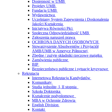
Dostępność w UMB
Projekty UMB
Fundacja UMB
Wydawnictwa
Uczelniany System Zapewnienia i Doskonalenia
Jakości Kształcenia
Inicjatywa Równości Płci
Społeczna Odpowiedzialność UMB
Zgłoszenia naruszeń prawa
OCHRONA DANYCH OSOBOWYCH
Stowarzyszenie Absolwentów i Przyjaciół
AMB/UMB w Ameryce Północnej
Zbędne / zużyte składniki rzeczowe majątku
Zamówienia publiczne
BIP
Bezpieczeństwo publiczne i sytuacje kryzysowe
Rekrutacja
Internetowa Rekrutacja Kandydatów
Komunikaty
Studia jednolite, I, II stopnia
Szkoła Doktorska
Kształcenie podyplomowe
MBA w Ochronie Zdrowia
English Division
Kontakt