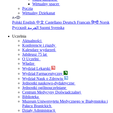
Wirtualny spacer
Poczta
Wirtualny Dziekanat
Polski
English
中文
Castellano
Deutsch
Français
हिन्दी
Norsk
Русский
العربية
Suomi
Svenska
Uczelnia
Aktualności
Konferencje i zjazdy
Kalendarz wydarzeń
Jubileusz 75 lat
O Uczelni
Władze
Wydział Lekarski
Wydział Farmaceutyczny
Wydział Nauk o Zdrowiu
Jednostki naukowo-dydaktyczne
Jednostki ogólnouczelniane
Centrum Medycyny Doświadczalnej
Biblioteka
Muzeum Uniwersytetu Medycznego w Białymstoku i
Pałacu Branickich
Działy Administracji