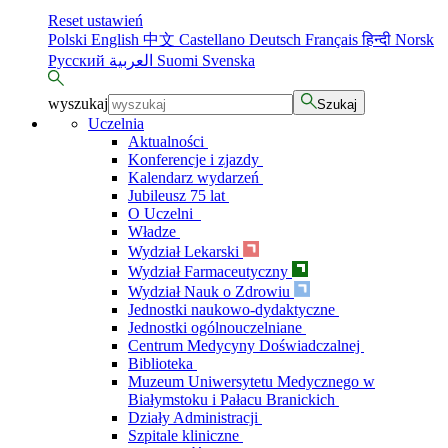
Reset ustawień
Polski
English
中文
Castellano
Deutsch
Français
हिन्दी
Norsk
Русский
العربية
Suomi
Svenska
wyszukaj
Szukaj
Uczelnia
Aktualności
Konferencje i zjazdy
Kalendarz wydarzeń
Jubileusz 75 lat
O Uczelni
Władze
Wydział Lekarski
Wydział Farmaceutyczny
Wydział Nauk o Zdrowiu
Jednostki naukowo-dydaktyczne
Jednostki ogólnouczelniane
Centrum Medycyny Doświadczalnej
Biblioteka
Muzeum Uniwersytetu Medycznego w
Białymstoku i Pałacu Branickich
Działy Administracji
Szpitale kliniczne