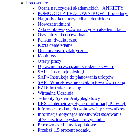
Pracownicy
Ocena nauczycieli akademickich - ANKIETY
POMOC DLA PRACOWNIKÓW - Procedury
Nagrody dla nauczycieli akademickich
Nowozatrudnieni
Zakres obowiązków nauczycieli akademickich
Oświadczenia do ewaluacji
Pensum dydaktyczne
Kształcenie zdalne
Doskonałość dydaktyczna
Konkursy
Oferty pracy
Uprawnienia związane z rodzicielstwem
SAP – Instrukcje obsługi
SAP - Instrukcja do planowania urlopów
SAP - Wnioskowanie o zakup towarów i usług
EZD: Instrukcja obsługi
Wirtualna Uczelnia
Jednolity System Antyplagiatowy
LEX - Internetowy System Informacji Prawnej
Informacja o danych osobowych pracowników
Informacja dotycząca możliwości stosowania
50% kosztów uzyskania przychodu
Pracownicze Plany Kapitałowe
Przekaż 1,5 procent podatku