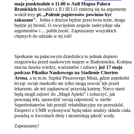
maja punktualnie o 11.00 w Auli Magna Pałacu
Branickich
licealiści z II i III LO zmierzą się na argumenty
wokół tezy
pt. „Palenie papierosów powinno być
zakazane".
Jedna z drużyn będzie przeciwna tezie, druga
będzie jej bronić
.
O zwycięskim zespole zadecyduje siła
argumentów i ... publiczność. Zapraszamy wszystkich
chętnych do udziału w tej roli!
Spotkanie na pałacowym dziedzińcu to jednak dopiero
rozgrzewka przed naukowym majem w Białymstoku. Kolejna
mocna dawka wiedzy, warsztatów i zabawy
już 17 maja
podczas Pikniku Naukowego na Stadionie Chorten
Arena
, a tu m.in. Szpital Pluszowego Misia, gdzie najmłodsi
lecząc swoje maskotki nie tylko mogą oswoić lęk przed
lekarzem, ale też zaplanować przyszłą karierę. Nieco starsi
będą mogli zajrzeć do „Magii Apteki” i zobaczyć, jak
powstają leki, sprawdzić swoją odporność w strefie
Superbohaterów lub przejść rehabilitacyjny tor przeszkód.
Eksperci z UMB wykonywać będą także analizy składu ciała,
poradzą w kwestiach diety i skontrolują jakość wody.
Zapraszamy!