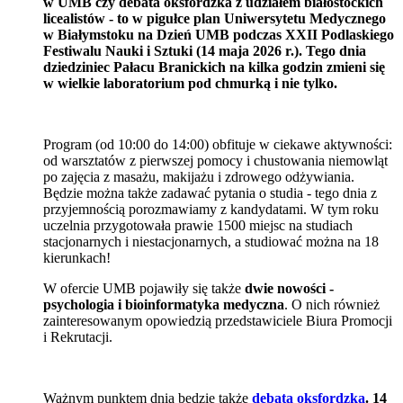
w UMB czy debata oksfordzka z udziałem białostockich
licealistów - to w pigułce plan Uniwersytetu Medycznego
w Białymstoku na Dzień UMB podczas XXII Podlaskiego
Festiwalu Nauki i Sztuki (14 maja 2026 r.). Tego dnia
dziedziniec Pałacu Branickich na kilka godzin zmieni się
w wielkie laboratorium pod chmurką i nie tylko.
Program (od 10:00 do 14:00) obfituje w ciekawe aktywności:
od warsztatów z pierwszej pomocy i chustowania niemowląt
po zajęcia z masażu, makijażu i zdrowego odżywiania.
Będzie można także zadawać pytania o studia - tego dnia z
przyjemnością porozmawiamy z kandydatami. W tym roku
uczelnia przygotowała prawie 1500 miejsc na studiach
stacjonarnych i niestacjonarnych, a studiować można na 18
kierunkach!
W ofercie UMB pojawiły się także
dwie nowości -
psychologia i bioinformatyka medyczna
. O nich również
zainteresowanym opowiedzią przedstawiciele Biura Promocji
i Rekrutacji.
Ważnym punktem dnia będzie także
debata oksfordzka
. 14