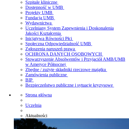
Szpitale kliniczne
Dostępność w UMB
Projekty UMB
Fundacja UMB
Wydawnictwa
Uczelniany System Zapewnienia i Doskonalenia
Jakości Kształcenia
Inicjatywa Równości Płci
Społeczna Odpowiedzialność UMB
Zgłoszenia naruszeń prawa
OCHRONA DANYCH OSOBOWYCH
Stowarzyszenie Absolwentów i Przyjaciół AMB/UMB
w Ameryce Północnej
Zbędne / zużyte składniki rzeczowe majątku
Zamówienia publiczne
BIP
Bezpieczeństwo publiczne i sytuacje kryzysowe
Strona główna
Uczelnia
Aktualności