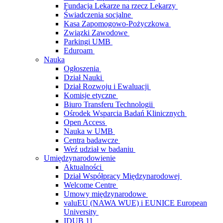
Fundacja Lekarze na rzecz Lekarzy
Świadczenia socjalne
Kasa Zapomogowo-Pożyczkowa
Związki Zawodowe
Parkingi UMB
Eduroam
Nauka
Ogłoszenia
Dział Nauki
Dział Rozwoju i Ewaluacji
Komisje etyczne
Biuro Transferu Technologii
Ośrodek Wsparcia Badań Klinicznych
Open Access
Nauka w UMB
Centra badawcze
Weź udział w badaniu
Umiędzynarodowienie
Aktualności
Dział Współpracy Międzynarodowej
Welcome Centre
Umowy międzynarodowe
valuEU (NAWA WUE) i EUNICE European
University
IDUB 11