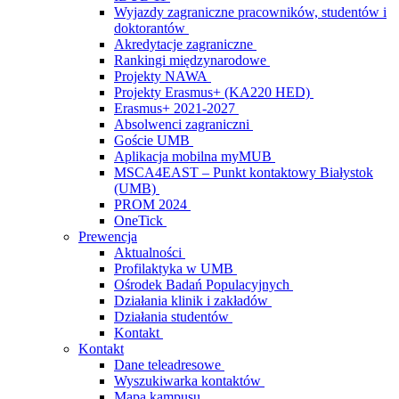
Wyjazdy zagraniczne pracowników, studentów i
doktorantów
Akredytacje zagraniczne
Rankingi międzynarodowe
Projekty NAWA
Projekty Erasmus+ (KA220 HED)
Erasmus+ 2021-2027
Absolwenci zagraniczni
Goście UMB
Aplikacja mobilna myMUB
MSCA4EAST – Punkt kontaktowy Białystok
(UMB)
PROM 2024
OneTick
Prewencja
Aktualności
Profilaktyka w UMB
Ośrodek Badań Populacyjnych
Działania klinik i zakładów
Działania studentów
Kontakt
Kontakt
Dane teleadresowe
Wyszukiwarka kontaktów
Mapa kampusu