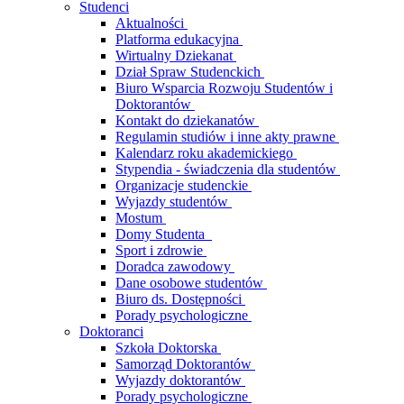
Studenci
Aktualności
Platforma edukacyjna
Wirtualny Dziekanat
Dział Spraw Studenckich
Biuro Wsparcia Rozwoju Studentów i
Doktorantów
Kontakt do dziekanatów
Regulamin studiów i inne akty prawne
Kalendarz roku akademickiego
Stypendia - świadczenia dla studentów
Organizacje studenckie
Wyjazdy studentów
Mostum
Domy Studenta
Sport i zdrowie
Doradca zawodowy
Dane osobowe studentów
Biuro ds. Dostępności
Porady psychologiczne
Doktoranci
Szkoła Doktorska
Samorząd Doktorantów
Wyjazdy doktorantów
Porady psychologiczne