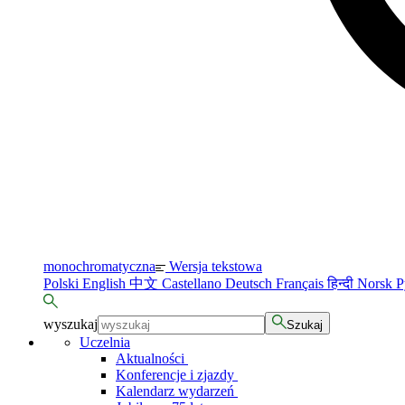
monochromatyczna
Wersja tekstowa
Polski
English
中文
Castellano
Deutsch
Français
हिन्दी
Norsk
Р
wyszukaj
Szukaj
Uczelnia
Aktualności
Konferencje i zjazdy
Kalendarz wydarzeń