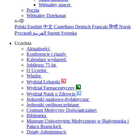
Wirtualny spacer
Poczta
Wirtualny Dziekanat
Polski
English
中文
Castellano
Deutsch
Français
हिन्दी
Norsk
Русский
العربية
Suomi
Svenska
Uczelnia
Aktualności
Konferencje i zjazdy
Kalendarz wydarzeń
Jubileusz 75 lat
O Uczelni
Władze
Wydział Lekarski
Wydział Farmaceutyczny
Wydział Nauk o Zdrowiu
Jednostki naukowo-dydaktyczne
Jednostki ogólnouczelniane
Centrum Medycyny Doświadczalnej
Biblioteka
Muzeum Uniwersytetu Medycznego w Białymstoku i
Pałacu Branickich
Działy Administracji