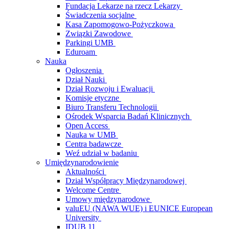
Fundacja Lekarze na rzecz Lekarzy
Świadczenia socjalne
Kasa Zapomogowo-Pożyczkowa
Związki Zawodowe
Parkingi UMB
Eduroam
Nauka
Ogłoszenia
Dział Nauki
Dział Rozwoju i Ewaluacji
Komisje etyczne
Biuro Transferu Technologii
Ośrodek Wsparcia Badań Klinicznych
Open Access
Nauka w UMB
Centra badawcze
Weź udział w badaniu
Umiędzynarodowienie
Aktualności
Dział Współpracy Międzynarodowej
Welcome Centre
Umowy międzynarodowe
valuEU (NAWA WUE) i EUNICE European
University
IDUB 11