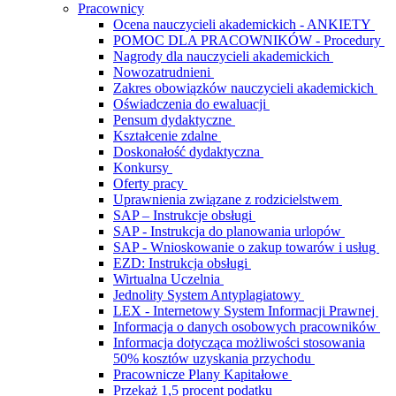
Pracownicy
Ocena nauczycieli akademickich - ANKIETY
POMOC DLA PRACOWNIKÓW - Procedury
Nagrody dla nauczycieli akademickich
Nowozatrudnieni
Zakres obowiązków nauczycieli akademickich
Oświadczenia do ewaluacji
Pensum dydaktyczne
Kształcenie zdalne
Doskonałość dydaktyczna
Konkursy
Oferty pracy
Uprawnienia związane z rodzicielstwem
SAP – Instrukcje obsługi
SAP - Instrukcja do planowania urlopów
SAP - Wnioskowanie o zakup towarów i usług
EZD: Instrukcja obsługi
Wirtualna Uczelnia
Jednolity System Antyplagiatowy
LEX - Internetowy System Informacji Prawnej
Informacja o danych osobowych pracowników
Informacja dotycząca możliwości stosowania
50% kosztów uzyskania przychodu
Pracownicze Plany Kapitałowe
Przekaż 1,5 procent podatku