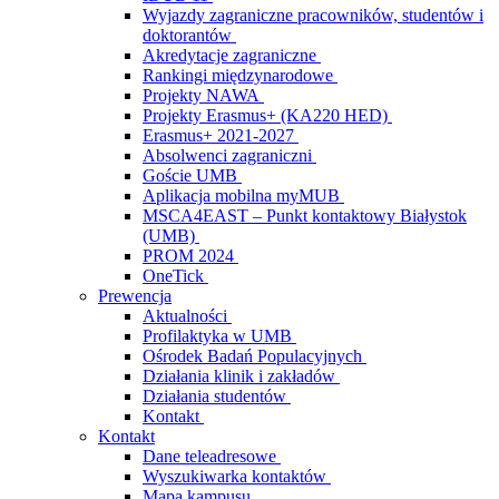
Wyjazdy zagraniczne pracowników, studentów i
doktorantów
Akredytacje zagraniczne
Rankingi międzynarodowe
Projekty NAWA
Projekty Erasmus+ (KA220 HED)
Erasmus+ 2021-2027
Absolwenci zagraniczni
Goście UMB
Aplikacja mobilna myMUB
MSCA4EAST – Punkt kontaktowy Białystok
(UMB)
PROM 2024
OneTick
Prewencja
Aktualności
Profilaktyka w UMB
Ośrodek Badań Populacyjnych
Działania klinik i zakładów
Działania studentów
Kontakt
Kontakt
Dane teleadresowe
Wyszukiwarka kontaktów
Mapa kampusu