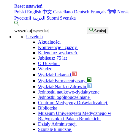
Reset ustawień
Polski
English
中文
Castellano
Deutsch
Français
हिन्दी
Norsk
Русский
العربية
Suomi
Svenska
wyszukaj
Szukaj
Uczelnia
Aktualności
Konferencje i zjazdy
Kalendarz wydarzeń
Jubileusz 75 lat
O Uczelni
Władze
Wydział Lekarski
Wydział Farmaceutyczny
Wydział Nauk o Zdrowiu
Jednostki naukowo-dydaktyczne
Jednostki ogólnouczelniane
Centrum Medycyny Doświadczalnej
Biblioteka
Muzeum Uniwersytetu Medycznego w
Białymstoku i Pałacu Branickich
Działy Administracji
Szpitale kliniczne