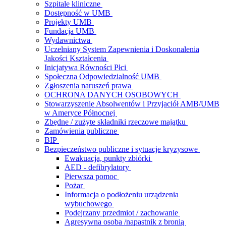
Szpitale kliniczne
Dostępność w UMB
Projekty UMB
Fundacja UMB
Wydawnictwa
Uczelniany System Zapewnienia i Doskonalenia
Jakości Kształcenia
Inicjatywa Równości Płci
Społeczna Odpowiedzialność UMB
Zgłoszenia naruszeń prawa
OCHRONA DANYCH OSOBOWYCH
Stowarzyszenie Absolwentów i Przyjaciół AMB/UMB
w Ameryce Północnej
Zbędne / zużyte składniki rzeczowe majątku
Zamówienia publiczne
BIP
Bezpieczeństwo publiczne i sytuacje kryzysowe
Ewakuacja, punkty zbiórki
AED - defibrylatory
Pierwsza pomoc
Pożar
Informacja o podłożeniu urządzenia
wybuchowego
Podejrzany przedmiot / zachowanie
Agresywna osoba /napastnik z bronią