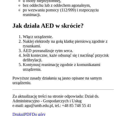
u osoby nieprzytomnej,
bez oddechu lub z oddechem agonalnym,
po wezwaniu pomocy (112/999) i rozpoczęciu
reanimacji.
Jak działa AED w skrócie?
Włącz urządzenie.
Naklej elektrody na gołą klatkę piersiową zgodnie z
rysunkami.
AED przeanalizuje rytm serca.
Jeśli konieczne, każe odsunąć się i naciśnąć przycisk
defibrylacji.
Kontynuuj reanimację zgodnie z komunikatami
urządzenia.
Powyższe zasady działania są jasno opisane na samym
urządzeniu.
Za aktualizację treści na stronie odpowiada: Dział ds.
Administracyjno - Gospodarczych i Usług
e-mail: agu@umb.edu.pl, tel.: +48 85 748 55 41
Drukuj
PDF
Do góry