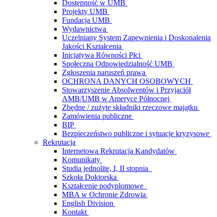
Dostępność w UMB
Projekty UMB
Fundacja UMB
Wydawnictwa
Uczelniany System Zapewnienia i Doskonalenia
Jakości Kształcenia
Inicjatywa Równości Płci
Społeczna Odpowiedzialność UMB
Zgłoszenia naruszeń prawa
OCHRONA DANYCH OSOBOWYCH
Stowarzyszenie Absolwentów i Przyjaciół
AMB/UMB w Ameryce Północnej
Zbędne / zużyte składniki rzeczowe majątku
Zamówienia publiczne
BIP
Bezpieczeństwo publiczne i sytuacje kryzysowe
Rekrutacja
Internetowa Rekrutacja Kandydatów
Komunikaty
Studia jednolite, I, II stopnia
Szkoła Doktorska
Kształcenie podyplomowe
MBA w Ochronie Zdrowia
English Division
Kontakt