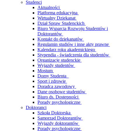
Studenci
Aktualności
Platforma edukacyjna
Wirtualny Dziekanat
Dział Spraw Studenckich
Biuro Wsparcia Rozwoju Studentów i
Doktorantów
Kontakt do dziekanatów
Regulamin studiów i inne akty prawne
Kalendarz roku akademickiego
Stypendia - świadczenia dla studentów
Organizacje studenckie
Wyjazdy studentów
Mostum
Domy Studenta
Sport i zdrowie
Doradca zawodowy
Dane osobowe studentów
Biuro ds. Dostępności
Porady psychologiczne
Doktoranci
Szkoła Doktorska
Samorząd Doktorantów
Wyjazdy doktorantów
Porady psychologiczne