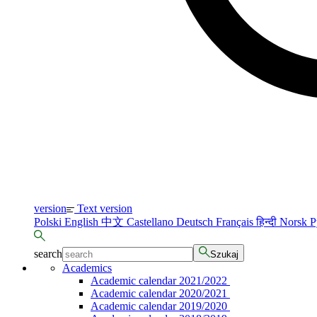
version
Text version
Polski
English
中文
Castellano
Deutsch
Français
हिन्दी
Norsk
Р
search
Szukaj
Academics
Academic calendar 2021/2022
Academic calendar 2020/2021
Academic calendar 2019/2020