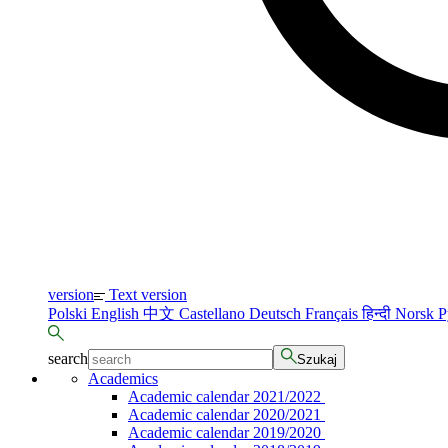
version
Text version
Polski
English
中文
Castellano
Deutsch
Français
हिन्दी
Norsk
Р
search
Szukaj
Academics
Academic calendar 2021/2022
Academic calendar 2020/2021
Academic calendar 2019/2020