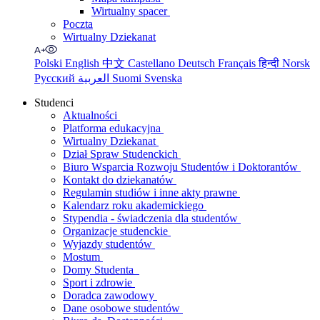
Wirtualny spacer
Poczta
Wirtualny Dziekanat
Polski
English
中文
Castellano
Deutsch
Français
हिन्दी
Norsk
Русский
العربية
Suomi
Svenska
Studenci
Aktualności
Platforma edukacyjna
Wirtualny Dziekanat
Dział Spraw Studenckich
Biuro Wsparcia Rozwoju Studentów i Doktorantów
Kontakt do dziekanatów
Regulamin studiów i inne akty prawne
Kalendarz roku akademickiego
Stypendia - świadczenia dla studentów
Organizacje studenckie
Wyjazdy studentów
Mostum
Domy Studenta
Sport i zdrowie
Doradca zawodowy
Dane osobowe studentów