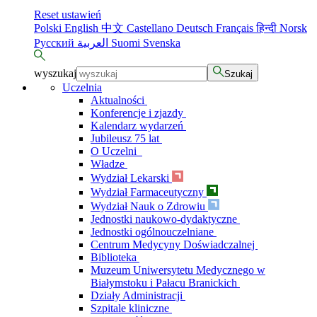
Reset ustawień
Polski
English
中文
Castellano
Deutsch
Français
हिन्दी
Norsk
Русский
العربية
Suomi
Svenska
wyszukaj
Szukaj
Uczelnia
Aktualności
Konferencje i zjazdy
Kalendarz wydarzeń
Jubileusz 75 lat
O Uczelni
Władze
Wydział Lekarski
Wydział Farmaceutyczny
Wydział Nauk o Zdrowiu
Jednostki naukowo-dydaktyczne
Jednostki ogólnouczelniane
Centrum Medycyny Doświadczalnej
Biblioteka
Muzeum Uniwersytetu Medycznego w
Białymstoku i Pałacu Branickich
Działy Administracji
Szpitale kliniczne