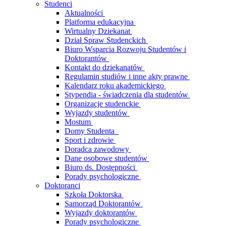
Studenci
Aktualności
Platforma edukacyjna
Wirtualny Dziekanat
Dział Spraw Studenckich
Biuro Wsparcia Rozwoju Studentów i
Doktorantów
Kontakt do dziekanatów
Regulamin studiów i inne akty prawne
Kalendarz roku akademickiego
Stypendia - świadczenia dla studentów
Organizacje studenckie
Wyjazdy studentów
Mostum
Domy Studenta
Sport i zdrowie
Doradca zawodowy
Dane osobowe studentów
Biuro ds. Dostępności
Porady psychologiczne
Doktoranci
Szkoła Doktorska
Samorząd Doktorantów
Wyjazdy doktorantów
Porady psychologiczne