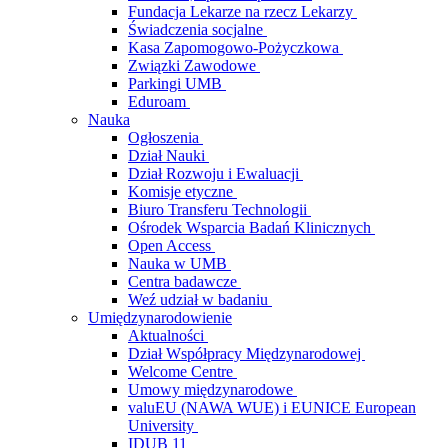
Fundacja Lekarze na rzecz Lekarzy
Świadczenia socjalne
Kasa Zapomogowo-Pożyczkowa
Związki Zawodowe
Parkingi UMB
Eduroam
Nauka
Ogłoszenia
Dział Nauki
Dział Rozwoju i Ewaluacji
Komisje etyczne
Biuro Transferu Technologii
Ośrodek Wsparcia Badań Klinicznych
Open Access
Nauka w UMB
Centra badawcze
Weź udział w badaniu
Umiędzynarodowienie
Aktualności
Dział Współpracy Międzynarodowej
Welcome Centre
Umowy międzynarodowe
valuEU (NAWA WUE) i EUNICE European
University
IDUB 11