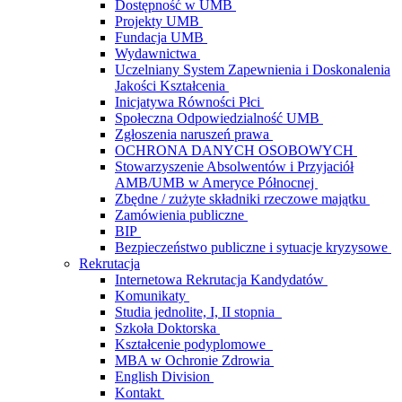
Dostępność w UMB
Projekty UMB
Fundacja UMB
Wydawnictwa
Uczelniany System Zapewnienia i Doskonalenia
Jakości Kształcenia
Inicjatywa Równości Płci
Społeczna Odpowiedzialność UMB
Zgłoszenia naruszeń prawa
OCHRONA DANYCH OSOBOWYCH
Stowarzyszenie Absolwentów i Przyjaciół
AMB/UMB w Ameryce Północnej
Zbędne / zużyte składniki rzeczowe majątku
Zamówienia publiczne
BIP
Bezpieczeństwo publiczne i sytuacje kryzysowe
Rekrutacja
Internetowa Rekrutacja Kandydatów
Komunikaty
Studia jednolite, I, II stopnia
Szkoła Doktorska
Kształcenie podyplomowe
MBA w Ochronie Zdrowia
English Division
Kontakt