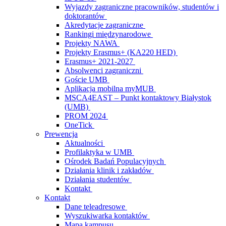
Wyjazdy zagraniczne pracowników, studentów i
doktorantów
Akredytacje zagraniczne
Rankingi międzynarodowe
Projekty NAWA
Projekty Erasmus+ (KA220 HED)
Erasmus+ 2021-2027
Absolwenci zagraniczni
Goście UMB
Aplikacja mobilna myMUB
MSCA4EAST – Punkt kontaktowy Białystok
(UMB)
PROM 2024
OneTick
Prewencja
Aktualności
Profilaktyka w UMB
Ośrodek Badań Populacyjnych
Działania klinik i zakładów
Działania studentów
Kontakt
Kontakt
Dane teleadresowe
Wyszukiwarka kontaktów
Mapa kampusu