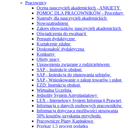
Pracownicy
Ocena nauczycieli akademickich - ANKIETY
POMOC DLA PRACOWNIKÓW - Procedury
Nagrody dla nauczycieli akademickich
Nowozatrudnieni
Zakres obowiązków nauczycieli akademickich
Oświadczenia do ewaluacji
Pensum dydaktyczne
Kształcenie zdalne
Doskonałość dydaktyczna
Konkursy
Oferty pracy
Uprawnienia związane z rodzicielstwem
SAP – Instrukcje obsługi
SAP - Instrukcja do planowania urlopów
SAP - Wnioskowanie o zakup towarów i usług
EZD: Instrukcja obsługi
Wirtualna Uczelnia
Jednolity System Antyplagiatowy
LEX - Internetowy System Informacji Prawnej
Informacja o danych osobowych pracowników
Informacja dotycząca możliwości stosowania
50% kosztów uzyskania przychodu
Pracownicze Plany Kapitałowe
Przekaż 1,5 procent podatku