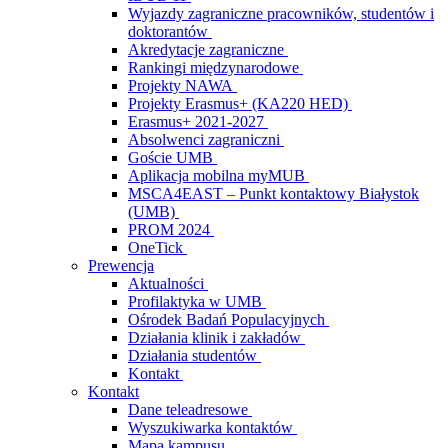
Wyjazdy zagraniczne pracowników, studentów i
doktorantów
Akredytacje zagraniczne
Rankingi międzynarodowe
Projekty NAWA
Projekty Erasmus+ (KA220 HED)
Erasmus+ 2021-2027
Absolwenci zagraniczni
Goście UMB
Aplikacja mobilna myMUB
MSCA4EAST – Punkt kontaktowy Białystok
(UMB)
PROM 2024
OneTick
Prewencja
Aktualności
Profilaktyka w UMB
Ośrodek Badań Populacyjnych
Działania klinik i zakładów
Działania studentów
Kontakt
Kontakt
Dane teleadresowe
Wyszukiwarka kontaktów
Mapa kampusu