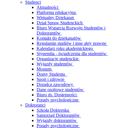
Studenci
Aktualności
Platforma edukacyjna
Wirtualny Dziekanat
Dział Spraw Studenckich
Biuro Wsparcia Rozwoju Studentów i
Doktorantów
Kontakt do dziekanatów
Regulamin studiów i inne akty prawne
Kalendarz roku akademickiego
Stypendia - świadczenia dla studentów
Organizacje studenckie
Wyjazdy studentów
Mostum
Domy Studenta
Sport i zdrowie
Doradca zawodowy
Dane osobowe studentów
Biuro ds. Dostępności
Porady psychologiczne
Doktoranci
Szkoła Doktorska
Samorząd Doktorantów
Wyjazdy doktorantów
Porady psychologiczne