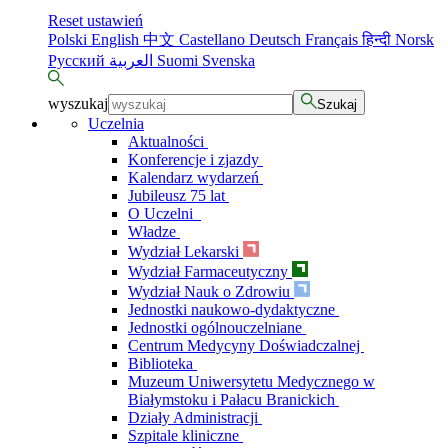
Reset ustawień
Polski
English
中文
Castellano
Deutsch
Français
हिन्दी
Norsk
Русский
العربية
Suomi
Svenska
wyszukaj
Szukaj
Uczelnia
Aktualności
Konferencje i zjazdy
Kalendarz wydarzeń
Jubileusz 75 lat
O Uczelni
Władze
Wydział Lekarski
Wydział Farmaceutyczny
Wydział Nauk o Zdrowiu
Jednostki naukowo-dydaktyczne
Jednostki ogólnouczelniane
Centrum Medycyny Doświadczalnej
Biblioteka
Muzeum Uniwersytetu Medycznego w
Białymstoku i Pałacu Branickich
Działy Administracji
Szpitale kliniczne