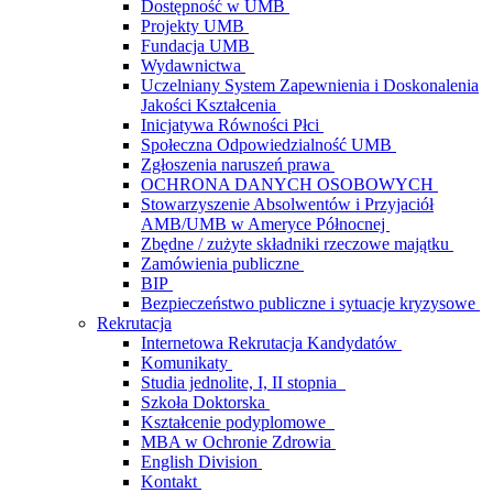
Dostępność w UMB
Projekty UMB
Fundacja UMB
Wydawnictwa
Uczelniany System Zapewnienia i Doskonalenia
Jakości Kształcenia
Inicjatywa Równości Płci
Społeczna Odpowiedzialność UMB
Zgłoszenia naruszeń prawa
OCHRONA DANYCH OSOBOWYCH
Stowarzyszenie Absolwentów i Przyjaciół
AMB/UMB w Ameryce Północnej
Zbędne / zużyte składniki rzeczowe majątku
Zamówienia publiczne
BIP
Bezpieczeństwo publiczne i sytuacje kryzysowe
Rekrutacja
Internetowa Rekrutacja Kandydatów
Komunikaty
Studia jednolite, I, II stopnia
Szkoła Doktorska
Kształcenie podyplomowe
MBA w Ochronie Zdrowia
English Division
Kontakt