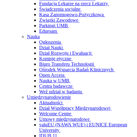
Fundacja Lekarze na rzecz Lekarzy
Świadczenia socjalne
Kasa Zapomogowo-Pożyczkowa
Związki Zawodowe
Parkingi UMB
Eduroam
Nauka
Ogłoszenia
Dział Nauki
Dział Rozwoju i Ewaluacji
Komisje etyczne
Biuro Transferu Technologii
Ośrodek Wsparcia Badań Klinicznych
Open Access
Nauka w UMB
Centra badawcze
Weź udział w badaniu
Umiędzynarodowienie
Aktualności
Dział Współpracy Międzynarodowej
Welcome Centre
Umowy międzynarodowe
valuEU (NAWA WUE) i EUNICE European
University
IDUB 11