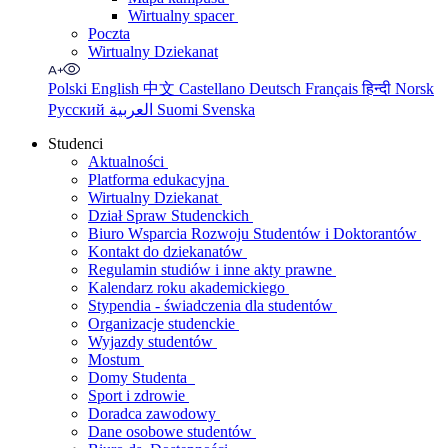
Wirtualny spacer
Poczta
Wirtualny Dziekanat
Polski
English
中文
Castellano
Deutsch
Français
हिन्दी
Norsk
Русский
العربية
Suomi
Svenska
Studenci
Aktualności
Platforma edukacyjna
Wirtualny Dziekanat
Dział Spraw Studenckich
Biuro Wsparcia Rozwoju Studentów i Doktorantów
Kontakt do dziekanatów
Regulamin studiów i inne akty prawne
Kalendarz roku akademickiego
Stypendia - świadczenia dla studentów
Organizacje studenckie
Wyjazdy studentów
Mostum
Domy Studenta
Sport i zdrowie
Doradca zawodowy
Dane osobowe studentów