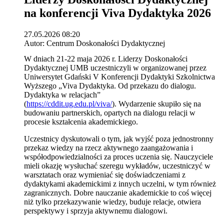
na konferencji Viva Dydaktyka 2026
27.05.2026 08:20
Autor: Centrum Doskonałości Dydaktycznej
W dniach 21-22 maja 2026 r. Liderzy Doskonałości
Dydaktycznej UMB uczestniczyli w organizowanej przez
Uniwersytet Gdański V Konferencji Dydaktyki Szkolnictwa
Wyższego „Viva Dydaktyka. Od przekazu do dialogu.
Dydaktyka w relacjach”
(
https://cddit.ug.edu.pl/viva/
). Wydarzenie skupiło się na
budowaniu partnerskich, opartych na dialogu relacji w
procesie kształcenia akademickiego.
Uczestnicy dyskutowali o tym, jak wyjść poza jednostronny
przekaz wiedzy na rzecz aktywnego zaangażowania i
współodpowiedzialności za proces uczenia się. Nauczyciele
mieli okazję wysłuchać szeregu wykładów, uczestniczyć w
warsztatach oraz wymieniać się doświadczeniami z
dydaktykami akademickimi z innych uczelni, w tym również
zagranicznych. Dobre nauczanie akademickie to coś więcej
niż tylko przekazywanie wiedzy, buduje relacje, otwiera
perspektywy i sprzyja aktywnemu dialogowi.