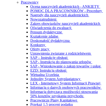
Pracownicy
Ocena nauczycieli akademickich - ANKIETY
POMOC DLA PRACOWNIKÓW - Procedury
Nagrody dla nauczycieli akademickich
Nowozatrudnieni
Zakres obowiązków nauczycieli akademickich
Oświadczenia do ewaluacji
Pensum dydaktyczne
Kształcenie zdalne
Doskonałość dydaktyczna
Konkursy
Oferty pracy
Uprawnienia związane z rodzicielstwem
SAP – Instrukcje obsługi
SAP - Instrukcja do planowania urlopów
SAP - Wnioskowanie o zakup towarów i usług
EZD: Instrukcja obsługi
Wirtualna Uczelnia
Jednolity System Antyplagiatowy
LEX - Internetowy System Informacji Prawnej
Informacja o danych osobowych pracowników
Informacja dotycząca możliwości stosowania
50% kosztów uzyskania przychodu
Pracownicze Plany Kapitałowe
Przekaż 1,5 procent podatku