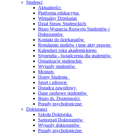
Studenci
Aktualności
Platforma edukacyjna
Wirtualny Dziekanat
Dział Spraw Studenckich
Biuro Wsparcia Rozwoju Studentów i
Doktorantów
Kontakt do dziekanatów
Regulamin studiów i inne akty prawne
Kalendarz roku akademickiego
Stypendia - świadczenia dla studentów
Organizacje studenckie
Wyjazdy studentów
Mostum
Domy Studenta
Sport i zdrowie
Doradca zawodowy
Dane osobowe studentów
Biuro ds. Dostępności
Porady psychologiczne
Doktoranci
Szkoła Doktorska
Samorząd Doktorantów
Wyjazdy doktorantów
Porady psychologiczne