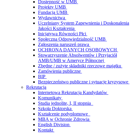
Dostępność w UMB
Projekty UMB
Fundacja UMB
Wydawnictwa
Uczelniany System Zapewnienia i Doskonalenia
Jakości Kształcenia
Inicjatywa Równości Płci
Społeczna Odpowiedzialność UMB
Zgłoszenia naruszeń prawa
OCHRONA DANYCH OSOBOWYCH
Stowarzyszenie Absolwentów i Przyjaciół
AMB/UMB w Ameryce Północnej
Zbędne / zużyte składniki rzeczowe majątku
Zamówienia publiczne
BIP
Bezpieczeństwo publiczne i sytuacje kryzysowe
Rekrutacja
Internetowa Rekrutacja Kandydatów
Komunikaty
Studia jednolite, I, II stopnia
Szkoła Doktorska
Kształcenie podyplomowe
MBA w Ochronie Zdrowia
English Division
Kontakt