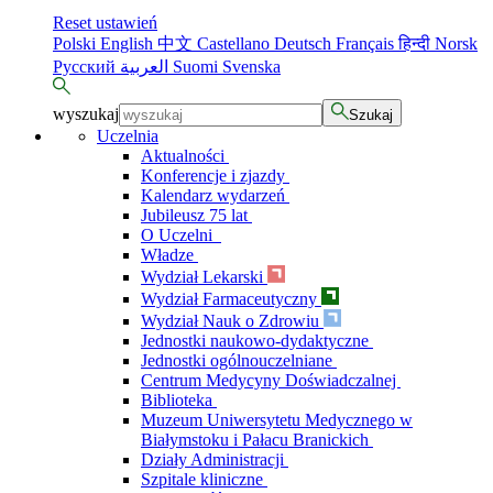
Reset ustawień
Polski
English
中文
Castellano
Deutsch
Français
हिन्दी
Norsk
Русский
العربية
Suomi
Svenska
wyszukaj
Szukaj
Uczelnia
Aktualności
Konferencje i zjazdy
Kalendarz wydarzeń
Jubileusz 75 lat
O Uczelni
Władze
Wydział Lekarski
Wydział Farmaceutyczny
Wydział Nauk o Zdrowiu
Jednostki naukowo-dydaktyczne
Jednostki ogólnouczelniane
Centrum Medycyny Doświadczalnej
Biblioteka
Muzeum Uniwersytetu Medycznego w
Białymstoku i Pałacu Branickich
Działy Administracji
Szpitale kliniczne