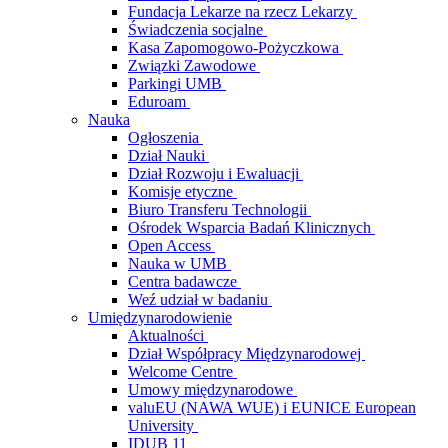
Fundacja Lekarze na rzecz Lekarzy
Świadczenia socjalne
Kasa Zapomogowo-Pożyczkowa
Związki Zawodowe
Parkingi UMB
Eduroam
Nauka
Ogłoszenia
Dział Nauki
Dział Rozwoju i Ewaluacji
Komisje etyczne
Biuro Transferu Technologii
Ośrodek Wsparcia Badań Klinicznych
Open Access
Nauka w UMB
Centra badawcze
Weź udział w badaniu
Umiędzynarodowienie
Aktualności
Dział Współpracy Międzynarodowej
Welcome Centre
Umowy międzynarodowe
valuEU (NAWA WUE) i EUNICE European
University
IDUB 11