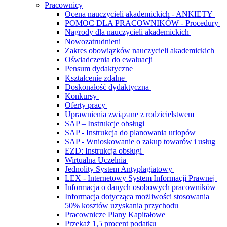
Pracownicy
Ocena nauczycieli akademickich - ANKIETY
POMOC DLA PRACOWNIKÓW - Procedury
Nagrody dla nauczycieli akademickich
Nowozatrudnieni
Zakres obowiązków nauczycieli akademickich
Oświadczenia do ewaluacji
Pensum dydaktyczne
Kształcenie zdalne
Doskonałość dydaktyczna
Konkursy
Oferty pracy
Uprawnienia związane z rodzicielstwem
SAP – Instrukcje obsługi
SAP - Instrukcja do planowania urlopów
SAP - Wnioskowanie o zakup towarów i usług
EZD: Instrukcja obsługi
Wirtualna Uczelnia
Jednolity System Antyplagiatowy
LEX - Internetowy System Informacji Prawnej
Informacja o danych osobowych pracowników
Informacja dotycząca możliwości stosowania
50% kosztów uzyskania przychodu
Pracownicze Plany Kapitałowe
Przekaż 1,5 procent podatku