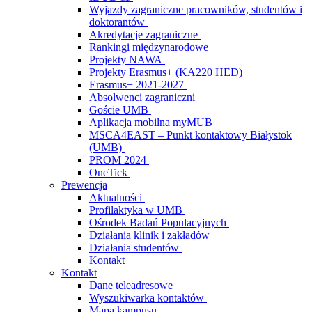
Wyjazdy zagraniczne pracowników, studentów i
doktorantów
Akredytacje zagraniczne
Rankingi międzynarodowe
Projekty NAWA
Projekty Erasmus+ (KA220 HED)
Erasmus+ 2021-2027
Absolwenci zagraniczni
Goście UMB
Aplikacja mobilna myMUB
MSCA4EAST – Punkt kontaktowy Białystok
(UMB)
PROM 2024
OneTick
Prewencja
Aktualności
Profilaktyka w UMB
Ośrodek Badań Populacyjnych
Działania klinik i zakładów
Działania studentów
Kontakt
Kontakt
Dane teleadresowe
Wyszukiwarka kontaktów
Mapa kampusu