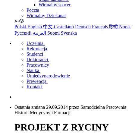
Wirtualny spacer
Poczta
Wirtualny Dziekanat
Polski
English
中文
Castellano
Deutsch
Français
हिन्दी
Norsk
Русский
العربية
Suomi
Svenska
Uczelnia
Rekrutacja
Studenci
Doktoranci
Pracownicy
Nauka
Umiędzynarodowienie
Prewencja
Kontakt
Ostatnia zmiana 29.09.2014 przez Samodzielna Pracownia
Historii Medycyny i Farmacji
PROJEKT Z RYCINY