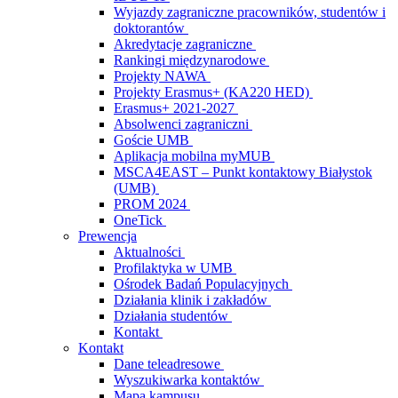
Wyjazdy zagraniczne pracowników, studentów i
doktorantów
Akredytacje zagraniczne
Rankingi międzynarodowe
Projekty NAWA
Projekty Erasmus+ (KA220 HED)
Erasmus+ 2021-2027
Absolwenci zagraniczni
Goście UMB
Aplikacja mobilna myMUB
MSCA4EAST – Punkt kontaktowy Białystok
(UMB)
PROM 2024
OneTick
Prewencja
Aktualności
Profilaktyka w UMB
Ośrodek Badań Populacyjnych
Działania klinik i zakładów
Działania studentów
Kontakt
Kontakt
Dane teleadresowe
Wyszukiwarka kontaktów
Mapa kampusu