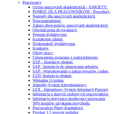
Pracownicy
Ocena nauczycieli akademickich - ANKIETY
POMOC DLA PRACOWNIKÓW - Procedury
Nagrody dla nauczycieli akademickich
Nowozatrudnieni
Zakres obowiązków nauczycieli akademickich
Oświadczenia do ewaluacji
Pensum dydaktyczne
Kształcenie zdalne
Doskonałość dydaktyczna
Konkursy
Oferty pracy
Uprawnienia związane z rodzicielstwem
SAP – Instrukcje obsługi
SAP - Instrukcja do planowania urlopów
SAP - Wnioskowanie o zakup towarów i usług
EZD: Instrukcja obsługi
Wirtualna Uczelnia
Jednolity System Antyplagiatowy
LEX - Internetowy System Informacji Prawnej
Informacja o danych osobowych pracowników
Informacja dotycząca możliwości stosowania
50% kosztów uzyskania przychodu
Pracownicze Plany Kapitałowe
Przekaż 1,5 procent podatku