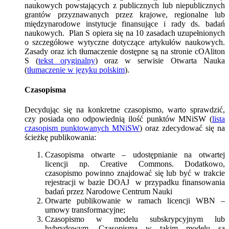
naukowych powstających z publicznych lub niepublicznych
grantów przyznawanych przez krajowe, regionalne lub
międzynarodowe instytucje finansujące i rady ds. badań
naukowych. Plan S opiera się na 10 zasadach uzupełnionych
o szczegółowe wytyczne dotyczące artykułów naukowych.
Zasady oraz ich tłumaczenie dostępne są na stronie cOAliton
S (
tekst oryginalny
) oraz w serwisie Otwarta Nauka
(
tłumaczenie w języku polskim
).
Czasopisma
Decydując się na konkretne czasopismo, warto sprawdzić,
czy posiada ono odpowiednią ilość punktów MNiSW (
lista
czasopism punktowanych MNiSW
) oraz zdecydować się na
ścieżkę publikowania:
Czasopisma otwarte – udostępnianie na otwartej
licencji np. Creative Commons. Dodatkowo,
czasopismo powinno znajdować się lub być w trakcie
rejestracji w bazie DOAJ
w przypadku finansowania
badań przez Narodowe Centrum Nauki
Otwarte publikowanie w ramach licencji WBN –
umowy transformacyjne;
Czasopismo w modelu subskrypcyjnym lub
hybrydowym. Czasopisma w takim modelu są