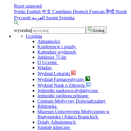
Reset ustawień
Polski
English
中文
Castellano
Deutsch
Français
हिन्दी
Norsk
Русский
العربية
Suomi
Svenska
wyszukaj
Szukaj
Uczelnia
Aktualności
Konferencje i zjazdy
Kalendarz wydarzeń
Jubileusz 75 lat
O Uczelni
Władze
Wydział Lekarski
Wydział Farmaceutyczny
Wydział Nauk o Zdrowiu
Jednostki naukowo-dydaktyczne
Jednostki ogólnouczelniane
Centrum Medycyny Doświadczalnej
Biblioteka
Muzeum Uniwersytetu Medycznego w
Białymstoku i Pałacu Branickich
Działy Administracji
Szpitale kliniczne