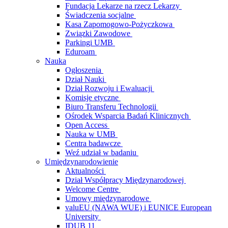
Fundacja Lekarze na rzecz Lekarzy
Świadczenia socjalne
Kasa Zapomogowo-Pożyczkowa
Związki Zawodowe
Parkingi UMB
Eduroam
Nauka
Ogłoszenia
Dział Nauki
Dział Rozwoju i Ewaluacji
Komisje etyczne
Biuro Transferu Technologii
Ośrodek Wsparcia Badań Klinicznych
Open Access
Nauka w UMB
Centra badawcze
Weź udział w badaniu
Umiędzynarodowienie
Aktualności
Dział Współpracy Międzynarodowej
Welcome Centre
Umowy międzynarodowe
valuEU (NAWA WUE) i EUNICE European
University
IDUB 11