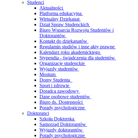
Studenci
Aktualności
Platforma edukacyjna
Wirtualny Dziekanat
Dział Spraw Studenckich
Biuro Wsparcia Rozwoju Studentów i
Doktorantów
Kontakt do dziekanatów
Regulamin studiów i inne akty prawne
Kalendarz roku akademickiego
Stypendia - świadczenia dla studentów
Organizacje studenckie
Wyjazdy studentów
Mostum
Domy Studenta
Sport i zdrowie
Doradca zawodowy
Dane osobowe studentów
Biuro ds. Dostępności
Porady psychologiczne
Doktoranci
Szkoła Doktorska
Samorząd Doktorantów
Wyjazdy doktorantów
Porady psychologiczne