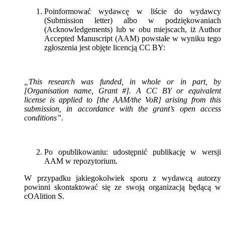
Poinformować wydawcę w liście do wydawcy
(Submission letter) albo w podziękowaniach
(Acknowledgements) lub w obu miejscach, iż Author
Accepted Manuscript (AAM) powstałe w wyniku tego
zgłoszenia jest objęte licencją CC BY:
„This research was funded, in whole or in part, by
[Organisation name, Grant #]. A CC BY or equivalent
license is applied to [the AAM/the VoR] arising from this
submission, in accordance with the grant’s open access
conditions”.
Po opublikowaniu: udostępnić publikację w wersji
AAM w repozytorium.
W przypadku jakiegokolwiek sporu z wydawcą autorzy
powinni skontaktować się ze swoją organizacją będącą w
cOAlition S.