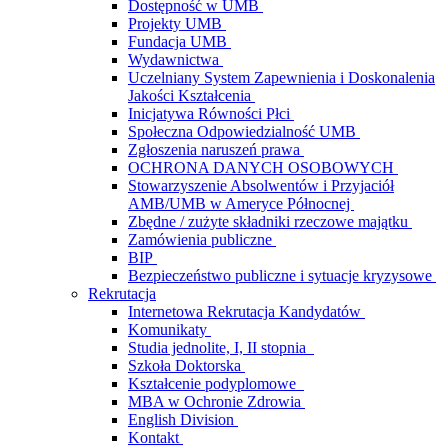
Dostępność w UMB
Projekty UMB
Fundacja UMB
Wydawnictwa
Uczelniany System Zapewnienia i Doskonalenia
Jakości Kształcenia
Inicjatywa Równości Płci
Społeczna Odpowiedzialność UMB
Zgłoszenia naruszeń prawa
OCHRONA DANYCH OSOBOWYCH
Stowarzyszenie Absolwentów i Przyjaciół
AMB/UMB w Ameryce Północnej
Zbędne / zużyte składniki rzeczowe majątku
Zamówienia publiczne
BIP
Bezpieczeństwo publiczne i sytuacje kryzysowe
Rekrutacja
Internetowa Rekrutacja Kandydatów
Komunikaty
Studia jednolite, I, II stopnia
Szkoła Doktorska
Kształcenie podyplomowe
MBA w Ochronie Zdrowia
English Division
Kontakt