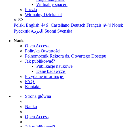
Wirtualny spacer
Poczta
Wirtualny Dziekanat
Polski
English
中文
Castellano
Deutsch
Français
हिन्दी
Norsk
Русский
العربية
Suomi
Svenska
Nauka
Open Access
Polityka Otwartości
Pełnomocnik Rektora ds. Otwartego Dostępu
Jak publikować?
Publikacje naukowe
Dane badawcze
Przydatne informacje
FAQ
Kontakt
Strona główna
Nauka
Open Access
Jak publikować?