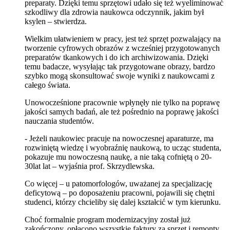
preparaty. Dzięki temu sprzętowi udało się też wyeliminować
szkodliwy dla zdrowia naukowca odczynnik, jakim był
ksylen – stwierdza.
Wielkim ułatwieniem w pracy, jest też sprzęt pozwalający na
tworzenie cyfrowych obrazów z wcześniej przygotowanych
preparatów tkankowych i do ich archiwizowania. Dzięki
temu badacze, wysyłając tak przygotowane obrazy, bardzo
szybko mogą skonsultować swoje wyniki z naukowcami z
całego świata.
Unowocześnione pracownie wpłynęły nie tylko na poprawę
jakości samych badań, ale też pośrednio na poprawę jakości
nauczania studentów.
- Jeżeli naukowiec pracuje na nowoczesnej aparaturze, ma
rozwiniętą wiedzę i wyobraźnię naukową, to ucząc studenta,
pokazuje mu nowoczesną naukę, a nie taką cofniętą o 20-
30lat lat – wyjaśnia prof. Skrzydlewska.
Co więcej – u patomorfologów, uważanej za specjalizację
deficytową – po doposażeniu pracowni, pojawili się chętni
studenci, którzy chcieliby się dalej kształcić w tym kierunku.
Choć formalnie program modernizacyjny został już
zakończony, opłacono wszystkie faktury za sprzęt i remonty,