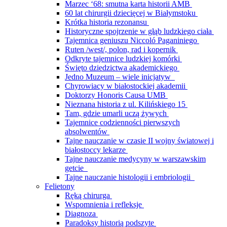
Marzec ‘68: smutna karta historii AMB
60 lat chirurgii dziecięcej w Białymstoku
Krótka historia rezonansu
Historyczne spojrzenie w głąb ludzkiego ciała
Tajemnica geniuszu Niccoló Paganiniego
Ruten /west/, polon, rad i kopernik
Odkryte tajemnice ludzkiej komórki
Święto dziedzictwa akademickiego
Jedno Muzeum – wiele inicjatyw
Chyrowiacy w białostockiej akademii
Doktorzy Honoris Causa UMB
Nieznana historia z ul. Kilińskiego 15
Tam, gdzie umarli uczą żywych
Tajemnice codzienności pierwszych
absolwentów
Tajne nauczanie w czasie II wojny światowej i
białostoccy lekarze
Tajne nauczanie medycyny w warszawskim
getcie
Tajne nauczanie histologii i embriologii
Felietony
Ręką chirurga
Wspomnienia i refleksje
Diagnoza
Paradoksy historią podszyte