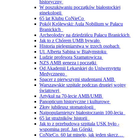
historyczny
W poszukiwaniu początków białostockiej
ginekologii
65 lat Klubu CoNieCo
Pokój Królewski: Aula Nobilium w Pałacu
Branickich
Archeolodzy na dziedzińcu Pałacu Branickich
Jak to z Chórem UMB bywało
Historia pielęgniarstwa w trzech osobach
Ul. Alberta Sabina w Białymstoku
Ludzie profesora Szamatowicza
NZS AMB geneza i początki
Od Akademii Lekarskiej do Uniwersytetu
Medycznego
Spacer z pierwszymi studentami AMB
Warszawskie szpitale podczas drugiej wojny
światowej
Artykuł na 70-lecie AMB/UMB
Panopticum historyczne i kulturowe
Złoty jubileusz stomatologii
Najpopularniejszy białostoczanin 100-lecia
65 lat strażników historii
Jak to z przebudową szpitala USK było -
wspomina prof. Jan Górski
CoNieCo. 60 lat minęło, jak jeden skecz…