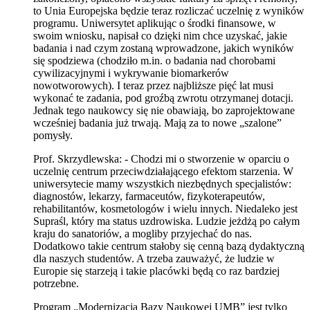
to Unia Europejska będzie teraz rozliczać uczelnię z wyników
programu. Uniwersytet aplikując o środki finansowe, w
swoim wniosku, napisał co dzięki nim chce uzyskać, jakie
badania i nad czym zostaną wprowadzone, jakich wyników
się spodziewa (chodziło m.in. o badania nad chorobami
cywilizacyjnymi i wykrywanie biomarkerów
nowotworowych). I teraz przez najbliższe pięć lat musi
wykonać te zadania, pod groźbą zwrotu otrzymanej dotacji.
Jednak tego naukowcy się nie obawiają, bo zaprojektowane
wcześniej badania już trwają. Mają za to nowe „szalone”
pomysły.
Prof. Skrzydlewska: - Chodzi mi o stworzenie w oparciu o
uczelnię centrum przeciwdziałającego efektom starzenia. W
uniwersytecie mamy wszystkich niezbędnych specjalistów:
diagnostów, lekarzy, farmaceutów, fizykoterapeutów,
rehabilitantów, kosmetologów i wielu innych. Niedaleko jest
Supraśl, który ma status uzdrowiska. Ludzie jeżdżą po całym
kraju do sanatoriów, a mogliby przyjechać do nas.
Dodatkowo takie centrum stałoby się cenną bazą dydaktyczną
dla naszych studentów. A trzeba zauważyć, że ludzie w
Europie się starzeją i takie placówki będą co raz bardziej
potrzebne.
Program „Modernizacja Bazy Naukowej UMB” jest tylko