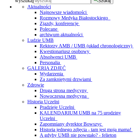
wyszukaj
Szukaj
Aktualności
Najnowsze wiadomości
Rozmowy Medyka Białostockiego
Zjazdy, konferencje
Polecane
archiwum aktualności
Ludzie UMB
Rektorzy AMB / UMB (układ chronologiczny)
Kwestionariusz osobowy
Absolwenci UMB
Personalia
GALERIA ZDJĘĆ
Wydarzenia
Za zamkniętymi drzwiami
Zdrowie
Druga strona medycyny
Nowoczesna medycyna
Historia Uczelni
Pradzieje Uczelni
KALENDARIUM UMB na 75 urodziny
Uczelni
Zapomniany dyrektor Bowszyc
Historia jednego zdjęcia - tam jest moja mama!
A gdyby UMB nie powstało? - felieton