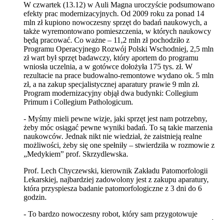
W czwartek (13.12) w Auli Magna uroczyście podsumowano
efekty prac modernizacyjnych. Od 2009 roku za ponad 14
mln zł kupiono nowoczesny sprzęt do badań naukowych, a
także wyremontowano pomieszczenia, w których naukowcy
będą pracować. Co ważne – 11,2 mln zł pochodziło z
Programu Operacyjnego Rozwój Polski Wschodniej, 2,5 mln
zł wart był sprzęt badawczy, który aportem do programu
wniosła uczelnia, a w gotówce dołożyła 175 tys. zł. W
rezultacie na prace budowalno-remontowe wydano ok. 5 mln
zł, a na zakup specjalistycznej aparatury prawie 9 mln zł.
Program modernizacyjny objął dwa budynki: Collegium
Primum i Collegium Pathologicum.
- Myśmy mieli pewne wizje, jaki sprzęt jest nam potrzebny,
żeby móc osiągać pewne wyniki badań. To są takie marzenia
naukowców. Jednak nikt nie wiedział, że zaistnieją realne
możliwości, żeby się one spełniły – stwierdziła w rozmowie z
„Medykiem” prof. Skrzydlewska.
Prof. Lech Chyczewski, kierownik Zakładu Patomorfologii
Lekarskiej, najbardziej zadowolony jest z zakupu aparatury,
która przyspiesza badanie patomorfologiczne z 3 dni do 6
godzin.
- To bardzo nowoczesny robot, który sam przygotowuje