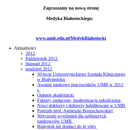
Zapraszamy na nową stronę
Medyka Białostockiego:
www.umb.edu.pl/MedykBialostocki
Aktualności
2012
Październik 2012
listopad 2012
grudzień 2012
50-lecie Uniwersyteckiego Szpitala Klinicznego
w Białymstoku
Awanse naukowe pracowników UMB w 2012
r.
Opłatek akademicki
Faktury zapłacone, modernizacja zakończona
Nowi doktorzy i doktorzy habilitowani w UMB
Pogrzeb prof. Agnieszki Borzuchowskiej
Wręczenie wyróżnień dla najlepszych
naukowców UMB
Białystok nie dopłaci do in vitro