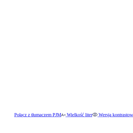
Połącz z tłumaczem PJM
Wielkość liter
Wersja kontrasto