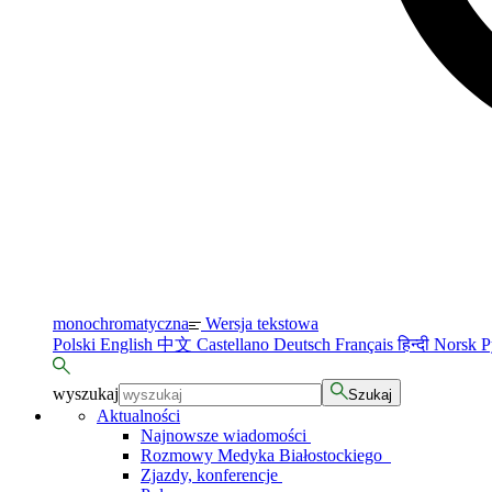
monochromatyczna
Wersja tekstowa
Polski
English
中文
Castellano
Deutsch
Français
हिन्दी
Norsk
Р
wyszukaj
Szukaj
Aktualności
Najnowsze wiadomości
Rozmowy Medyka Białostockiego
Zjazdy, konferencje