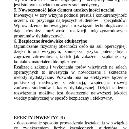
jest istotnym aspektem nowoczesnej medycyny.
5.
Nowoczesność jako element atrakcyjności uczelni.
Inwestycja w tory wizyjne podnosi prestiż i konkurencyjność
uczelni, co przyciąga najlepszych studentów i specjalistów.
Wprowadzenie innowacyjnych rozwiązań technologicznych
daje również możliwość realizacji międzynarodowych
programów dydaktycznych.
6.
Bezpieczne środowisko edukacyjne
Ograniczenie fizycznej obecności osób na sali operacyjnej,
dzięki torom wizyjnym, zmniejsza ryzyko potencjalnych
zagrożeń zdrowotnych, takich jak zakażenia szpitalne czy
kontakt z materiałem biologicznym.
Realizacja zakupu i wykonania torów wizyjnych na salach
operacyjnych to inwestycja w nowoczesne i skuteczne
metody dydaktyczne. Pozwala ona na efektywne łączenie
praktycznej medycyny z edukacją, wspierając rozwój
zarówno studentów i kadry dydaktycznej. Dzięki takiemu
rozwiązaniu możliwe jest dostarczenie najwyższej jakości
wiedzy praktycznej w sposób bezpieczny i efektywny.
EFEKTY INWESTYCJI:
- dostosowanie sposobu prowadzenia kształcenia w związku
ze zwiększeniem liczby kształconych studentów, w