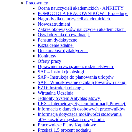
Pracownicy
Ocena nauczycieli akademickich - ANKIETY
POMOC DLA PRACOWNIKÓW - Procedury
Nagrody dla nauczycieli akademickich
Nowozatrudnieni
Zakres obowiązków nauczycieli akademickich
Oświadczenia do ewaluacji
Pensum dydaktyczne
Kształcenie zdalne
Doskonałość dydaktyczna
Konkursy
Oferty pracy
Uprawnienia związane z rodzicielstwem
SAP – Instrukcje obsługi
SAP - Instrukcja do planowania urlopów
SAP - Wnioskowanie o zakup towarów i usług
EZD: Instrukcja obsługi
Wirtualna Uczelnia
Jednolity System Antyplagiatowy
LEX - Internetowy System Informacji Prawnej
Informacja o danych osobowych pracowników
Informacja dotycząca możliwości stosowania
50% kosztów uzyskania przychodu
Pracownicze Plany Kapitałowe
Przekaż 1,5 procent podatku