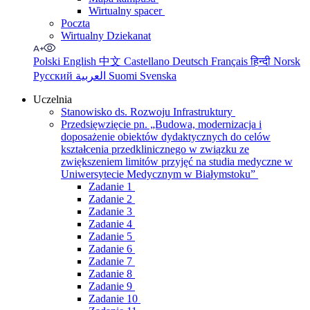
Wirtualny spacer
Poczta
Wirtualny Dziekanat
Polski
English
中文
Castellano
Deutsch
Français
हिन्दी
Norsk
Русский
العربية
Suomi
Svenska
Uczelnia
Stanowisko ds. Rozwoju Infrastruktury
Przedsięwzięcie pn. „Budowa, modernizacja i
doposażenie obiektów dydaktycznych do celów
kształcenia przedklinicznego w związku ze
zwiększeniem limitów przyjęć na studia medyczne w
Uniwersytecie Medycznym w Białymstoku”
Zadanie 1
Zadanie 2
Zadanie 3
Zadanie 4
Zadanie 5
Zadanie 6
Zadanie 7
Zadanie 8
Zadanie 9
Zadanie 10