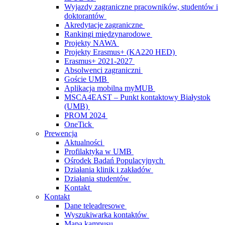
Wyjazdy zagraniczne pracowników, studentów i
doktorantów
Akredytacje zagraniczne
Rankingi międzynarodowe
Projekty NAWA
Projekty Erasmus+ (KA220 HED)
Erasmus+ 2021-2027
Absolwenci zagraniczni
Goście UMB
Aplikacja mobilna myMUB
MSCA4EAST – Punkt kontaktowy Białystok
(UMB)
PROM 2024
OneTick
Prewencja
Aktualności
Profilaktyka w UMB
Ośrodek Badań Populacyjnych
Działania klinik i zakładów
Działania studentów
Kontakt
Kontakt
Dane teleadresowe
Wyszukiwarka kontaktów
Mapa kampusu