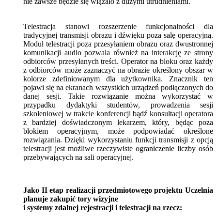
nie zawsze będzie się wiązało z dużymi utrudnieniami.
Telestracja stanowi rozszerzenie funkcjonalności dla
tradycyjnej transmisji obrazu i dźwięku poza salę operacyjną.
Moduł telestracji poza przesyłaniem obrazu oraz dwustronnej
komunikacji audio pozwala również na interakcję ze strony
odbiorców przesyłanych treści. Operator na bloku oraz każdy
z odbiorców może zaznaczyć na obrazie określony obszar w
kolorze zdefiniowanym dla użytkownika. Znacznik ten
pojawi się na ekranach wszystkich urządzeń podłączonych do
danej sesji. Takie rozwiązanie można wykorzystać w
przypadku dydaktyki studentów, prowadzenia sesji
szkoleniowej w trakcie konferencji bądź konsultacji operatora
z bardziej doświadczonym lekarzem, który, będąc poza
blokiem operacyjnym, może podpowiadać określone
rozwiązania. Dzięki wykorzystaniu funkcji transmisji z opcją
telestracji jest możliwe rzeczywiste ograniczenie liczby osób
przebywających na sali operacyjnej.
Jako II etap realizacji przedmiotowego projektu Uczelnia
planuje zakupić tory wizyjne
i systemy zdalnej rejestracji i telestracji na rzecz: