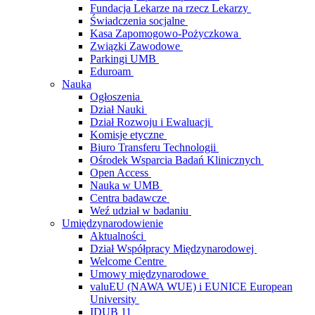
Fundacja Lekarze na rzecz Lekarzy
Świadczenia socjalne
Kasa Zapomogowo-Pożyczkowa
Związki Zawodowe
Parkingi UMB
Eduroam
Nauka
Ogłoszenia
Dział Nauki
Dział Rozwoju i Ewaluacji
Komisje etyczne
Biuro Transferu Technologii
Ośrodek Wsparcia Badań Klinicznych
Open Access
Nauka w UMB
Centra badawcze
Weź udział w badaniu
Umiędzynarodowienie
Aktualności
Dział Współpracy Międzynarodowej
Welcome Centre
Umowy międzynarodowe
valuEU (NAWA WUE) i EUNICE European
University
IDUB 11