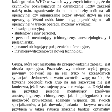
każdego roku. WHO w swoich wytycznych informuje, że do
czynników pozwalających na ograniczenie liczby zakażeń
należą m.in. ograniczanie do minimum liczby osób na sali
operacyjnej czy ograniczanie liczby otwarć drzwi na salę
operacyjną. Wśród osób, które mogą pojawić się na sali
operacyjnej w trakcie operacji, możemy wyróżnić:
• obsadę operacyjną,
• studentów i inny personel,
• personel mentorujący (chirurgiczny, anestezjologiczny i
pielęgniarski),
• personel obsługujący połączenie konferencyjne,
• inżyniera/wdrożeniowca nowej technologii.
Grupą, która jest niezbędna do przeprowadzenia zabiegu, jest
obsada operacyjna. Pozostałe, wymienione wyżej grupy,
powinny pojawiać się na sali tylko w szczególnych
sytuacjach. Jednocześnie warto zwrócić uwagę na fakt, że
fizyczna obecność tych grup na sali zazwyczaj nie jest
konieczna, jeżeli zastosujemy pewne rozwiązania. Dzięki nim
na przykład personel mentorujący (zarówno
anestezjologiczny, chirurgiczny, jak i pielęgniarski) ma
możliwość prowadzenia zdalnego wsparcia dla swoich
specjalizantów, a jak dowodzą badania – krzywa uczenia
przybiera w takiej sytuacji znacznie bardziej optymalny