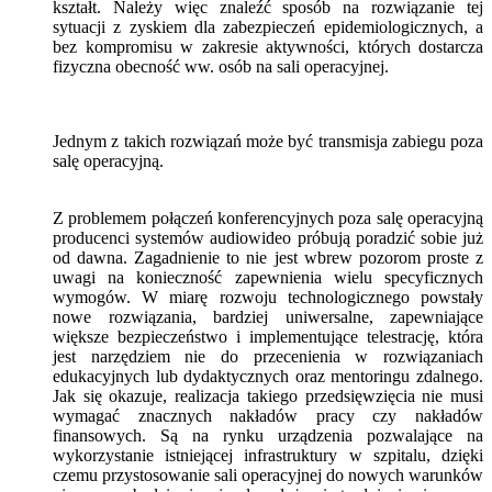
kształt. Należy więc znaleźć sposób na rozwiązanie tej
sytuacji z zyskiem dla zabezpieczeń epidemiologicznych, a
bez kompromisu w zakresie aktywności, których dostarcza
fizyczna obecność ww. osób na sali operacyjnej.
Jednym z takich rozwiązań może być transmisja zabiegu poza
salę operacyjną.
Z problemem połączeń konferencyjnych poza salę operacyjną
producenci systemów audiowideo próbują poradzić sobie już
od dawna. Zagadnienie to nie jest wbrew pozorom proste z
uwagi na konieczność zapewnienia wielu specyficznych
wymogów. W miarę rozwoju technologicznego powstały
nowe rozwiązania, bardziej uniwersalne, zapewniające
większe bezpieczeństwo i implementujące telestrację, która
jest narzędziem nie do przecenienia w rozwiązaniach
edukacyjnych lub dydaktycznych oraz mentoringu zdalnego.
Jak się okazuje, realizacja takiego przedsięwzięcia nie musi
wymagać znacznych nakładów pracy czy nakładów
finansowych. Są na rynku urządzenia pozwalające na
wykorzystanie istniejącej infrastruktury w szpitalu, dzięki
czemu przystosowanie sali operacyjnej do nowych warunków