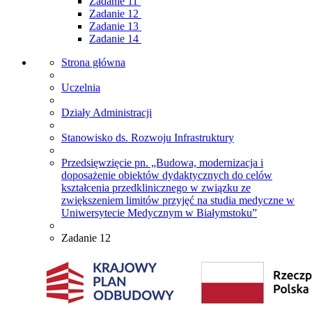
Zadanie 11
Zadanie 12
Zadanie 13
Zadanie 14
Strona główna
Uczelnia
Działy Administracji
Stanowisko ds. Rozwoju Infrastruktury
Przedsięwzięcie pn. „Budowa, modernizacja i
doposażenie obiektów dydaktycznych do celów
kształcenia przedklinicznego w związku ze
zwiększeniem limitów przyjęć na studia medyczne w
Uniwersytecie Medycznym w Białymstoku”
Zadanie 12