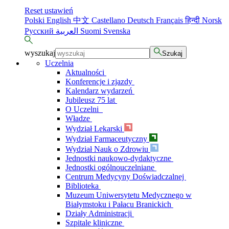
Reset ustawień
Polski
English
中文
Castellano
Deutsch
Français
हिन्दी
Norsk
Русский
العربية
Suomi
Svenska
wyszukaj
Szukaj
Uczelnia
Aktualności
Konferencje i zjazdy
Kalendarz wydarzeń
Jubileusz 75 lat
O Uczelni
Władze
Wydział Lekarski
Wydział Farmaceutyczny
Wydział Nauk o Zdrowiu
Jednostki naukowo-dydaktyczne
Jednostki ogólnouczelniane
Centrum Medycyny Doświadczalnej
Biblioteka
Muzeum Uniwersytetu Medycznego w
Białymstoku i Pałacu Branickich
Działy Administracji
Szpitale kliniczne