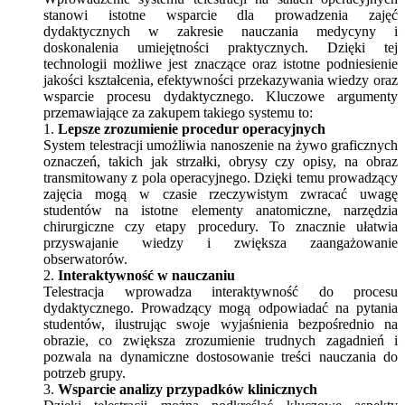
stanowi istotne wsparcie dla prowadzenia zajęć
dydaktycznych w zakresie nauczania medycyny i
doskonalenia umiejętności praktycznych. Dzięki tej
technologii możliwe jest znaczące oraz istotne podniesienie
jakości kształcenia, efektywności przekazywania wiedzy oraz
wsparcie procesu dydaktycznego. Kluczowe argumenty
przemawiające za zakupem takiego systemu to:
1.
Lepsze zrozumienie procedur operacyjnych
System telestracji umożliwia nanoszenie na żywo graficznych
oznaczeń, takich jak strzałki, obrysy czy opisy, na obraz
transmitowany z pola operacyjnego. Dzięki temu prowadzący
zajęcia mogą w czasie rzeczywistym zwracać uwagę
studentów na istotne elementy anatomiczne, narzędzia
chirurgiczne czy etapy procedury. To znacznie ułatwia
przyswajanie wiedzy i zwiększa zaangażowanie
obserwatorów.
2.
Interaktywność w nauczaniu
Telestracja wprowadza interaktywność do procesu
dydaktycznego. Prowadzący mogą odpowiadać na pytania
studentów, ilustrując swoje wyjaśnienia bezpośrednio na
obrazie, co zwiększa zrozumienie trudnych zagadnień i
pozwala na dynamiczne dostosowanie treści nauczania do
potrzeb grupy.
3.
Wsparcie analizy przypadków klinicznych