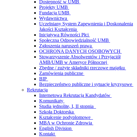
Dostępność w UMB
Projekty UMB
Fundacja UMB
Wydawnictwa
Uczelniany System Zapewnienia i Doskonalenia
Jakości Kształcenia
Inicjatywa Równości Płci
Społeczna Odpowiedzialność UMB
Zgłoszenia naruszeń prawa
OCHRONA DANYCH OSOBOWYCH
Stowarzyszenie Absolwentów i Przyjaciół
AMB/UMB w Ameryce Północnej
Zbędne / zużyte składniki rzeczowe majątku
Zamówienia publiczne
BIP
Bezpieczeństwo publiczne i sytuacje kryzysowe
Rekrutacja
Internetowa Rekrutacja Kandydatów
Komunikaty
Studia jednolite, I, II stopnia
Szkoła Doktorska
Kształcenie podyplomowe
MBA w Ochronie Zdrowia
English Division
Kontakt