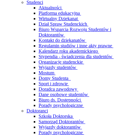
Studenci
Aktualności
Platforma edukacyjna
Wirtualny Dziekanat
Dział Spraw Studenckich
Biuro Wsparcia Rozwoju Studentów i
Doktorantów
Kontakt do dziekanatów
Regulamin studiów i inne akty prawne
Kalendarz roku akademickiego
Stypendia - świadczenia dla studentów
Organizacje studenckie
Wyjazdy studentów
Mostum
Domy Studenta
Sport i zdrowie
Doradca zawodowy
Dane osobowe studentów
Biuro ds. Dostępności
Porady psychologiczne
Doktoranci
Szkoła Doktorska
Samorząd Doktorantów
Wyjazdy doktorantów
Porady psychologiczne