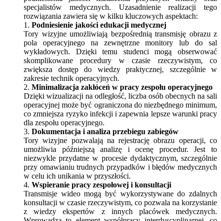
specjalistów medycznych. Uzasadnienie realizacji tego
rozwiązania zawiera się w kilku kluczowych aspektach:
1.
Podniesienie jakości edukacji medycznej
Tory wizyjne umożliwiają bezpośrednią transmisję obrazu z
pola operacyjnego na zewnętrzne monitory lub do sal
wykładowych. Dzięki temu studenci mogą obserwować
skomplikowane procedury w czasie rzeczywistym, co
zwiększa dostęp do wiedzy praktycznej, szczególnie w
zakresie technik operacyjnych.
2.
Minimalizacja zakłóceń w pracy zespołu operacyjnego
Dzięki wizualizacji na odległość, liczba osób obecnych na sali
operacyjnej może być ograniczona do niezbędnego minimum,
co zmniejsza ryzyko infekcji i zapewnia lepsze warunki pracy
dla zespołu operacyjnego.
3.
Dokumentacja i analiza przebiegu zabiegów
Tory wizyjne pozwalają na rejestrację obrazu operacji, co
umożliwia późniejszą analizę i ocenę procedur. Jest to
niezwykle przydatne w procesie dydaktycznym, szczególnie
przy omawianiu trudnych przypadków i błędów medycznych
w celu ich unikania w przyszłości.
4.
Wspieranie pracy zespołowej i konsultacji
Transmisje wideo mogą być wykorzystywane do zdalnych
konsultacji w czasie rzeczywistym, co pozwala na korzystanie
z wiedzy ekspertów z innych placówek medycznych.
Wprowadza to element współpracy interdyscyplinarnej, co