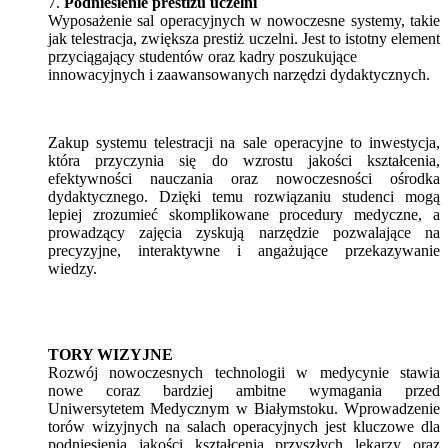
7.
Podniesienie prestiżu uczelni
Wyposażenie sal operacyjnych w nowoczesne systemy, takie
jak telestracja, zwiększa prestiż uczelni. Jest to istotny element
przyciągający studentów oraz kadry poszukujące
innowacyjnych i zaawansowanych narzędzi dydaktycznych.
Zakup systemu telestracji na sale operacyjne to inwestycja,
która przyczynia się do wzrostu jakości kształcenia,
efektywności nauczania oraz nowoczesności ośrodka
dydaktycznego. Dzięki temu rozwiązaniu studenci mogą
lepiej zrozumieć skomplikowane procedury medyczne, a
prowadzący zajęcia zyskują narzędzie pozwalające na
precyzyjne, interaktywne i angażujące przekazywanie
wiedzy.
TORY WIZYJNE
Rozwój nowoczesnych technologii w medycynie stawia
nowe coraz bardziej ambitne wymagania przed
Uniwersytetem Medycznym w Białymstoku. Wprowadzenie
torów wizyjnych na salach operacyjnych jest kluczowe dla
podniesienia jakości kształcenia przyszłych lekarzy oraz