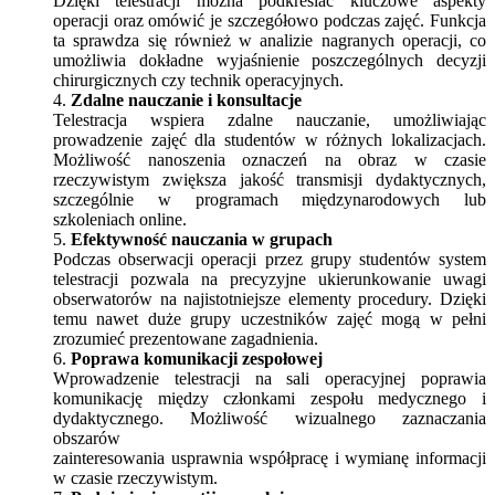
Dzięki telestracji można podkreślać kluczowe aspekty
operacji oraz omówić je szczegółowo podczas zajęć. Funkcja
ta sprawdza się również w analizie nagranych operacji, co
umożliwia dokładne wyjaśnienie poszczególnych decyzji
chirurgicznych czy technik operacyjnych.
4.
Zdalne nauczanie i konsultacje
Telestracja wspiera zdalne nauczanie, umożliwiając
prowadzenie zajęć dla studentów w różnych lokalizacjach.
Możliwość nanoszenia oznaczeń na obraz w czasie
rzeczywistym zwiększa jakość transmisji dydaktycznych,
szczególnie w programach międzynarodowych lub
szkoleniach online.
5.
Efektywność nauczania w grupach
Podczas obserwacji operacji przez grupy studentów system
telestracji pozwala na precyzyjne ukierunkowanie uwagi
obserwatorów na najistotniejsze elementy procedury. Dzięki
temu nawet duże grupy uczestników zajęć mogą w pełni
zrozumieć prezentowane zagadnienia.
6.
Poprawa komunikacji zespołowej
Wprowadzenie telestracji na sali operacyjnej poprawia
komunikację między członkami zespołu medycznego i
dydaktycznego. Możliwość wizualnego zaznaczania
obszarów
zainteresowania usprawnia współpracę i wymianę informacji
w czasie rzeczywistym.