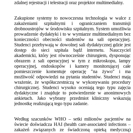
zdalnej rejestracji i telestracji oraz projektor multimedialny.
Zakupione systemy to nowoczesna technologia w walce z
zakażeniami szpitalnymi i ograniczaniem transmisji
drobnoustrojów w środowisku szpitalnym. System umożliwia
prowadzenie dydaktyki i to w wymiarze multimedialnym bez
konieczności obecności studentów na sali operacyjnej.
Studenci przebywają w dowolnej sali dydaktycznej gdzie jest
dostęp do sieci szpitala bądź internetu. Nauczyciel
akademicki, który jest równocześnie chirurgiem, dysponując
obrazem z sali operacyjnej w tym z mikroskopu, lampy
operacyjnej, endoskopów i kamery monitorującej całe
pomieszczenie komentuje operację "na żywo" i ma
możliwość odpowiedzi na pytania studentów. Studenci mają
wrażenie, że współuczestniczą w wykonywaniu procedury
chirurgicznej. Studenci wysoko oceniają tego typu zajęcia
dydaktyczne i znajduje to potwierdzenie w anonimowych
ankietach. Jako wybrany przedmiot kliniczny wskazują
jednostkę realizującą tego typu zadanie.
Według szacunków WHO – setki milionów pacjentów na
świecie doświadcza HAI (health care-associated infections –
zakażeń związanych ze świadczoną opieką medyczną)