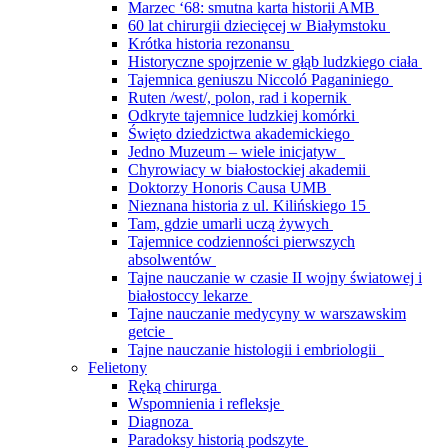
Marzec ‘68: smutna karta historii AMB
60 lat chirurgii dziecięcej w Białymstoku
Krótka historia rezonansu
Historyczne spojrzenie w głąb ludzkiego ciała
Tajemnica geniuszu Niccoló Paganiniego
Ruten /west/, polon, rad i kopernik
Odkryte tajemnice ludzkiej komórki
Święto dziedzictwa akademickiego
Jedno Muzeum – wiele inicjatyw
Chyrowiacy w białostockiej akademii
Doktorzy Honoris Causa UMB
Nieznana historia z ul. Kilińskiego 15
Tam, gdzie umarli uczą żywych
Tajemnice codzienności pierwszych
absolwentów
Tajne nauczanie w czasie II wojny światowej i
białostoccy lekarze
Tajne nauczanie medycyny w warszawskim
getcie
Tajne nauczanie histologii i embriologii
Felietony
Ręką chirurga
Wspomnienia i refleksje
Diagnoza
Paradoksy historią podszyte