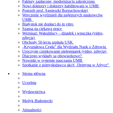
Faktury zapłacone, modernizacja zakończona
Nowi doktorzy i doktorzy habilitowani w UMB
Pogrzeb prof. Agnieszki Borzuchowskiej
Wręczenie wyróżnień dla najlepszych naukowców
UMB
Białystok nie dopłaci do in vitro
Szansa na ciekawą pracę
Wernisaż: Wakulińscy – dziadek i wnuczka (video,
zdjęcia)
Obchody 50-lecia szpitala USK
„Kryształowa Cegła” dla Wydziału Nauk o Zdrowiu
Uroczyste czepkowanie pielęgniarek (video, zdjęcia)
Dlaczego wykłady są obowiązkowe?
Nowinki w systemie nauczania UMB
Spotkanie z pomysłodawcą akcji „Dentysta w Afryce"
Strona główna
Uczelnia
Wydawnictwa
Medyk Białostocki
Aktualności