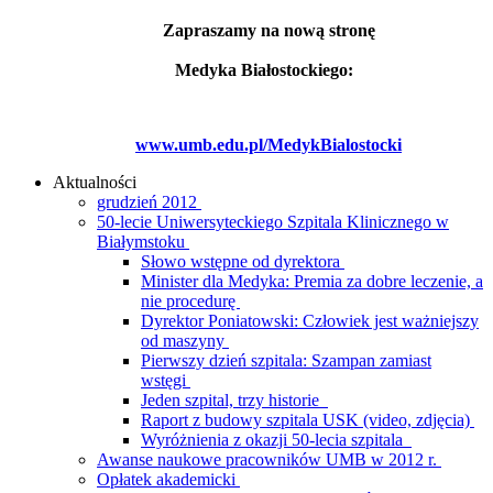
Zapraszamy na nową stronę
Medyka Białostockiego:
www.umb.edu.pl/MedykBialostocki
Aktualności
grudzień 2012
50-lecie Uniwersyteckiego Szpitala Klinicznego w
Białymstoku
Słowo wstępne od dyrektora
Minister dla Medyka: Premia za dobre leczenie, a
nie procedurę
Dyrektor Poniatowski: Człowiek jest ważniejszy
od maszyny
Pierwszy dzień szpitala: Szampan zamiast
wstęgi
Jeden szpital, trzy historie
Raport z budowy szpitala USK (video, zdjęcia)
Wyróżnienia z okazji 50-lecia szpitala
Awanse naukowe pracowników UMB w 2012 r.
Opłatek akademicki