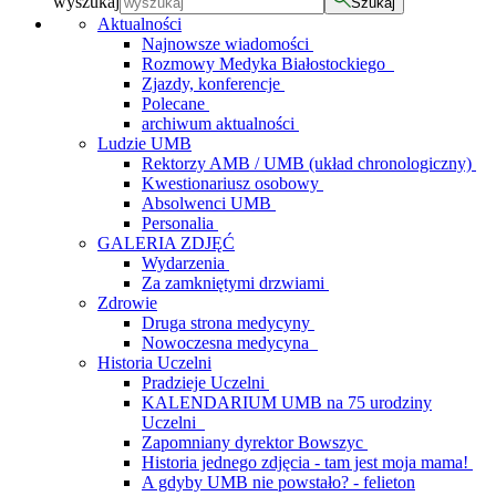
wyszukaj
Szukaj
Aktualności
Najnowsze wiadomości
Rozmowy Medyka Białostockiego
Zjazdy, konferencje
Polecane
archiwum aktualności
Ludzie UMB
Rektorzy AMB / UMB (układ chronologiczny)
Kwestionariusz osobowy
Absolwenci UMB
Personalia
GALERIA ZDJĘĆ
Wydarzenia
Za zamkniętymi drzwiami
Zdrowie
Druga strona medycyny
Nowoczesna medycyna
Historia Uczelni
Pradzieje Uczelni
KALENDARIUM UMB na 75 urodziny
Uczelni
Zapomniany dyrektor Bowszyc
Historia jednego zdjęcia - tam jest moja mama!
A gdyby UMB nie powstało? - felieton