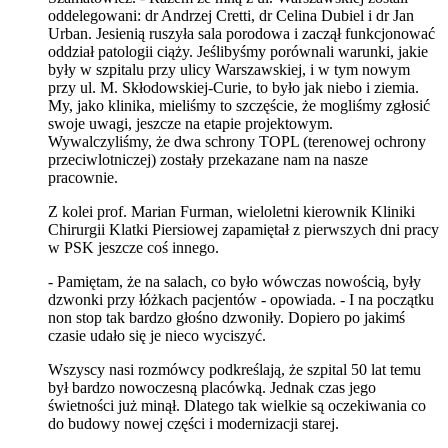
oddelegowani: dr Andrzej Cretti, dr Celina Dubiel i dr Jan
Urban. Jesienią ruszyła sala porodowa i zaczął funkcjonować
oddział patologii ciąży. Jeślibyśmy porównali warunki, jakie
były w szpitalu przy ulicy Warszawskiej, i w tym nowym
przy ul. M. Skłodowskiej-Curie, to było jak niebo i ziemia.
My, jako klinika, mieliśmy to szczęście, że mogliśmy zgłosić
swoje uwagi, jeszcze na etapie projektowym.
Wywalczyliśmy, że dwa schrony TOPL (terenowej ochrony
przeciwlotniczej) zostały przekazane nam na nasze
pracownie.
Z kolei prof. Marian Furman, wieloletni kierownik Kliniki
Chirurgii Klatki Piersiowej zapamiętał z pierwszych dni pracy
w PSK jeszcze coś innego.
- Pamiętam, że na salach, co było wówczas nowością, były
dzwonki przy łóżkach pacjentów - opowiada. - I na początku
non stop tak bardzo głośno dzwoniły. Dopiero po jakimś
czasie udało się je nieco wyciszyć.
Wszyscy nasi rozmówcy podkreślają, że szpital 50 lat temu
był bardzo nowoczesną placówką. Jednak czas jego
świetności już minął. Dlatego tak wielkie są oczekiwania co
do budowy nowej części i modernizacji starej.