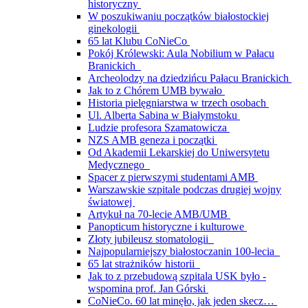
historyczny
W poszukiwaniu początków białostockiej
ginekologii
65 lat Klubu CoNieCo
Pokój Królewski: Aula Nobilium w Pałacu
Branickich
Archeolodzy na dziedzińcu Pałacu Branickich
Jak to z Chórem UMB bywało
Historia pielęgniarstwa w trzech osobach
Ul. Alberta Sabina w Białymstoku
Ludzie profesora Szamatowicza
NZS AMB geneza i początki
Od Akademii Lekarskiej do Uniwersytetu
Medycznego
Spacer z pierwszymi studentami AMB
Warszawskie szpitale podczas drugiej wojny
światowej
Artykuł na 70-lecie AMB/UMB
Panopticum historyczne i kulturowe
Złoty jubileusz stomatologii
Najpopularniejszy białostoczanin 100-lecia
65 lat strażników historii
Jak to z przebudową szpitala USK było -
wspomina prof. Jan Górski
CoNieCo. 60 lat minęło, jak jeden skecz…