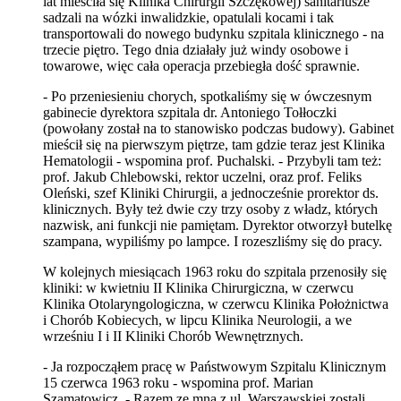
lat mieściła się Klinika Chirurgii Szczękowej) sanitariusze
sadzali na wózki inwalidzkie, opatulali kocami i tak
transportowali do nowego budynku szpitala klinicznego - na
trzecie piętro. Tego dnia działały już windy osobowe i
towarowe, więc cała operacja przebiegła dość sprawnie.
- Po przeniesieniu chorych, spotkaliśmy się w ówczesnym
gabinecie dyrektora szpitala dr. Antoniego Tołłoczki
(powołany został na to stanowisko podczas budowy). Gabinet
mieścił się na pierwszym piętrze, tam gdzie teraz jest Klinika
Hematologii - wspomina prof. Puchalski. - Przybyli tam też:
prof. Jakub Chlebowski, rektor uczelni, oraz prof. Feliks
Oleński, szef Kliniki Chirurgii, a jednocześnie prorektor ds.
klinicznych. Były też dwie czy trzy osoby z władz, których
nazwisk, ani funkcji nie pamiętam. Dyrektor otworzył butelkę
szampana, wypiliśmy po lampce. I rozeszliśmy się do pracy.
W kolejnych miesiącach 1963 roku do szpitala przenosiły się
kliniki: w kwietniu II Klinika Chirurgiczna, w czerwcu
Klinika Otolaryngologiczna, w czerwcu Klinika Położnictwa
i Chorób Kobiecych, w lipcu Klinika Neurologii, a we
wrześniu I i II Kliniki Chorób Wewnętrznych.
- Ja rozpocząłem pracę w Państwowym Szpitalu Klinicznym
15 czerwca 1963 roku - wspomina prof. Marian
Szamatowicz. - Razem ze mną z ul. Warszawskiej zostali