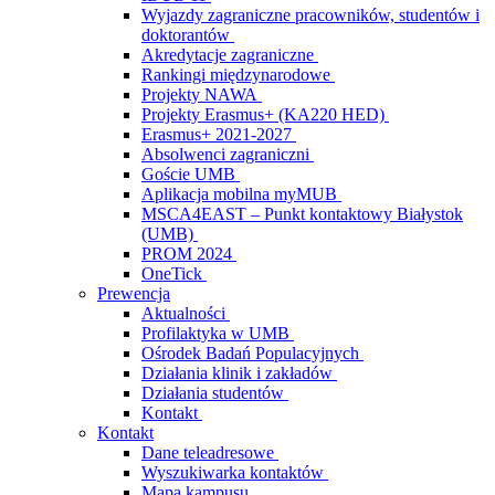
Wyjazdy zagraniczne pracowników, studentów i
doktorantów
Akredytacje zagraniczne
Rankingi międzynarodowe
Projekty NAWA
Projekty Erasmus+ (KA220 HED)
Erasmus+ 2021-2027
Absolwenci zagraniczni
Goście UMB
Aplikacja mobilna myMUB
MSCA4EAST – Punkt kontaktowy Białystok
(UMB)
PROM 2024
OneTick
Prewencja
Aktualności
Profilaktyka w UMB
Ośrodek Badań Populacyjnych
Działania klinik i zakładów
Działania studentów
Kontakt
Kontakt
Dane teleadresowe
Wyszukiwarka kontaktów
Mapa kampusu