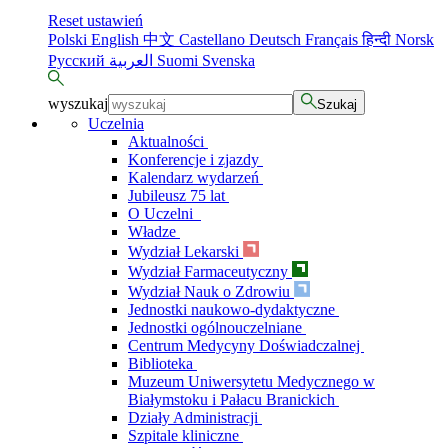
Reset ustawień
Polski
English
中文
Castellano
Deutsch
Français
हिन्दी
Norsk
Русский
العربية
Suomi
Svenska
wyszukaj
Szukaj
Uczelnia
Aktualności
Konferencje i zjazdy
Kalendarz wydarzeń
Jubileusz 75 lat
O Uczelni
Władze
Wydział Lekarski
Wydział Farmaceutyczny
Wydział Nauk o Zdrowiu
Jednostki naukowo-dydaktyczne
Jednostki ogólnouczelniane
Centrum Medycyny Doświadczalnej
Biblioteka
Muzeum Uniwersytetu Medycznego w
Białymstoku i Pałacu Branickich
Działy Administracji
Szpitale kliniczne