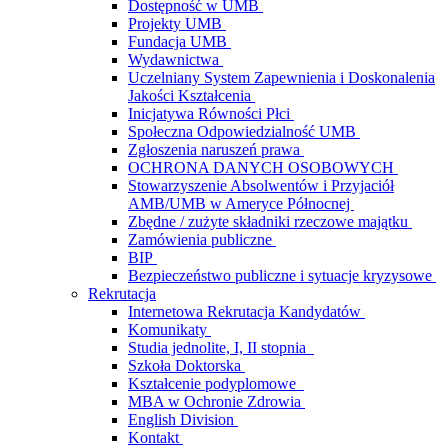
Dostępność w UMB
Projekty UMB
Fundacja UMB
Wydawnictwa
Uczelniany System Zapewnienia i Doskonalenia
Jakości Kształcenia
Inicjatywa Równości Płci
Społeczna Odpowiedzialność UMB
Zgłoszenia naruszeń prawa
OCHRONA DANYCH OSOBOWYCH
Stowarzyszenie Absolwentów i Przyjaciół
AMB/UMB w Ameryce Północnej
Zbędne / zużyte składniki rzeczowe majątku
Zamówienia publiczne
BIP
Bezpieczeństwo publiczne i sytuacje kryzysowe
Rekrutacja
Internetowa Rekrutacja Kandydatów
Komunikaty
Studia jednolite, I, II stopnia
Szkoła Doktorska
Kształcenie podyplomowe
MBA w Ochronie Zdrowia
English Division
Kontakt