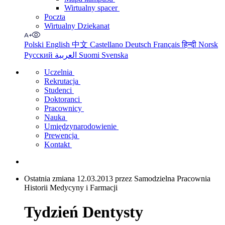
Wirtualny spacer
Poczta
Wirtualny Dziekanat
Polski
English
中文
Castellano
Deutsch
Français
हिन्दी
Norsk
Русский
العربية
Suomi
Svenska
Uczelnia
Rekrutacja
Studenci
Doktoranci
Pracownicy
Nauka
Umiędzynarodowienie
Prewencja
Kontakt
Ostatnia zmiana 12.03.2013 przez Samodzielna Pracownia
Historii Medycyny i Farmacji
Tydzień Dentysty