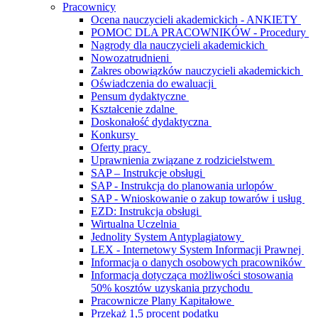
Pracownicy
Ocena nauczycieli akademickich - ANKIETY
POMOC DLA PRACOWNIKÓW - Procedury
Nagrody dla nauczycieli akademickich
Nowozatrudnieni
Zakres obowiązków nauczycieli akademickich
Oświadczenia do ewaluacji
Pensum dydaktyczne
Kształcenie zdalne
Doskonałość dydaktyczna
Konkursy
Oferty pracy
Uprawnienia związane z rodzicielstwem
SAP – Instrukcje obsługi
SAP - Instrukcja do planowania urlopów
SAP - Wnioskowanie o zakup towarów i usług
EZD: Instrukcja obsługi
Wirtualna Uczelnia
Jednolity System Antyplagiatowy
LEX - Internetowy System Informacji Prawnej
Informacja o danych osobowych pracowników
Informacja dotycząca możliwości stosowania
50% kosztów uzyskania przychodu
Pracownicze Plany Kapitałowe
Przekaż 1,5 procent podatku