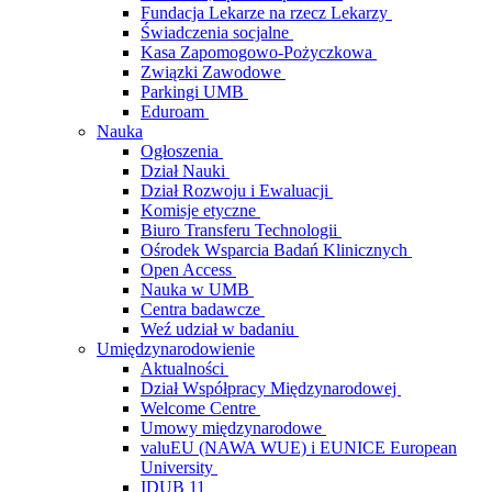
Fundacja Lekarze na rzecz Lekarzy
Świadczenia socjalne
Kasa Zapomogowo-Pożyczkowa
Związki Zawodowe
Parkingi UMB
Eduroam
Nauka
Ogłoszenia
Dział Nauki
Dział Rozwoju i Ewaluacji
Komisje etyczne
Biuro Transferu Technologii
Ośrodek Wsparcia Badań Klinicznych
Open Access
Nauka w UMB
Centra badawcze
Weź udział w badaniu
Umiędzynarodowienie
Aktualności
Dział Współpracy Międzynarodowej
Welcome Centre
Umowy międzynarodowe
valuEU (NAWA WUE) i EUNICE European
University
IDUB 11