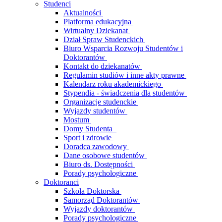
Studenci
Aktualności
Platforma edukacyjna
Wirtualny Dziekanat
Dział Spraw Studenckich
Biuro Wsparcia Rozwoju Studentów i
Doktorantów
Kontakt do dziekanatów
Regulamin studiów i inne akty prawne
Kalendarz roku akademickiego
Stypendia - świadczenia dla studentów
Organizacje studenckie
Wyjazdy studentów
Mostum
Domy Studenta
Sport i zdrowie
Doradca zawodowy
Dane osobowe studentów
Biuro ds. Dostępności
Porady psychologiczne
Doktoranci
Szkoła Doktorska
Samorząd Doktorantów
Wyjazdy doktorantów
Porady psychologiczne