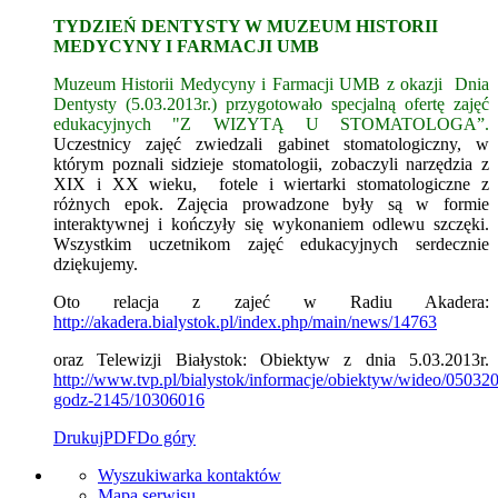
TYDZIEŃ DENTYSTY W MUZEUM HISTORII
MEDYCYNY I FARMACJI UMB
Muzeum Historii Medycyny i Farmacji UMB z okazji Dnia
Dentysty (5.03.2013r.) przygotowało specjalną ofertę zajęć
edukacyjnych "Z WIZYTĄ U STOMATOLOGA”.
Uczestnicy zajęć zwiedzali gabinet stomatologiczny, w
którym poznali sidzieje stomatologii, zobaczyli narzędzia z
XIX i XX wieku, fotele i wiertarki stomatologiczne z
różnych epok. Zajęcia prowadzone były są w formie
interaktywnej i kończyły się wykonaniem odlewu szczęki.
Wszystkim uczetnikom zajęć edukacyjnych serdecznie
dziękujemy.
Oto relacja z zajeć w Radiu Akadera:
http://akadera.bialystok.pl/index.php/main/news/14763
oraz Telewizji Białystok: Obiektyw z dnia 5.03.2013r.
http://www.tvp.pl/bialystok/informacje/obiektyw/wideo/05032
godz-2145/10306016
Drukuj
PDF
Do góry
Wyszukiwarka kontaktów
Mapa serwisu