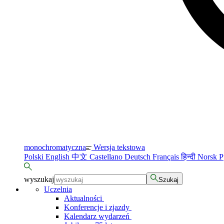
monochromatyczna
Wersja tekstowa
Polski
English
中文
Castellano
Deutsch
Français
हिन्दी
Norsk
Р
wyszukaj
Szukaj
Uczelnia
Aktualności
Konferencje i zjazdy
Kalendarz wydarzeń