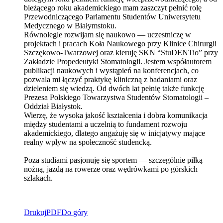
bieżącego roku akademickiego mam zaszczyt pełnić rolę
Przewodniczącego Parlamentu Studentów Uniwersytetu
Medycznego w Białymstoku.
Równolegle rozwijam się naukowo — uczestniczę w
projektach i pracach Koła Naukowego przy Klinice Chirurgii
Szczękowo-Twarzowej oraz kieruję SKN “StuDENTio” przy
Zakładzie Propedeutyki Stomatologii. Jestem współautorem
publikacji naukowych i wystąpień na konferencjach, co
pozwala mi łączyć praktykę kliniczną z badaniami oraz
dzieleniem się wiedzą. Od dwóch lat pełnię także funkcję
Prezesa Polskiego Towarzystwa Studentów Stomatologii –
Oddział Białystok.
Wierzę, że wysoka jakość kształcenia i dobra komunikacja
między studentami a uczelnią to fundament rozwoju
akademickiego, dlatego angażuję się w inicjatywy mające
realny wpływ na społeczność studencką.
Poza studiami pasjonuję się sportem — szczególnie piłką
nożną, jazdą na rowerze oraz wędrówkami po górskich
szlakach.
Drukuj
PDF
Do góry