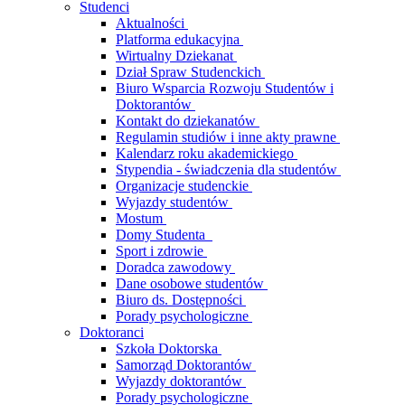
Studenci
Aktualności
Platforma edukacyjna
Wirtualny Dziekanat
Dział Spraw Studenckich
Biuro Wsparcia Rozwoju Studentów i
Doktorantów
Kontakt do dziekanatów
Regulamin studiów i inne akty prawne
Kalendarz roku akademickiego
Stypendia - świadczenia dla studentów
Organizacje studenckie
Wyjazdy studentów
Mostum
Domy Studenta
Sport i zdrowie
Doradca zawodowy
Dane osobowe studentów
Biuro ds. Dostępności
Porady psychologiczne
Doktoranci
Szkoła Doktorska
Samorząd Doktorantów
Wyjazdy doktorantów
Porady psychologiczne