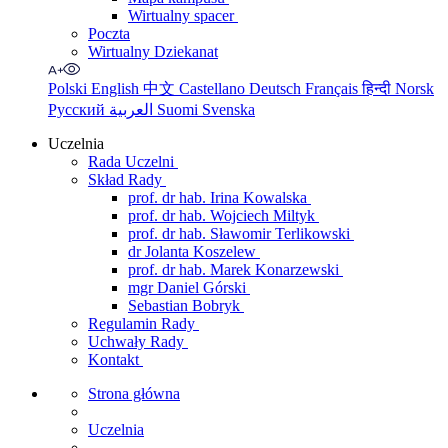
Wirtualny spacer
Poczta
Wirtualny Dziekanat
Polski
English
中文
Castellano
Deutsch
Français
हिन्दी
Norsk
Русский
العربية
Suomi
Svenska
Uczelnia
Rada Uczelni
Skład Rady
prof. dr hab. Irina Kowalska
prof. dr hab. Wojciech Miltyk
prof. dr hab. Sławomir Terlikowski
dr Jolanta Koszelew
prof. dr hab. Marek Konarzewski
mgr Daniel Górski
Sebastian Bobryk
Regulamin Rady
Uchwały Rady
Kontakt
Strona główna
Uczelnia