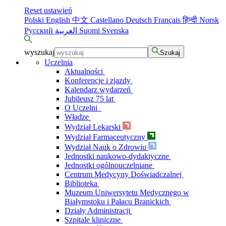
Reset ustawień
Polski
English
中文
Castellano
Deutsch
Français
हिन्दी
Norsk
Русский
العربية
Suomi
Svenska
wyszukaj
Szukaj
Uczelnia
Aktualności
Konferencje i zjazdy
Kalendarz wydarzeń
Jubileusz 75 lat
O Uczelni
Władze
Wydział Lekarski
Wydział Farmaceutyczny
Wydział Nauk o Zdrowiu
Jednostki naukowo-dydaktyczne
Jednostki ogólnouczelniane
Centrum Medycyny Doświadczalnej
Biblioteka
Muzeum Uniwersytetu Medycznego w
Białymstoku i Pałacu Branickich
Działy Administracji
Szpitale kliniczne