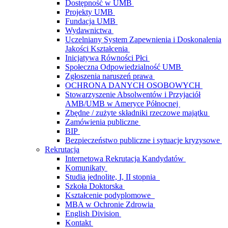
Dostępność w UMB
Projekty UMB
Fundacja UMB
Wydawnictwa
Uczelniany System Zapewnienia i Doskonalenia
Jakości Kształcenia
Inicjatywa Równości Płci
Społeczna Odpowiedzialność UMB
Zgłoszenia naruszeń prawa
OCHRONA DANYCH OSOBOWYCH
Stowarzyszenie Absolwentów i Przyjaciół
AMB/UMB w Ameryce Północnej
Zbędne / zużyte składniki rzeczowe majątku
Zamówienia publiczne
BIP
Bezpieczeństwo publiczne i sytuacje kryzysowe
Rekrutacja
Internetowa Rekrutacja Kandydatów
Komunikaty
Studia jednolite, I, II stopnia
Szkoła Doktorska
Kształcenie podyplomowe
MBA w Ochronie Zdrowia
English Division
Kontakt