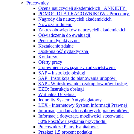
Pracownicy
Ocena nauczycieli akademickich - ANKIETY
POMOC DLA PRACOWNIKÓW - Procedury
Nagrody dla nauczycieli akademickich
Nowozatrudnieni
Zakres obowiązków nauczycieli akademickich
Oświadczenia do ewaluacji
Pensum dydaktyczne
Kształcenie zdalne
Doskonałość dydaktyczna
Konkursy
Oferty pracy
Uprawnienia związane z rodzicielstwem
SAP – Instrukcje obsługi
SAP - Instrukcja do planowania urlopów
SAP - Wnioskowanie o zakup towarów i usług
EZD: Instrukcja obsługi
Wirtualna Uczelnia
Jednolity System Antyplagiatowy
LEX - Internetowy System Informacji Prawnej
Informacja o danych osobowych pracowników
Informacja dotycząca możliwości stosowania
50% kosztów uzyskania przychodu
Pracownicze Plany Kapitałowe
Przekaż 1,5 procent podatku