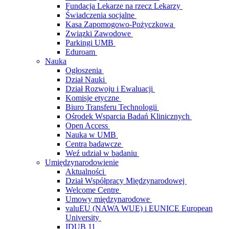
Fundacja Lekarze na rzecz Lekarzy
Świadczenia socjalne
Kasa Zapomogowo-Pożyczkowa
Związki Zawodowe
Parkingi UMB
Eduroam
Nauka
Ogłoszenia
Dział Nauki
Dział Rozwoju i Ewaluacji
Komisje etyczne
Biuro Transferu Technologii
Ośrodek Wsparcia Badań Klinicznych
Open Access
Nauka w UMB
Centra badawcze
Weź udział w badaniu
Umiędzynarodowienie
Aktualności
Dział Współpracy Międzynarodowej
Welcome Centre
Umowy międzynarodowe
valuEU (NAWA WUE) i EUNICE European
University
IDUB 11