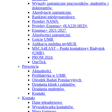
Wyjazdy zagraniczne pracowników, studentów i
doktorantów
Akredytacje zagraniczne
Rankingi międzynarodowe
Projekty NAWA
Projekty Erasmus+ (KA220 HED)
Erasmus+ 2021-2027
Absolwenci zagraniczni
Goście UMB
Aplikacja mobilna myMUB
MSCA4EAST – Punkt kontaktowy Białystok
(UMB)
PROM 2024
OneTick
Prewencja
Aktualności
Profilaktyka w UMB
Ośrodek Badań Populacyjnych
Działania klinik i zakładów
Działania studentów
Kontakt
Kontakt
Dane teleadresowe
Wyszukiwarka kontaktów
Mapa kampusu