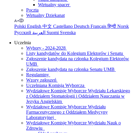
Wirtualny spacer
Poczta
Wirtualny Dziekanat
Polski
English
中文
Castellano
Deutsch
Français
हिन्दी
Norsk
Русский
العربية
Suomi
Svenska
Uczelnia
Wybory - 2024-2028
Listy kandydatów do Kolegium Elektorów i Senatu
Zgłoszenie kandydata na członka Kolegium Elektorów
UMB
Zgłoszenie kandydata na członka Senatu UMB
Regulaminy
Wzory zgłoszeń
Uczelniana Komisja Wyborcza
Wydziałowe Komisje Wyborcze Wydziału Lekarskiego
z Oddziałem Stomatologii i Oddziałem Nauczania w
Języku Angielskim
Wydziałowe Komisje Wyborcze Wydziału
Farmaceutycznego z Oddziałem Medycyny
Laboratoryjnej
Wydziałowe Komisje Wyborcze Wydziału Nauk o
Zdrowiu