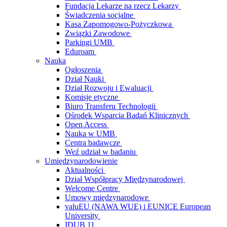
Fundacja Lekarze na rzecz Lekarzy
Świadczenia socjalne
Kasa Zapomogowo-Pożyczkowa
Związki Zawodowe
Parkingi UMB
Eduroam
Nauka
Ogłoszenia
Dział Nauki
Dział Rozwoju i Ewaluacji
Komisje etyczne
Biuro Transferu Technologii
Ośrodek Wsparcia Badań Klinicznych
Open Access
Nauka w UMB
Centra badawcze
Weź udział w badaniu
Umiędzynarodowienie
Aktualności
Dział Współpracy Międzynarodowej
Welcome Centre
Umowy międzynarodowe
valuEU (NAWA WUE) i EUNICE European
University
IDUB 11