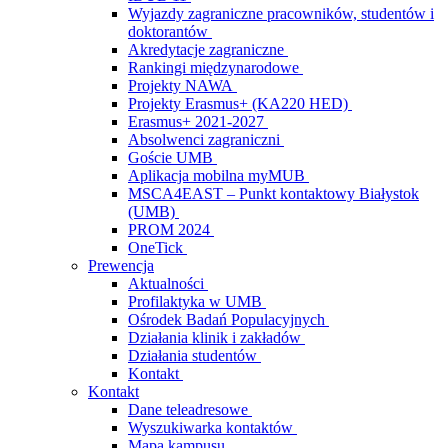
Wyjazdy zagraniczne pracowników, studentów i
doktorantów
Akredytacje zagraniczne
Rankingi międzynarodowe
Projekty NAWA
Projekty Erasmus+ (KA220 HED)
Erasmus+ 2021-2027
Absolwenci zagraniczni
Goście UMB
Aplikacja mobilna myMUB
MSCA4EAST – Punkt kontaktowy Białystok
(UMB)
PROM 2024
OneTick
Prewencja
Aktualności
Profilaktyka w UMB
Ośrodek Badań Populacyjnych
Działania klinik i zakładów
Działania studentów
Kontakt
Kontakt
Dane teleadresowe
Wyszukiwarka kontaktów
Mapa kampusu