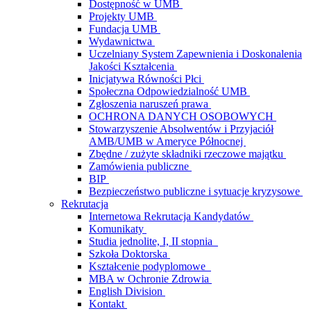
Dostępność w UMB
Projekty UMB
Fundacja UMB
Wydawnictwa
Uczelniany System Zapewnienia i Doskonalenia
Jakości Kształcenia
Inicjatywa Równości Płci
Społeczna Odpowiedzialność UMB
Zgłoszenia naruszeń prawa
OCHRONA DANYCH OSOBOWYCH
Stowarzyszenie Absolwentów i Przyjaciół
AMB/UMB w Ameryce Północnej
Zbędne / zużyte składniki rzeczowe majątku
Zamówienia publiczne
BIP
Bezpieczeństwo publiczne i sytuacje kryzysowe
Rekrutacja
Internetowa Rekrutacja Kandydatów
Komunikaty
Studia jednolite, I, II stopnia
Szkoła Doktorska
Kształcenie podyplomowe
MBA w Ochronie Zdrowia
English Division
Kontakt