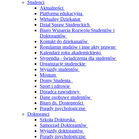
Studenci
Aktualności
Platforma edukacyjna
Wirtualny Dziekanat
Dział Spraw Studenckich
Biuro Wsparcia Rozwoju Studentów i
Doktorantów
Kontakt do dziekanatów
Regulamin studiów i inne akty prawne
Kalendarz roku akademickiego
Stypendia - świadczenia dla studentów
Organizacje studenckie
Wyjazdy studentów
Mostum
Domy Studenta
Sport i zdrowie
Doradca zawodowy
Dane osobowe studentów
Biuro ds. Dostępności
Porady psychologiczne
Doktoranci
Szkoła Doktorska
Samorząd Doktorantów
Wyjazdy doktorantów
Porady psychologiczne