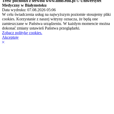
Treść pochodzi z serwisu www.umb.edu.pl © Uniwersytet
Medyczny w Białymstoku
Data wydruku: 07.08.2026 05:06
W celu świadczenia usług na najwyższym poziomie stosujemy pliki
cookies. Korzystanie z naszej witryny oznacza, że będą one
zamieszczane w Państwa urządzeniu. W każdym momencie można
dokonać zmiany ustawień Państwa przeglądarki.
Zobacz politykę cookies.
Akceptuję