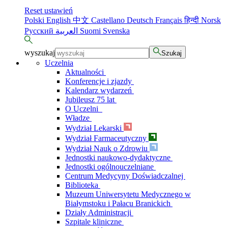
Reset ustawień
Polski
English
中文
Castellano
Deutsch
Français
हिन्दी
Norsk
Русский
العربية
Suomi
Svenska
wyszukaj
Szukaj
Uczelnia
Aktualności
Konferencje i zjazdy
Kalendarz wydarzeń
Jubileusz 75 lat
O Uczelni
Władze
Wydział Lekarski
Wydział Farmaceutyczny
Wydział Nauk o Zdrowiu
Jednostki naukowo-dydaktyczne
Jednostki ogólnouczelniane
Centrum Medycyny Doświadczalnej
Biblioteka
Muzeum Uniwersytetu Medycznego w
Białymstoku i Pałacu Branickich
Działy Administracji
Szpitale kliniczne