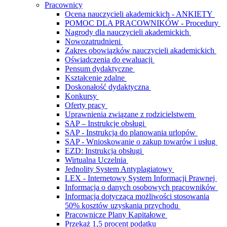
Pracownicy
Ocena nauczycieli akademickich - ANKIETY
POMOC DLA PRACOWNIKÓW - Procedury
Nagrody dla nauczycieli akademickich
Nowozatrudnieni
Zakres obowiązków nauczycieli akademickich
Oświadczenia do ewaluacji
Pensum dydaktyczne
Kształcenie zdalne
Doskonałość dydaktyczna
Konkursy
Oferty pracy
Uprawnienia związane z rodzicielstwem
SAP – Instrukcje obsługi
SAP - Instrukcja do planowania urlopów
SAP - Wnioskowanie o zakup towarów i usług
EZD: Instrukcja obsługi
Wirtualna Uczelnia
Jednolity System Antyplagiatowy
LEX - Internetowy System Informacji Prawnej
Informacja o danych osobowych pracowników
Informacja dotycząca możliwości stosowania
50% kosztów uzyskania przychodu
Pracownicze Plany Kapitałowe
Przekaż 1,5 procent podatku