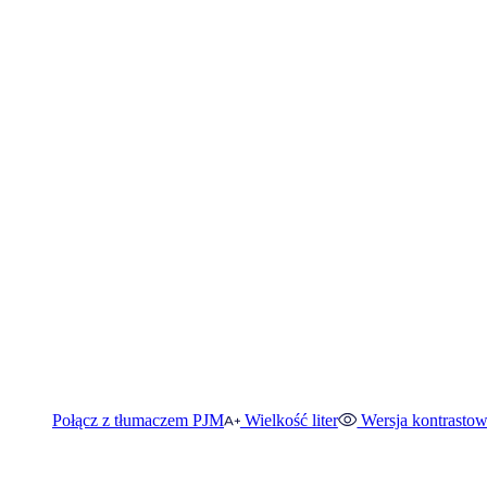
Połącz z tłumaczem PJM
Wielkość liter
Wersja kontrasto