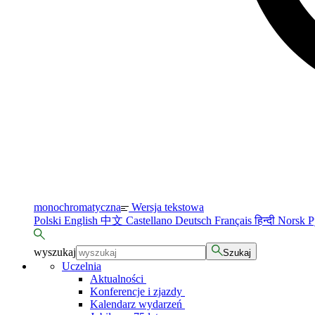
monochromatyczna
Wersja tekstowa
Polski
English
中文
Castellano
Deutsch
Français
हिन्दी
Norsk
Р
wyszukaj
Szukaj
Uczelnia
Aktualności
Konferencje i zjazdy
Kalendarz wydarzeń