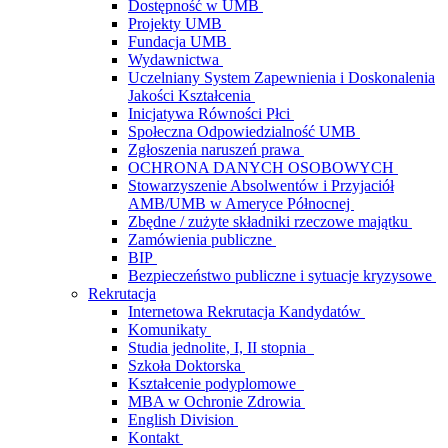
Dostępność w UMB
Projekty UMB
Fundacja UMB
Wydawnictwa
Uczelniany System Zapewnienia i Doskonalenia
Jakości Kształcenia
Inicjatywa Równości Płci
Społeczna Odpowiedzialność UMB
Zgłoszenia naruszeń prawa
OCHRONA DANYCH OSOBOWYCH
Stowarzyszenie Absolwentów i Przyjaciół
AMB/UMB w Ameryce Północnej
Zbędne / zużyte składniki rzeczowe majątku
Zamówienia publiczne
BIP
Bezpieczeństwo publiczne i sytuacje kryzysowe
Rekrutacja
Internetowa Rekrutacja Kandydatów
Komunikaty
Studia jednolite, I, II stopnia
Szkoła Doktorska
Kształcenie podyplomowe
MBA w Ochronie Zdrowia
English Division
Kontakt