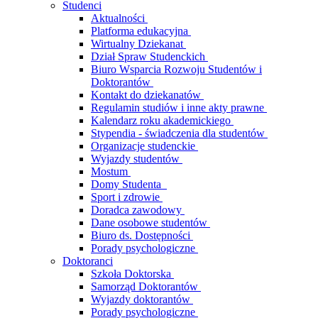
Studenci
Aktualności
Platforma edukacyjna
Wirtualny Dziekanat
Dział Spraw Studenckich
Biuro Wsparcia Rozwoju Studentów i
Doktorantów
Kontakt do dziekanatów
Regulamin studiów i inne akty prawne
Kalendarz roku akademickiego
Stypendia - świadczenia dla studentów
Organizacje studenckie
Wyjazdy studentów
Mostum
Domy Studenta
Sport i zdrowie
Doradca zawodowy
Dane osobowe studentów
Biuro ds. Dostępności
Porady psychologiczne
Doktoranci
Szkoła Doktorska
Samorząd Doktorantów
Wyjazdy doktorantów
Porady psychologiczne