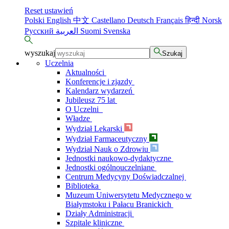
Reset ustawień
Polski
English
中文
Castellano
Deutsch
Français
हिन्दी
Norsk
Русский
العربية
Suomi
Svenska
wyszukaj
Szukaj
Uczelnia
Aktualności
Konferencje i zjazdy
Kalendarz wydarzeń
Jubileusz 75 lat
O Uczelni
Władze
Wydział Lekarski
Wydział Farmaceutyczny
Wydział Nauk o Zdrowiu
Jednostki naukowo-dydaktyczne
Jednostki ogólnouczelniane
Centrum Medycyny Doświadczalnej
Biblioteka
Muzeum Uniwersytetu Medycznego w
Białymstoku i Pałacu Branickich
Działy Administracji
Szpitale kliniczne