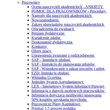
Pracownicy
Ocena nauczycieli akademickich - ANKIETY
POMOC DLA PRACOWNIKÓW - Procedury
Nagrody dla nauczycieli akademickich
Nowozatrudnieni
Zakres obowiązków nauczycieli akademickich
Oświadczenia do ewaluacji
Pensum dydaktyczne
Kształcenie zdalne
Doskonałość dydaktyczna
Konkursy
Oferty pracy
Uprawnienia związane z rodzicielstwem
SAP – Instrukcje obsługi
SAP - Instrukcja do planowania urlopów
SAP - Wnioskowanie o zakup towarów i usług
EZD: Instrukcja obsługi
Wirtualna Uczelnia
Jednolity System Antyplagiatowy
LEX - Internetowy System Informacji Prawnej
Informacja o danych osobowych pracowników
Informacja dotycząca możliwości stosowania
50% kosztów uzyskania przychodu
Pracownicze Plany Kapitałowe
Przekaż 1,5 procent podatku