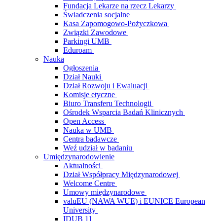
Fundacja Lekarze na rzecz Lekarzy
Świadczenia socjalne
Kasa Zapomogowo-Pożyczkowa
Związki Zawodowe
Parkingi UMB
Eduroam
Nauka
Ogłoszenia
Dział Nauki
Dział Rozwoju i Ewaluacji
Komisje etyczne
Biuro Transferu Technologii
Ośrodek Wsparcia Badań Klinicznych
Open Access
Nauka w UMB
Centra badawcze
Weź udział w badaniu
Umiędzynarodowienie
Aktualności
Dział Współpracy Międzynarodowej
Welcome Centre
Umowy międzynarodowe
valuEU (NAWA WUE) i EUNICE European
University
IDUB 11