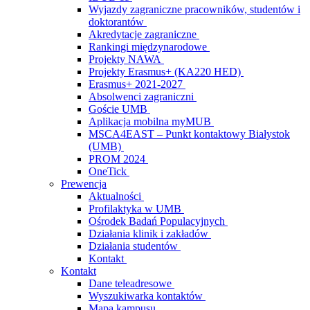
Wyjazdy zagraniczne pracowników, studentów i
doktorantów
Akredytacje zagraniczne
Rankingi międzynarodowe
Projekty NAWA
Projekty Erasmus+ (KA220 HED)
Erasmus+ 2021-2027
Absolwenci zagraniczni
Goście UMB
Aplikacja mobilna myMUB
MSCA4EAST – Punkt kontaktowy Białystok
(UMB)
PROM 2024
OneTick
Prewencja
Aktualności
Profilaktyka w UMB
Ośrodek Badań Populacyjnych
Działania klinik i zakładów
Działania studentów
Kontakt
Kontakt
Dane teleadresowe
Wyszukiwarka kontaktów
Mapa kampusu