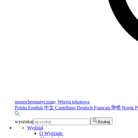
monochromatyczna
Wersja tekstowa
Polski
English
中文
Castellano
Deutsch
Français
हिन्दी
Norsk
Р
wyszukaj
Szukaj
Wydział
O Wydziale