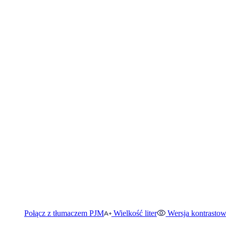
Połącz z tłumaczem PJM
Wielkość liter
Wersja kontrasto