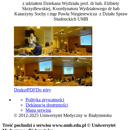
z udziałem Dziekana Wydziału prof. dr hab. Elżbiety
Skrzydlewskiej, Koordynatora Wydziałowego dr hab
Katarzyny Sochy i mgr Pawła Niegierewicza z Działu Spraw
Studenckich UMB
Drukuj
PDF
Do góry
Polityka prywatności
Deklaracja dostępności
Mapa serwisu
© 2012-2025 Uniwersytet Medyczny w Białymstoku
Treść pochodzi z serwisu www.umb.edu.pl © Uniwersytet