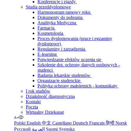
Konferencje i zjazdy
Studia przeddyplomowe
Harmonogram ramowy roku
Dokumenty do pobrania
Analityka Medyczna
Farmacja
Kosmetologia
Proces dyplomowania (prace i egzaminy
dyplomowe)
Regulaminy i zarządzenia
E-learning
Potwierdzanie efektów uczenia się
Szkolenie dot. ochrony danych osobowych -
studenci
Badania lekarskie studentów
Organizacje studenckie
Polityka ochrony małoletnich - komunikaty
I rok studiów
Działalność diagnostyczna
Kontakt
Poczta
Wirtualny Dziekanat
Polski
English
中文
Castellano
Deutsch
Français
हिन्दी
Norsk
Русский
العربية
Suomi
Svenska