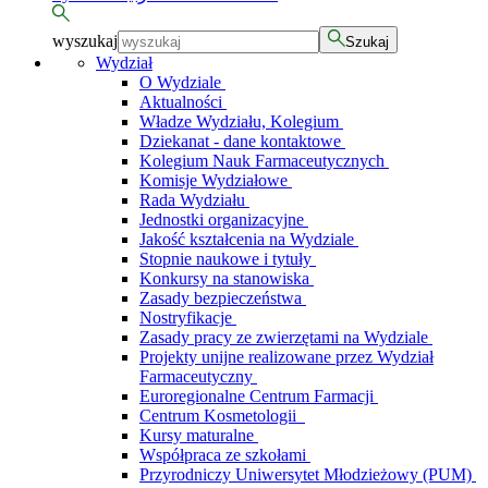
wyszukaj
Szukaj
Wydział
O Wydziale
Aktualności
Władze Wydziału, Kolegium
Dziekanat - dane kontaktowe
Kolegium Nauk Farmaceutycznych
Komisje Wydziałowe
Rada Wydziału
Jednostki organizacyjne
Jakość kształcenia na Wydziale
Stopnie naukowe i tytuły
Konkursy na stanowiska
Zasady bezpieczeństwa
Nostryfikacje
Zasady pracy ze zwierzętami na Wydziale
Projekty unijne realizowane przez Wydział
Farmaceutyczny
Euroregionalne Centrum Farmacji
Centrum Kosmetologii
Kursy maturalne
Współpraca ze szkołami
Przyrodniczy Uniwersytet Młodzieżowy (PUM)