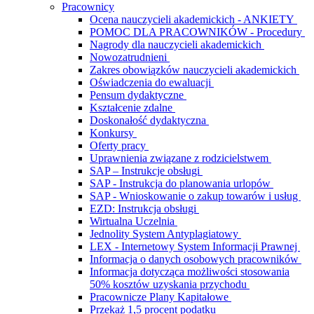
Pracownicy
Ocena nauczycieli akademickich - ANKIETY
POMOC DLA PRACOWNIKÓW - Procedury
Nagrody dla nauczycieli akademickich
Nowozatrudnieni
Zakres obowiązków nauczycieli akademickich
Oświadczenia do ewaluacji
Pensum dydaktyczne
Kształcenie zdalne
Doskonałość dydaktyczna
Konkursy
Oferty pracy
Uprawnienia związane z rodzicielstwem
SAP – Instrukcje obsługi
SAP - Instrukcja do planowania urlopów
SAP - Wnioskowanie o zakup towarów i usług
EZD: Instrukcja obsługi
Wirtualna Uczelnia
Jednolity System Antyplagiatowy
LEX - Internetowy System Informacji Prawnej
Informacja o danych osobowych pracowników
Informacja dotycząca możliwości stosowania
50% kosztów uzyskania przychodu
Pracownicze Plany Kapitałowe
Przekaż 1,5 procent podatku