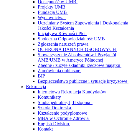
Dostępność w UMB
Projekty UMB
Fundacja UMB
Wydawnictwa
Uczelniany System Zapewnienia i Doskonalenia
Jakości Kształcenia
Inicjatywa Równości Płci
Społeczna Odpowiedzialność UMB
Zgłoszenia naruszeń prawa
OCHRONA DANYCH OSOBOWYCH
Stowarzyszenie Absolwentów i Przyjaciół
AMB/UMB w Ameryce Północnej
Zbędne / zużyte składniki rzeczowe majątku
Zamówienia publiczne
BIP
Bezpieczeństwo publiczne i sytuacje kryzysowe
Rekrutacja
Internetowa Rekrutacja Kandydatów
Komunikaty
Studia jednolite, I, II stopnia
Szkoła Doktorska
Kształcenie podyplomowe
MBA w Ochronie Zdrowia
English Division
Kontakt