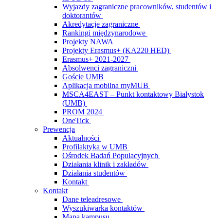
Wyjazdy zagraniczne pracowników, studentów i
doktorantów
Akredytacje zagraniczne
Rankingi międzynarodowe
Projekty NAWA
Projekty Erasmus+ (KA220 HED)
Erasmus+ 2021-2027
Absolwenci zagraniczni
Goście UMB
Aplikacja mobilna myMUB
MSCA4EAST – Punkt kontaktowy Białystok
(UMB)
PROM 2024
OneTick
Prewencja
Aktualności
Profilaktyka w UMB
Ośrodek Badań Populacyjnych
Działania klinik i zakładów
Działania studentów
Kontakt
Kontakt
Dane teleadresowe
Wyszukiwarka kontaktów
Mapa kampusu