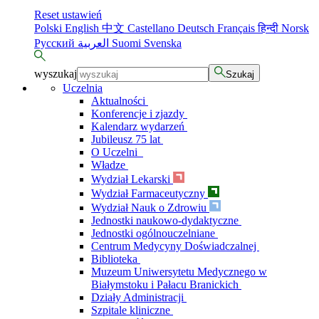
Reset ustawień
Polski
English
中文
Castellano
Deutsch
Français
हिन्दी
Norsk
Русский
العربية
Suomi
Svenska
wyszukaj
Szukaj
Uczelnia
Aktualności
Konferencje i zjazdy
Kalendarz wydarzeń
Jubileusz 75 lat
O Uczelni
Władze
Wydział Lekarski
Wydział Farmaceutyczny
Wydział Nauk o Zdrowiu
Jednostki naukowo-dydaktyczne
Jednostki ogólnouczelniane
Centrum Medycyny Doświadczalnej
Biblioteka
Muzeum Uniwersytetu Medycznego w
Białymstoku i Pałacu Branickich
Działy Administracji
Szpitale kliniczne