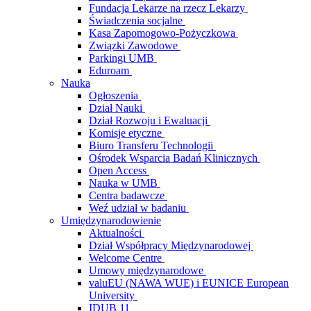
Fundacja Lekarze na rzecz Lekarzy
Świadczenia socjalne
Kasa Zapomogowo-Pożyczkowa
Związki Zawodowe
Parkingi UMB
Eduroam
Nauka
Ogłoszenia
Dział Nauki
Dział Rozwoju i Ewaluacji
Komisje etyczne
Biuro Transferu Technologii
Ośrodek Wsparcia Badań Klinicznych
Open Access
Nauka w UMB
Centra badawcze
Weź udział w badaniu
Umiędzynarodowienie
Aktualności
Dział Współpracy Międzynarodowej
Welcome Centre
Umowy międzynarodowe
valuEU (NAWA WUE) i EUNICE European
University
IDUB 11