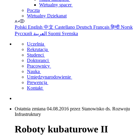
Wirtualny spacer
Poczta
Wirtualny Dziekanat
Polski
English
中文
Castellano
Deutsch
Français
हिन्दी
Norsk
Русский
العربية
Suomi
Svenska
Uczelnia
Rekrutacja
Studenci
Doktoranci
Pracownicy
Nauka
Umiędzynarodowienie
Prewencja
Kontakt
Ostatnia zmiana 04.08.2016 przez Stanowisko ds. Rozwoju
Infrastruktury
Roboty kubaturowe II