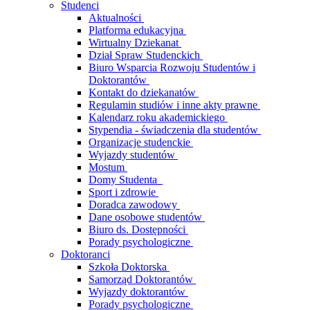
Studenci
Aktualności
Platforma edukacyjna
Wirtualny Dziekanat
Dział Spraw Studenckich
Biuro Wsparcia Rozwoju Studentów i
Doktorantów
Kontakt do dziekanatów
Regulamin studiów i inne akty prawne
Kalendarz roku akademickiego
Stypendia - świadczenia dla studentów
Organizacje studenckie
Wyjazdy studentów
Mostum
Domy Studenta
Sport i zdrowie
Doradca zawodowy
Dane osobowe studentów
Biuro ds. Dostępności
Porady psychologiczne
Doktoranci
Szkoła Doktorska
Samorząd Doktorantów
Wyjazdy doktorantów
Porady psychologiczne