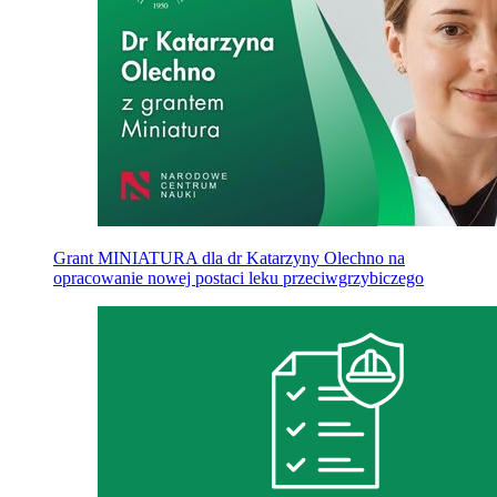
Grant MINIATURA dla dr Katarzyny Olechno na
opracowanie nowej postaci leku przeciwgrzybiczego