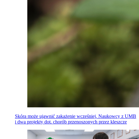
Skóra może ujawnić zakażenie wcześniej. Naukowcy z UMB
i dwa projekty dot. chorób przenoszonych przez kleszcze