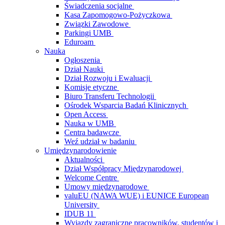
Świadczenia socjalne
Kasa Zapomogowo-Pożyczkowa
Związki Zawodowe
Parkingi UMB
Eduroam
Nauka
Ogłoszenia
Dział Nauki
Dział Rozwoju i Ewaluacji
Komisje etyczne
Biuro Transferu Technologii
Ośrodek Wsparcia Badań Klinicznych
Open Access
Nauka w UMB
Centra badawcze
Weź udział w badaniu
Umiędzynarodowienie
Aktualności
Dział Współpracy Międzynarodowej
Welcome Centre
Umowy międzynarodowe
valuEU (NAWA WUE) i EUNICE European
University
IDUB 11
Wyjazdy zagraniczne pracowników, studentów i