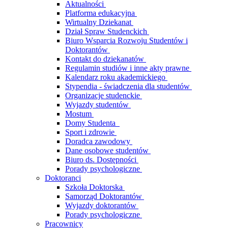
Aktualności
Platforma edukacyjna
Wirtualny Dziekanat
Dział Spraw Studenckich
Biuro Wsparcia Rozwoju Studentów i
Doktorantów
Kontakt do dziekanatów
Regulamin studiów i inne akty prawne
Kalendarz roku akademickiego
Stypendia - świadczenia dla studentów
Organizacje studenckie
Wyjazdy studentów
Mostum
Domy Studenta
Sport i zdrowie
Doradca zawodowy
Dane osobowe studentów
Biuro ds. Dostępności
Porady psychologiczne
Doktoranci
Szkoła Doktorska
Samorząd Doktorantów
Wyjazdy doktorantów
Porady psychologiczne
Pracownicy