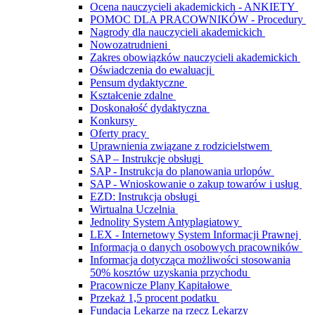
Ocena nauczycieli akademickich - ANKIETY
POMOC DLA PRACOWNIKÓW - Procedury
Nagrody dla nauczycieli akademickich
Nowozatrudnieni
Zakres obowiązków nauczycieli akademickich
Oświadczenia do ewaluacji
Pensum dydaktyczne
Kształcenie zdalne
Doskonałość dydaktyczna
Konkursy
Oferty pracy
Uprawnienia związane z rodzicielstwem
SAP – Instrukcje obsługi
SAP - Instrukcja do planowania urlopów
SAP - Wnioskowanie o zakup towarów i usług
EZD: Instrukcja obsługi
Wirtualna Uczelnia
Jednolity System Antyplagiatowy
LEX - Internetowy System Informacji Prawnej
Informacja o danych osobowych pracowników
Informacja dotycząca możliwości stosowania
50% kosztów uzyskania przychodu
Pracownicze Plany Kapitałowe
Przekaż 1,5 procent podatku
Fundacja Lekarze na rzecz Lekarzy