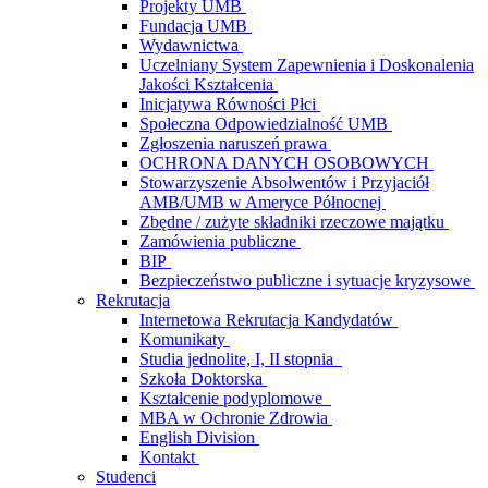
Projekty UMB
Fundacja UMB
Wydawnictwa
Uczelniany System Zapewnienia i Doskonalenia
Jakości Kształcenia
Inicjatywa Równości Płci
Społeczna Odpowiedzialność UMB
Zgłoszenia naruszeń prawa
OCHRONA DANYCH OSOBOWYCH
Stowarzyszenie Absolwentów i Przyjaciół
AMB/UMB w Ameryce Północnej
Zbędne / zużyte składniki rzeczowe majątku
Zamówienia publiczne
BIP
Bezpieczeństwo publiczne i sytuacje kryzysowe
Rekrutacja
Internetowa Rekrutacja Kandydatów
Komunikaty
Studia jednolite, I, II stopnia
Szkoła Doktorska
Kształcenie podyplomowe
MBA w Ochronie Zdrowia
English Division
Kontakt
Studenci