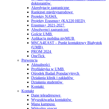
doktorantów
Akredytacje zagraniczne
Rankingi międzynarodowe
Projekty NAWA
Projekty Erasmus+ (KA220 HED)
Erasmus+ 2021-2027
Absolwenci zagraniczni
Goście UMB
Aplikacja mobilna myMUB
MSCA4EAST – Punkt kontaktowy Białystok
(UMB)
PROM 2024
OneTick
Prewencja
Aktualności
Profilaktyka w UMB
Ośrodek Badań Populacyjnych
Działania klinik i zakładów
Działania studentów
Kontakt
Kontakt
Dane teleadresowe
Wyszukiwarka kontaktów
Mapa kampusu
Wirtualny spacer