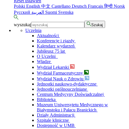
Reset ustawień
Polski
English
中文
Castellano
Deutsch
Français
हिन्दी
Norsk
Русский
العربية
Suomi
Svenska
wyszukaj
Szukaj
Uczelnia
Aktualności
Konferencje i zjazdy
Kalendarz wydarzeń
Jubileusz 75 lat
O Uczelni
Władze
Wydział Lekarski
Wydział Farmaceutyczny
Wydział Nauk o Zdrowiu
Jednostki naukowo-dydaktyczne
Jednostki ogólnouczelniane
Centrum Medycyny Doświadczalnej
Biblioteka
Muzeum Uniwersytetu Medycznego w
Białymstoku i Pałacu Branickich
Działy Administracji
Szpitale kliniczne
Dostępność w UMB