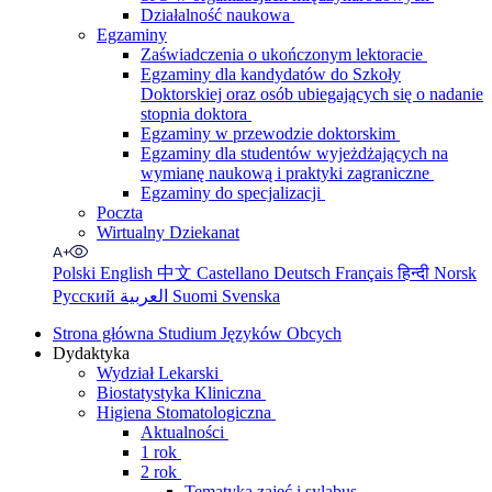
Działalność naukowa
Egzaminy
Zaświadczenia o ukończonym lektoracie
Egzaminy dla kandydatów do Szkoły
Doktorskiej oraz osób ubiegających się o nadanie
stopnia doktora
Egzaminy w przewodzie doktorskim
Egzaminy dla studentów wyjeżdżających na
wymianę naukową i praktyki zagraniczne
Egzaminy do specjalizacji
Poczta
Wirtualny Dziekanat
Polski
English
中文
Castellano
Deutsch
Français
हिन्दी
Norsk
Русский
العربية
Suomi
Svenska
Strona główna Studium Języków Obcych
Dydaktyka
Wydział Lekarski
Biostatystyka Kliniczna
Higiena Stomatologiczna
Aktualności
1 rok
2 rok
Tematyka zajęć i sylabus