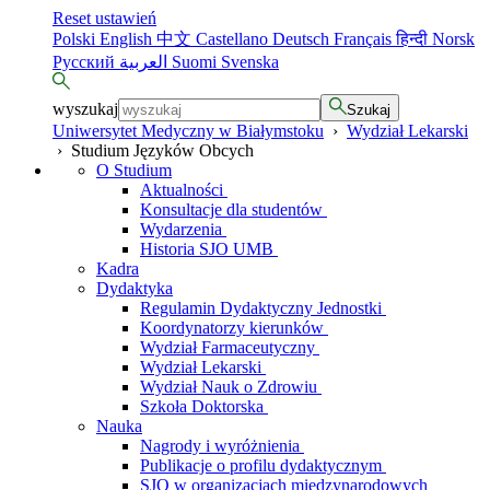
Reset ustawień
Polski
English
中文
Castellano
Deutsch
Français
हिन्दी
Norsk
Русский
العربية
Suomi
Svenska
wyszukaj
Szukaj
Uniwersytet Medyczny w Białymstoku
›
Wydział Lekarski
›
Studium Języków Obcych
O Studium
Aktualności
Konsultacje dla studentów
Wydarzenia
Historia SJO UMB
Kadra
Dydaktyka
Regulamin Dydaktyczny Jednostki
Koordynatorzy kierunków
Wydział Farmaceutyczny
Wydział Lekarski
Wydział Nauk o Zdrowiu
Szkoła Doktorska
Nauka
Nagrody i wyróżnienia
Publikacje o profilu dydaktycznym
SJO w organizacjach międzynarodowych