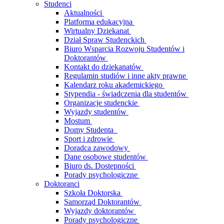
Studenci
Aktualności
Platforma edukacyjna
Wirtualny Dziekanat
Dział Spraw Studenckich
Biuro Wsparcia Rozwoju Studentów i
Doktorantów
Kontakt do dziekanatów
Regulamin studiów i inne akty prawne
Kalendarz roku akademickiego
Stypendia - świadczenia dla studentów
Organizacje studenckie
Wyjazdy studentów
Mostum
Domy Studenta
Sport i zdrowie
Doradca zawodowy
Dane osobowe studentów
Biuro ds. Dostępności
Porady psychologiczne
Doktoranci
Szkoła Doktorska
Samorząd Doktorantów
Wyjazdy doktorantów
Porady psychologiczne