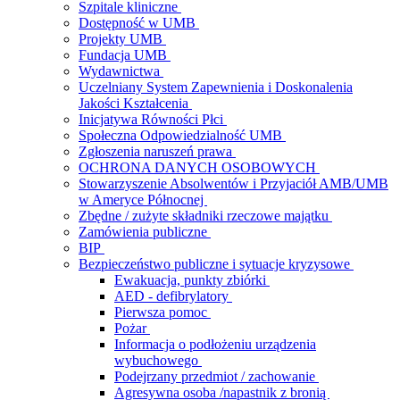
Szpitale kliniczne
Dostępność w UMB
Projekty UMB
Fundacja UMB
Wydawnictwa
Uczelniany System Zapewnienia i Doskonalenia
Jakości Kształcenia
Inicjatywa Równości Płci
Społeczna Odpowiedzialność UMB
Zgłoszenia naruszeń prawa
OCHRONA DANYCH OSOBOWYCH
Stowarzyszenie Absolwentów i Przyjaciół AMB/UMB
w Ameryce Północnej
Zbędne / zużyte składniki rzeczowe majątku
Zamówienia publiczne
BIP
Bezpieczeństwo publiczne i sytuacje kryzysowe
Ewakuacja, punkty zbiórki
AED - defibrylatory
Pierwsza pomoc
Pożar
Informacja o podłożeniu urządzenia
wybuchowego
Podejrzany przedmiot / zachowanie
Agresywna osoba /napastnik z bronią