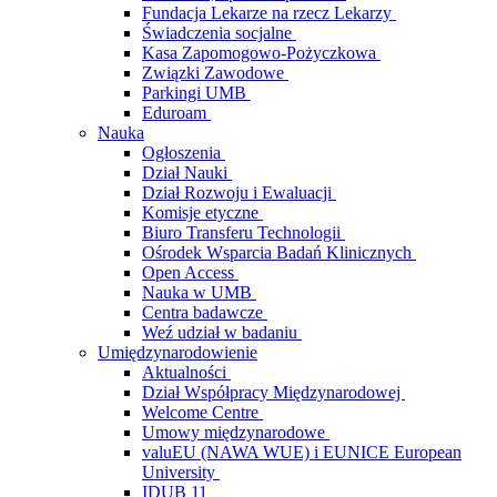
Fundacja Lekarze na rzecz Lekarzy
Świadczenia socjalne
Kasa Zapomogowo-Pożyczkowa
Związki Zawodowe
Parkingi UMB
Eduroam
Nauka
Ogłoszenia
Dział Nauki
Dział Rozwoju i Ewaluacji
Komisje etyczne
Biuro Transferu Technologii
Ośrodek Wsparcia Badań Klinicznych
Open Access
Nauka w UMB
Centra badawcze
Weź udział w badaniu
Umiędzynarodowienie
Aktualności
Dział Współpracy Międzynarodowej
Welcome Centre
Umowy międzynarodowe
valuEU (NAWA WUE) i EUNICE European
University
IDUB 11