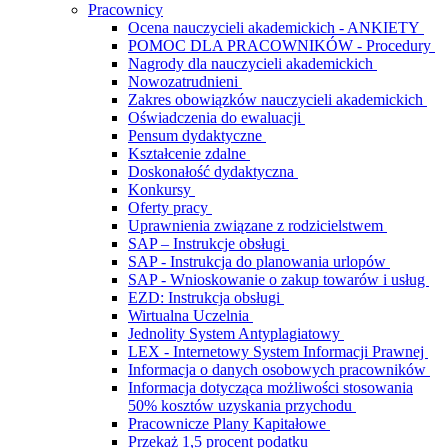
Pracownicy
Ocena nauczycieli akademickich - ANKIETY
POMOC DLA PRACOWNIKÓW - Procedury
Nagrody dla nauczycieli akademickich
Nowozatrudnieni
Zakres obowiązków nauczycieli akademickich
Oświadczenia do ewaluacji
Pensum dydaktyczne
Kształcenie zdalne
Doskonałość dydaktyczna
Konkursy
Oferty pracy
Uprawnienia związane z rodzicielstwem
SAP – Instrukcje obsługi
SAP - Instrukcja do planowania urlopów
SAP - Wnioskowanie o zakup towarów i usług
EZD: Instrukcja obsługi
Wirtualna Uczelnia
Jednolity System Antyplagiatowy
LEX - Internetowy System Informacji Prawnej
Informacja o danych osobowych pracowników
Informacja dotycząca możliwości stosowania
50% kosztów uzyskania przychodu
Pracownicze Plany Kapitałowe
Przekaż 1,5 procent podatku