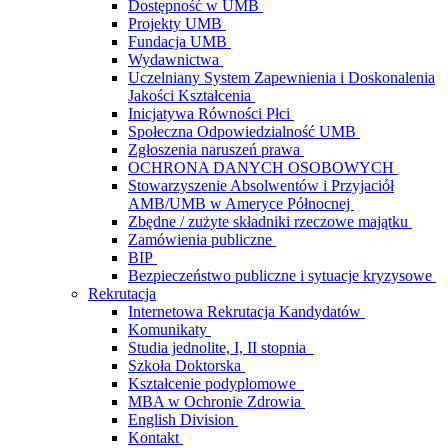
Dostępność w UMB
Projekty UMB
Fundacja UMB
Wydawnictwa
Uczelniany System Zapewnienia i Doskonalenia
Jakości Kształcenia
Inicjatywa Równości Płci
Społeczna Odpowiedzialność UMB
Zgłoszenia naruszeń prawa
OCHRONA DANYCH OSOBOWYCH
Stowarzyszenie Absolwentów i Przyjaciół
AMB/UMB w Ameryce Północnej
Zbędne / zużyte składniki rzeczowe majątku
Zamówienia publiczne
BIP
Bezpieczeństwo publiczne i sytuacje kryzysowe
Rekrutacja
Internetowa Rekrutacja Kandydatów
Komunikaty
Studia jednolite, I, II stopnia
Szkoła Doktorska
Kształcenie podyplomowe
MBA w Ochronie Zdrowia
English Division
Kontakt