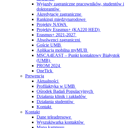
Wyjazdy zagraniczne pracowników, studentów i
doktorantów
Akredytacje zagraniczne
Rankingi międzynarodowe
Projekty NAWA
Projekty Erasmus+ (KA220 HED)
Erasmus+ 2021-2027
Absolwenci zagraniczni
Goście UMB
Aplikacja mobilna myMUB
MSCA4EAST – Punkt kontaktowy Białystok
(UMB)
PROM 2024
OneTick
Prewencja
Aktualności
Profilaktyka w UMB
Ośrodek Badań Populacyjnych
Działania klinik i zakładów
Działania studentów
Kontakt
Kontakt
Dane teleadresowe
Wyszukiwarka kontaktów
Mapa kampusu