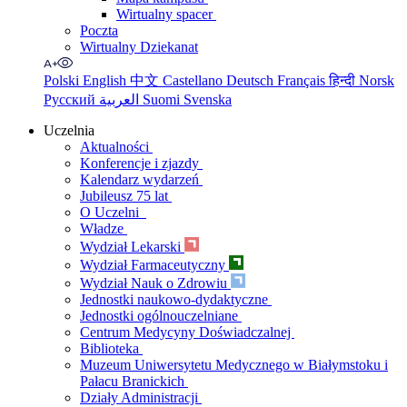
Wirtualny spacer
Poczta
Wirtualny Dziekanat
Polski
English
中文
Castellano
Deutsch
Français
हिन्दी
Norsk
Русский
العربية
Suomi
Svenska
Uczelnia
Aktualności
Konferencje i zjazdy
Kalendarz wydarzeń
Jubileusz 75 lat
O Uczelni
Władze
Wydział Lekarski
Wydział Farmaceutyczny
Wydział Nauk o Zdrowiu
Jednostki naukowo-dydaktyczne
Jednostki ogólnouczelniane
Centrum Medycyny Doświadczalnej
Biblioteka
Muzeum Uniwersytetu Medycznego w Białymstoku i
Pałacu Branickich
Działy Administracji