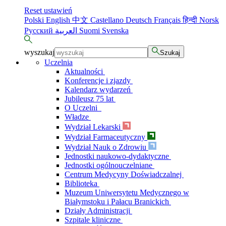
Reset ustawień
Polski
English
中文
Castellano
Deutsch
Français
हिन्दी
Norsk
Русский
العربية
Suomi
Svenska
wyszukaj
Szukaj
Uczelnia
Aktualności
Konferencje i zjazdy
Kalendarz wydarzeń
Jubileusz 75 lat
O Uczelni
Władze
Wydział Lekarski
Wydział Farmaceutyczny
Wydział Nauk o Zdrowiu
Jednostki naukowo-dydaktyczne
Jednostki ogólnouczelniane
Centrum Medycyny Doświadczalnej
Biblioteka
Muzeum Uniwersytetu Medycznego w
Białymstoku i Pałacu Branickich
Działy Administracji
Szpitale kliniczne