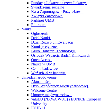
Fundacja Lekarze na rzecz Lekarzy
Świadczenia socjalne
Kasa Zapomogowo-Pożyczkowa
Związki Zawodowe
Parkingi UMB
Eduroam
Nauka
Ogłoszenia
Dział Nauki
Dział Rozwoju i Ewaluacji
Komisje etyczne
Biuro Transferu Technologii
Ośrodek Wsparcia Badań Klinicznych
Open Access
Nauka w UMB
Centra badawcze
Weź udział w badaniu
Umiędzynarodowienie
Aktualności
Dział Współpracy Międzynarodowej
Welcome Centre
Umowy międzynarodowe
valuEU (NAWA WUE) i EUNICE European
University
IDUB 11