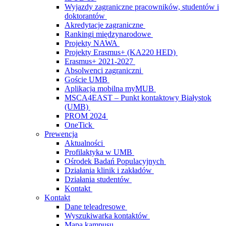
Wyjazdy zagraniczne pracowników, studentów i
doktorantów
Akredytacje zagraniczne
Rankingi międzynarodowe
Projekty NAWA
Projekty Erasmus+ (KA220 HED)
Erasmus+ 2021-2027
Absolwenci zagraniczni
Goście UMB
Aplikacja mobilna myMUB
MSCA4EAST – Punkt kontaktowy Białystok
(UMB)
PROM 2024
OneTick
Prewencja
Aktualności
Profilaktyka w UMB
Ośrodek Badań Populacyjnych
Działania klinik i zakładów
Działania studentów
Kontakt
Kontakt
Dane teleadresowe
Wyszukiwarka kontaktów
Mapa kampusu