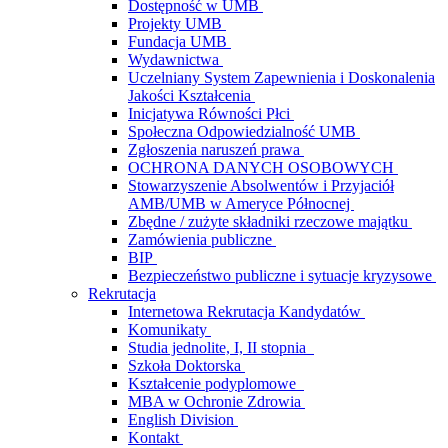
Dostępność w UMB
Projekty UMB
Fundacja UMB
Wydawnictwa
Uczelniany System Zapewnienia i Doskonalenia
Jakości Kształcenia
Inicjatywa Równości Płci
Społeczna Odpowiedzialność UMB
Zgłoszenia naruszeń prawa
OCHRONA DANYCH OSOBOWYCH
Stowarzyszenie Absolwentów i Przyjaciół
AMB/UMB w Ameryce Północnej
Zbędne / zużyte składniki rzeczowe majątku
Zamówienia publiczne
BIP
Bezpieczeństwo publiczne i sytuacje kryzysowe
Rekrutacja
Internetowa Rekrutacja Kandydatów
Komunikaty
Studia jednolite, I, II stopnia
Szkoła Doktorska
Kształcenie podyplomowe
MBA w Ochronie Zdrowia
English Division
Kontakt