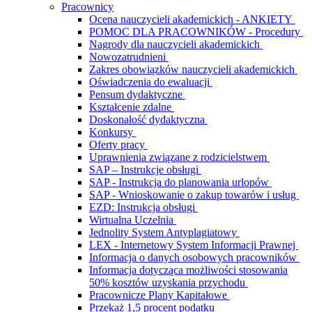
Pracownicy
Ocena nauczycieli akademickich - ANKIETY
POMOC DLA PRACOWNIKÓW - Procedury
Nagrody dla nauczycieli akademickich
Nowozatrudnieni
Zakres obowiązków nauczycieli akademickich
Oświadczenia do ewaluacji
Pensum dydaktyczne
Kształcenie zdalne
Doskonałość dydaktyczna
Konkursy
Oferty pracy
Uprawnienia związane z rodzicielstwem
SAP – Instrukcje obsługi
SAP - Instrukcja do planowania urlopów
SAP - Wnioskowanie o zakup towarów i usług
EZD: Instrukcja obsługi
Wirtualna Uczelnia
Jednolity System Antyplagiatowy
LEX - Internetowy System Informacji Prawnej
Informacja o danych osobowych pracowników
Informacja dotycząca możliwości stosowania
50% kosztów uzyskania przychodu
Pracownicze Plany Kapitałowe
Przekaż 1,5 procent podatku