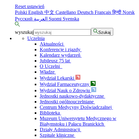
Reset ustawień
Polski
English
中文
Castellano
Deutsch
Français
हिन्दी
Norsk
Русский
العربية
Suomi
Svenska
wyszukaj
Szukaj
Uczelnia
Aktualności
Konferencje i zjazdy
Kalendarz wydarzeń
Jubileusz 75 lat
O Uczelni
Władze
Wydział Lekarski
Wydział Farmaceutyczny
Wydział Nauk o Zdrowiu
Jednostki naukowo-dydaktyczne
Jednostki ogólnouczelniane
Centrum Medycyny Doświadczalnej
Biblioteka
Muzeum Uniwersytetu Medycznego w
Białymstoku i Pałacu Branickich
Działy Administracji
Szpitale kliniczne