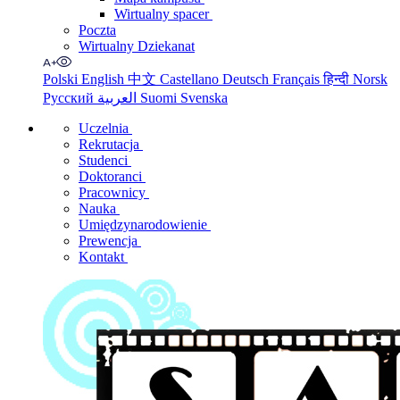
Wirtualny spacer
Poczta
Wirtualny Dziekanat
Polski
English
中文
Castellano
Deutsch
Français
हिन्दी
Norsk
Русский
العربية
Suomi
Svenska
Uczelnia
Rekrutacja
Studenci
Doktoranci
Pracownicy
Nauka
Umiędzynarodowienie
Prewencja
Kontakt