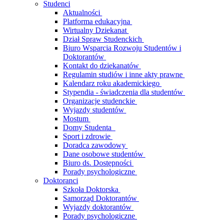
Studenci
Aktualności
Platforma edukacyjna
Wirtualny Dziekanat
Dział Spraw Studenckich
Biuro Wsparcia Rozwoju Studentów i
Doktorantów
Kontakt do dziekanatów
Regulamin studiów i inne akty prawne
Kalendarz roku akademickiego
Stypendia - świadczenia dla studentów
Organizacje studenckie
Wyjazdy studentów
Mostum
Domy Studenta
Sport i zdrowie
Doradca zawodowy
Dane osobowe studentów
Biuro ds. Dostępności
Porady psychologiczne
Doktoranci
Szkoła Doktorska
Samorząd Doktorantów
Wyjazdy doktorantów
Porady psychologiczne