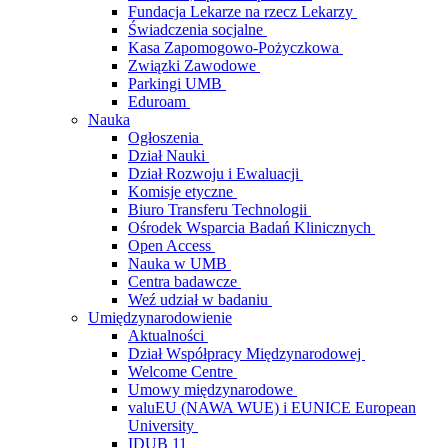
Fundacja Lekarze na rzecz Lekarzy
Świadczenia socjalne
Kasa Zapomogowo-Pożyczkowa
Związki Zawodowe
Parkingi UMB
Eduroam
Nauka
Ogłoszenia
Dział Nauki
Dział Rozwoju i Ewaluacji
Komisje etyczne
Biuro Transferu Technologii
Ośrodek Wsparcia Badań Klinicznych
Open Access
Nauka w UMB
Centra badawcze
Weź udział w badaniu
Umiędzynarodowienie
Aktualności
Dział Współpracy Międzynarodowej
Welcome Centre
Umowy międzynarodowe
valuEU (NAWA WUE) i EUNICE European
University
IDUB 11