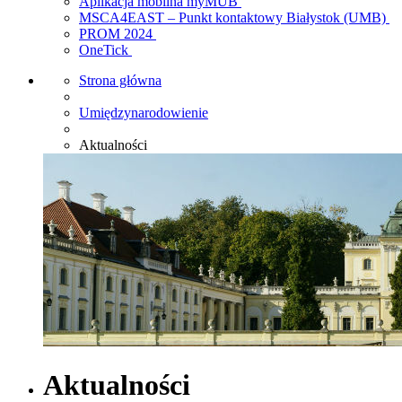
Aplikacja mobilna myMUB
MSCA4EAST – Punkt kontaktowy Białystok (UMB)
PROM 2024
OneTick
Strona główna
Umiędzynarodowienie
Aktualności
Aktualności