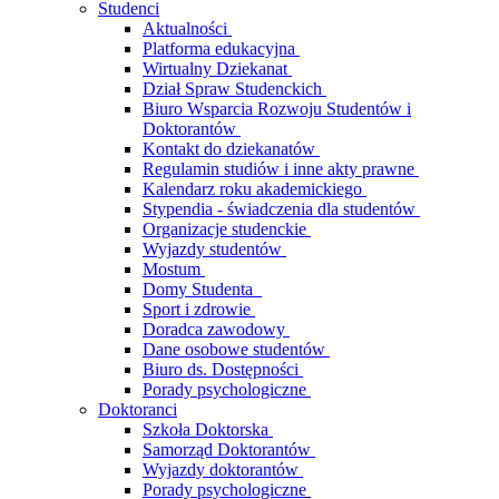
Studenci
Aktualności
Platforma edukacyjna
Wirtualny Dziekanat
Dział Spraw Studenckich
Biuro Wsparcia Rozwoju Studentów i
Doktorantów
Kontakt do dziekanatów
Regulamin studiów i inne akty prawne
Kalendarz roku akademickiego
Stypendia - świadczenia dla studentów
Organizacje studenckie
Wyjazdy studentów
Mostum
Domy Studenta
Sport i zdrowie
Doradca zawodowy
Dane osobowe studentów
Biuro ds. Dostępności
Porady psychologiczne
Doktoranci
Szkoła Doktorska
Samorząd Doktorantów
Wyjazdy doktorantów
Porady psychologiczne