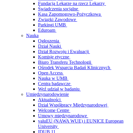
Fundacja Lekarze na rzecz Lekarzy
Świadczenia socjalne
Kasa Zapomogowo-Pożyczkowa
Związki Zawodowe
Parkingi UMB
Eduroam
Nauka
Ogłoszenia
Dział Nauki
Dział Rozwoju i Ewaluacji
Komisje etyczne
Biuro Transferu Technologii
Ośrodek Wsparcia Badań Klinicznych
Open Access
Nauka w UMB
Centra badawcze
Weź udział w badaniu
Umiędzynarodowienie
Aktualności
Dział Współpracy Międzynarodowej
Welcome Centre
Umowy międzynarodowe
valuEU (NAWA WUE) i EUNICE European
University
IDUB 11