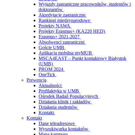
Wyjazdy zagraniczne pracowników, studentów i
doktorantów
Akredytacje zagraniczne
Rankingi międzynarodowe
Projekty NAWA
Projekty Erasmus+ (KA220 HED)
Erasmus+ 2021-2027
Absolwenci zagraniczni
Goście UMB
Aplikacja mobilna myMUB
MSCA4EAST – Punkt kontaktowy Białystok
(UMB)
PROM 2024
OneTick
Prewencja
Aktualności
Profilaktyka w UMB
Ośrodek Badań Populacyjnych
Działania klinik i zakładów
Działania studentów
Kontakt
Kontakt
Dane teleadresowe
Wyszukiwarka kontaktów
Mapa kampusu