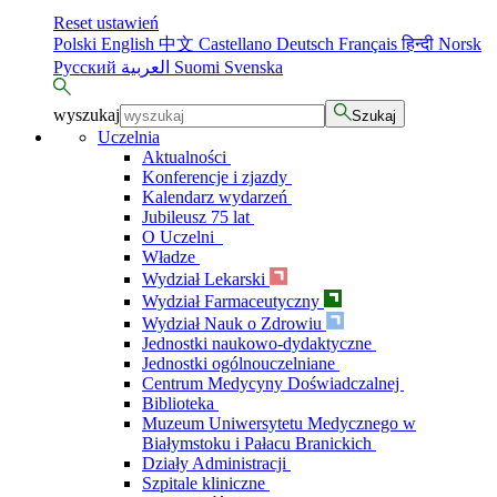
Reset ustawień
Polski
English
中文
Castellano
Deutsch
Français
हिन्दी
Norsk
Русский
العربية
Suomi
Svenska
wyszukaj
Szukaj
Uczelnia
Aktualności
Konferencje i zjazdy
Kalendarz wydarzeń
Jubileusz 75 lat
O Uczelni
Władze
Wydział Lekarski
Wydział Farmaceutyczny
Wydział Nauk o Zdrowiu
Jednostki naukowo-dydaktyczne
Jednostki ogólnouczelniane
Centrum Medycyny Doświadczalnej
Biblioteka
Muzeum Uniwersytetu Medycznego w
Białymstoku i Pałacu Branickich
Działy Administracji
Szpitale kliniczne