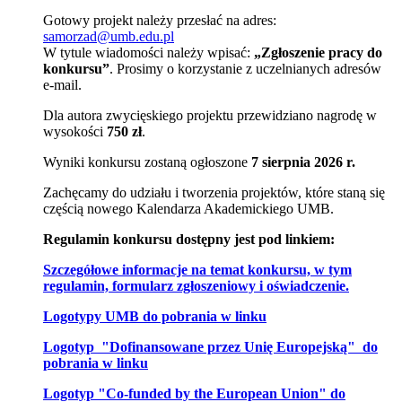
Gotowy projekt należy przesłać na adres:
samorzad@umb.edu.pl
W tytule wiadomości należy wpisać:
„Zgłoszenie pracy do
konkursu”
. Prosimy o korzystanie z uczelnianych adresów
e-mail.
Dla autora zwycięskiego projektu przewidziano nagrodę w
wysokości
750 zł
.
Wyniki konkursu zostaną ogłoszone
7 sierpnia 2026 r.
Zachęcamy do udziału i tworzenia projektów, które staną się
częścią nowego Kalendarza Akademickiego UMB.
Regulamin konkursu dostępny jest pod linkiem:
Szczegółowe informacje na temat konkursu, w tym
regulamin, formularz zgłoszeniowy i oświadczenie.
Logotypy UMB do pobrania w linku
Logotyp "Dofinansowane przez Unię Europejską" do
pobrania w linku
Logotyp "Co-funded by the European Union" do