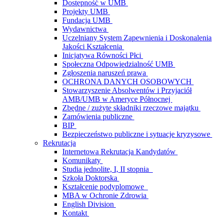
Dostępność w UMB
Projekty UMB
Fundacja UMB
Wydawnictwa
Uczelniany System Zapewnienia i Doskonalenia
Jakości Kształcenia
Inicjatywa Równości Płci
Społeczna Odpowiedzialność UMB
Zgłoszenia naruszeń prawa
OCHRONA DANYCH OSOBOWYCH
Stowarzyszenie Absolwentów i Przyjaciół
AMB/UMB w Ameryce Północnej
Zbędne / zużyte składniki rzeczowe majątku
Zamówienia publiczne
BIP
Bezpieczeństwo publiczne i sytuacje kryzysowe
Rekrutacja
Internetowa Rekrutacja Kandydatów
Komunikaty
Studia jednolite, I, II stopnia
Szkoła Doktorska
Kształcenie podyplomowe
MBA w Ochronie Zdrowia
English Division
Kontakt