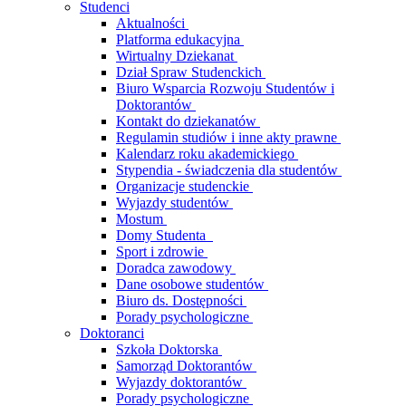
Studenci
Aktualności
Platforma edukacyjna
Wirtualny Dziekanat
Dział Spraw Studenckich
Biuro Wsparcia Rozwoju Studentów i
Doktorantów
Kontakt do dziekanatów
Regulamin studiów i inne akty prawne
Kalendarz roku akademickiego
Stypendia - świadczenia dla studentów
Organizacje studenckie
Wyjazdy studentów
Mostum
Domy Studenta
Sport i zdrowie
Doradca zawodowy
Dane osobowe studentów
Biuro ds. Dostępności
Porady psychologiczne
Doktoranci
Szkoła Doktorska
Samorząd Doktorantów
Wyjazdy doktorantów
Porady psychologiczne