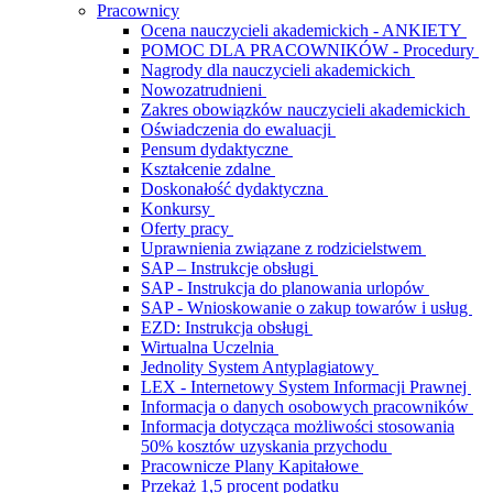
Pracownicy
Ocena nauczycieli akademickich - ANKIETY
POMOC DLA PRACOWNIKÓW - Procedury
Nagrody dla nauczycieli akademickich
Nowozatrudnieni
Zakres obowiązków nauczycieli akademickich
Oświadczenia do ewaluacji
Pensum dydaktyczne
Kształcenie zdalne
Doskonałość dydaktyczna
Konkursy
Oferty pracy
Uprawnienia związane z rodzicielstwem
SAP – Instrukcje obsługi
SAP - Instrukcja do planowania urlopów
SAP - Wnioskowanie o zakup towarów i usług
EZD: Instrukcja obsługi
Wirtualna Uczelnia
Jednolity System Antyplagiatowy
LEX - Internetowy System Informacji Prawnej
Informacja o danych osobowych pracowników
Informacja dotycząca możliwości stosowania
50% kosztów uzyskania przychodu
Pracownicze Plany Kapitałowe
Przekaż 1,5 procent podatku