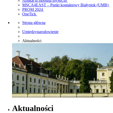
Aplikacja mobilna myMUB
MSCA4EAST – Punkt kontaktowy Białystok (UMB)
PROM 2024
OneTick
Strona główna
Umiędzynarodowienie
Aktualności
Aktualności