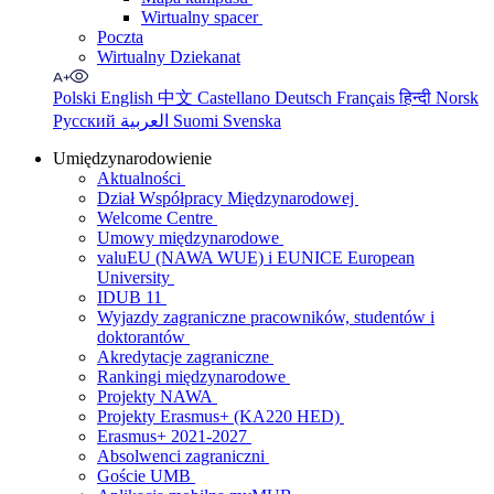
Wirtualny spacer
Poczta
Wirtualny Dziekanat
Polski
English
中文
Castellano
Deutsch
Français
हिन्दी
Norsk
Русский
العربية
Suomi
Svenska
Umiędzynarodowienie
Aktualności
Dział Współpracy Międzynarodowej
Welcome Centre
Umowy międzynarodowe
valuEU (NAWA WUE) i EUNICE European
University
IDUB 11
Wyjazdy zagraniczne pracowników, studentów i
doktorantów
Akredytacje zagraniczne
Rankingi międzynarodowe
Projekty NAWA
Projekty Erasmus+ (KA220 HED)
Erasmus+ 2021-2027
Absolwenci zagraniczni
Goście UMB