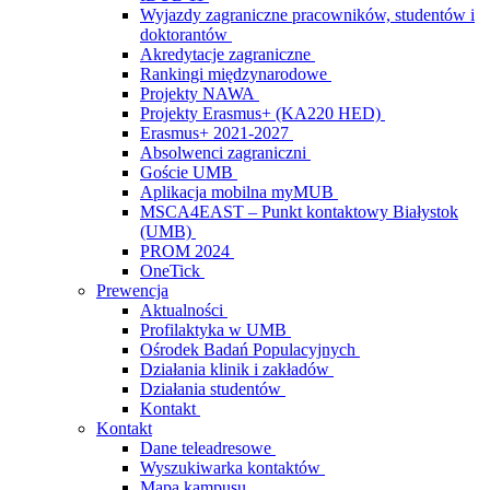
Wyjazdy zagraniczne pracowników, studentów i
doktorantów
Akredytacje zagraniczne
Rankingi międzynarodowe
Projekty NAWA
Projekty Erasmus+ (KA220 HED)
Erasmus+ 2021-2027
Absolwenci zagraniczni
Goście UMB
Aplikacja mobilna myMUB
MSCA4EAST – Punkt kontaktowy Białystok
(UMB)
PROM 2024
OneTick
Prewencja
Aktualności
Profilaktyka w UMB
Ośrodek Badań Populacyjnych
Działania klinik i zakładów
Działania studentów
Kontakt
Kontakt
Dane teleadresowe
Wyszukiwarka kontaktów
Mapa kampusu