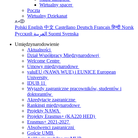
Wirtualny spacer
Poczta
Wirtualny Dziekanat
Polski
English
中文
Castellano
Deutsch
Français
हिन्दी
Norsk
Русский
العربية
Suomi
Svenska
Umiędzynarodowienie
Aktualności
Dział Współpracy Międzynarodowej
Welcome Centre
Umowy międzynarodowe
valuEU (NAWA WUE) i EUNICE European
University
IDUB 11
Wyjazdy zagraniczne pracowników, studentów i
doktorantów
Akredytacje zagraniczne
Rankingi międzynarodowe
Projekty NAWA
Projekty Erasmus+ (KA220 HED)
Erasmus+ 2021-2027
Absolwenci zagraniczni
Goście UMB