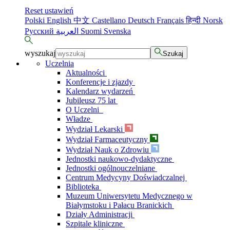
Reset ustawień
Polski
English
中文
Castellano
Deutsch
Français
हिन्दी
Norsk
Русский
العربية
Suomi
Svenska
wyszukaj
Szukaj
Uczelnia
Aktualności
Konferencje i zjazdy
Kalendarz wydarzeń
Jubileusz 75 lat
O Uczelni
Władze
Wydział Lekarski
Wydział Farmaceutyczny
Wydział Nauk o Zdrowiu
Jednostki naukowo-dydaktyczne
Jednostki ogólnouczelniane
Centrum Medycyny Doświadczalnej
Biblioteka
Muzeum Uniwersytetu Medycznego w
Białymstoku i Pałacu Branickich
Działy Administracji
Szpitale kliniczne