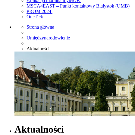
Aplikacja mobilna myMUB
MSCA4EAST – Punkt kontaktowy Białystok (UMB)
PROM 2024
OneTick
Strona główna
Umiędzynarodowienie
Aktualności
Aktualności