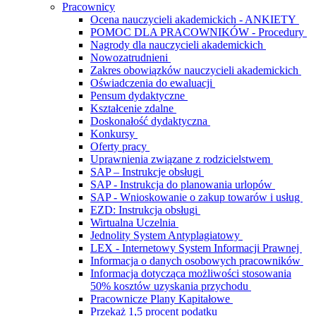
Pracownicy
Ocena nauczycieli akademickich - ANKIETY
POMOC DLA PRACOWNIKÓW - Procedury
Nagrody dla nauczycieli akademickich
Nowozatrudnieni
Zakres obowiązków nauczycieli akademickich
Oświadczenia do ewaluacji
Pensum dydaktyczne
Kształcenie zdalne
Doskonałość dydaktyczna
Konkursy
Oferty pracy
Uprawnienia związane z rodzicielstwem
SAP – Instrukcje obsługi
SAP - Instrukcja do planowania urlopów
SAP - Wnioskowanie o zakup towarów i usług
EZD: Instrukcja obsługi
Wirtualna Uczelnia
Jednolity System Antyplagiatowy
LEX - Internetowy System Informacji Prawnej
Informacja o danych osobowych pracowników
Informacja dotycząca możliwości stosowania
50% kosztów uzyskania przychodu
Pracownicze Plany Kapitałowe
Przekaż 1,5 procent podatku