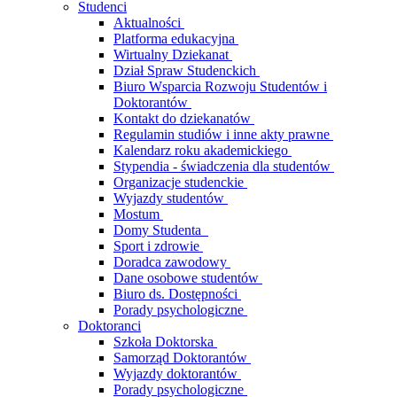
Studenci
Aktualności
Platforma edukacyjna
Wirtualny Dziekanat
Dział Spraw Studenckich
Biuro Wsparcia Rozwoju Studentów i
Doktorantów
Kontakt do dziekanatów
Regulamin studiów i inne akty prawne
Kalendarz roku akademickiego
Stypendia - świadczenia dla studentów
Organizacje studenckie
Wyjazdy studentów
Mostum
Domy Studenta
Sport i zdrowie
Doradca zawodowy
Dane osobowe studentów
Biuro ds. Dostępności
Porady psychologiczne
Doktoranci
Szkoła Doktorska
Samorząd Doktorantów
Wyjazdy doktorantów
Porady psychologiczne