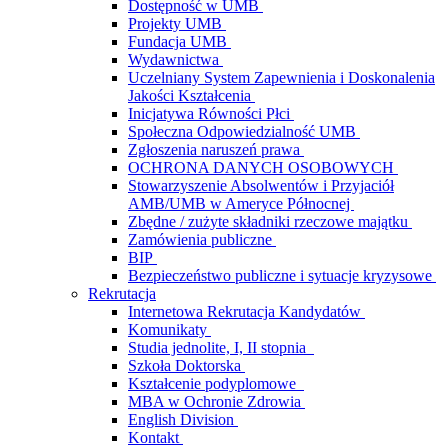
Dostępność w UMB
Projekty UMB
Fundacja UMB
Wydawnictwa
Uczelniany System Zapewnienia i Doskonalenia
Jakości Kształcenia
Inicjatywa Równości Płci
Społeczna Odpowiedzialność UMB
Zgłoszenia naruszeń prawa
OCHRONA DANYCH OSOBOWYCH
Stowarzyszenie Absolwentów i Przyjaciół
AMB/UMB w Ameryce Północnej
Zbędne / zużyte składniki rzeczowe majątku
Zamówienia publiczne
BIP
Bezpieczeństwo publiczne i sytuacje kryzysowe
Rekrutacja
Internetowa Rekrutacja Kandydatów
Komunikaty
Studia jednolite, I, II stopnia
Szkoła Doktorska
Kształcenie podyplomowe
MBA w Ochronie Zdrowia
English Division
Kontakt