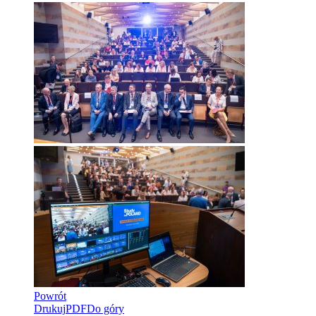
Powrót
Drukuj
PDF
Do góry