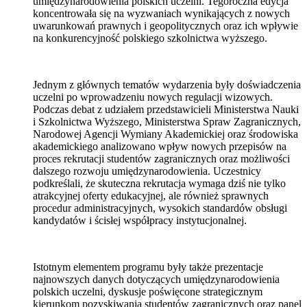
umiędzynarodowienia polskich uczelni. Tegoroczna edycja
koncentrowała się na wyzwaniach wynikających z nowych
uwarunkowań prawnych i geopolitycznych oraz ich wpływie
na konkurencyjność polskiego szkolnictwa wyższego.
Jednym z głównych tematów wydarzenia były doświadczenia
uczelni po wprowadzeniu nowych regulacji wizowych.
Podczas debat z udziałem przedstawicieli Ministerstwa Nauki
i Szkolnictwa Wyższego, Ministerstwa Spraw Zagranicznych,
Narodowej Agencji Wymiany Akademickiej oraz środowiska
akademickiego analizowano wpływ nowych przepisów na
proces rekrutacji studentów zagranicznych oraz możliwości
dalszego rozwoju umiędzynarodowienia. Uczestnicy
podkreślali, że skuteczna rekrutacja wymaga dziś nie tylko
atrakcyjnej oferty edukacyjnej, ale również sprawnych
procedur administracyjnych, wysokich standardów obsługi
kandydatów i ścisłej współpracy instytucjonalnej.
Istotnym elementem programu były także prezentacje
najnowszych danych dotyczących umiędzynarodowienia
polskich uczelni, dyskusje poświęcone strategicznym
kierunkom pozyskiwania studentów zagranicznych oraz panel