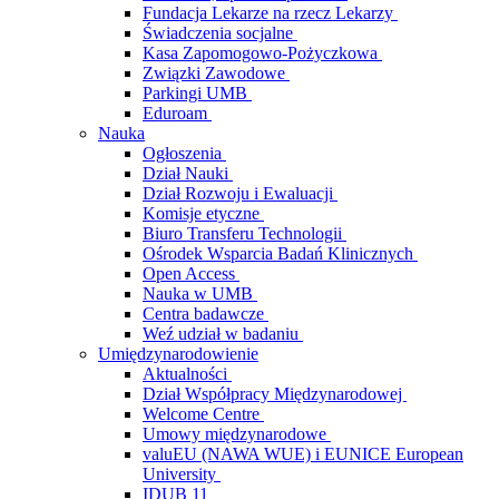
Fundacja Lekarze na rzecz Lekarzy
Świadczenia socjalne
Kasa Zapomogowo-Pożyczkowa
Związki Zawodowe
Parkingi UMB
Eduroam
Nauka
Ogłoszenia
Dział Nauki
Dział Rozwoju i Ewaluacji
Komisje etyczne
Biuro Transferu Technologii
Ośrodek Wsparcia Badań Klinicznych
Open Access
Nauka w UMB
Centra badawcze
Weź udział w badaniu
Umiędzynarodowienie
Aktualności
Dział Współpracy Międzynarodowej
Welcome Centre
Umowy międzynarodowe
valuEU (NAWA WUE) i EUNICE European
University
IDUB 11