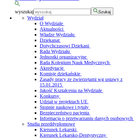
wyszukaj
Szukaj
Wydział
O Wydziale
Aktualności
Władze Wydziału
Dziekanat
Dotychczasowi Dziekani
Rada Wydziału
Jednostki organizacyjne
Rada Kolegium Nauk Medycznych
Akredytacje
Komisje dziekańskie
Zasady pracy ze zwierzętami wg ustawy z
15.01.2015
Jakość Kształcenia na Wydziale
Konkursy
Udział w projektach UE
Stopnie naukowe i tytuły
Bezpieczeństwo pacjenta
Informacja o przetwarzaniu danych osobowych
Studia przeddyplomowe
Kierunek Lekarski
Kierunek Lekarsko-Dentystyczny