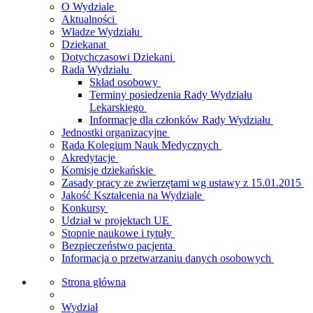
O Wydziale
Aktualności
Władze Wydziału
Dziekanat
Dotychczasowi Dziekani
Rada Wydziału
Skład osobowy
Terminy posiedzenia Rady Wydziału
Lekarskiego
Informacje dla członków Rady Wydziału
Jednostki organizacyjne
Rada Kolegium Nauk Medycznych
Akredytacje
Komisje dziekańskie
Zasady pracy ze zwierzętami wg ustawy z 15.01.2015
Jakość Kształcenia na Wydziale
Konkursy
Udział w projektach UE
Stopnie naukowe i tytuły
Bezpieczeństwo pacjenta
Informacja o przetwarzaniu danych osobowych
Strona główna
Wydział