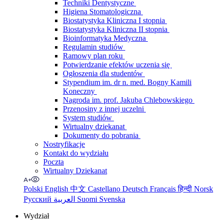
Techniki Dentystyczne
Higiena Stomatologiczna
Biostatystyka Kliniczna I stopnia
Biostatystyka Kliniczna II stopnia
Bioinformatyka Medyczna
Regulamin studiów
Ramowy plan roku
Potwierdzanie efektów uczenia się
Ogłoszenia dla studentów
Stypendium im. dr n. med. Bogny Kamili
Koneczny
Nagroda im. prof. Jakuba Chlebowskiego
Przenosiny z innej uczelni
System studiów
Wirtualny dziekanat
Dokumenty do pobrania
Nostryfikacje
Kontakt do wydziału
Poczta
Wirtualny Dziekanat
Polski
English
中文
Castellano
Deutsch
Français
हिन्दी
Norsk
Русский
العربية
Suomi
Svenska
Wydział