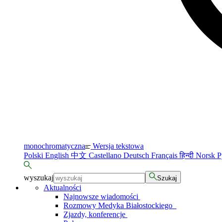
monochromatyczna
Wersja tekstowa
Polski
English
中文
Castellano
Deutsch
Français
हिन्दी
Norsk
Р
wyszukaj
Szukaj
Aktualności
Najnowsze wiadomości
Rozmowy Medyka Białostockiego
Zjazdy, konferencje