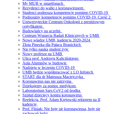
My MUB w smartfonach
Rezydenci do walki z koronawirusem
Studenci podnoszą kompetencje pomimo COVID-19
Podnosimy kompetencje pomimo COVID-19. Część 2
Uniwersyteckie Centrum Onkologii z prestiżowym
certyfikatem
Budowlańcy na uczelni
Centrum Wsparcia Badań Klinicznych w UMB
Nowe władze UMB, kadencja 2020-2024
Złota Pinezka dla Pałacu Branickich
Nie tylko nauką student żyje
Nowy profesor na UMB
Ulica prof. Andrzeja Kalicińskiego
Aula Alumnów w budowie
Nadzieja w leczeniu COVID-19
UMB będzie współpracować z LO Infotech
START dla dr Mateusza Maciejczyka
Koronawirus nas nie zatrzyma
Dziękujemy za pomoc medykom
Laboratorium Sars-CoV2 od środka
Szpital dziecięcy kontra koronawirus
Reelekcja. Prof. Adam Krętowski rektorem na II
kadencję
Prof. Flisiak: Nie boję się koronawirusa, boję się
zachowań ludzi