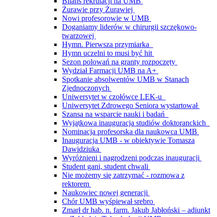
Bilans rekrutacji na UMB
Żurawie przy Żurawiej
Nowi profesorowie w UMB
Doganiamy liderów w chirurgii szczękowo-
twarzowej
Hymn. Pierwsza przymiarka
Hymn uczelni to musi być hit
Sezon polowań na granty rozpoczęty
Wydział Farmacji UMB na A+
Spotkanie absolwentów UMB w Stanach
Zjednoczonych
Uniwersytet w czołówce LEK-u
Uniwersytet Zdrowego Seniora wystartował
Szansa na wsparcie nauki i badań
Wyjątkowa inauguracja studiów doktoranckich
Nominacja profesorska dla naukowca UMB
Inauguracja UMB - w obiektywie Tomasza
Dawidziuka
Wyróżnieni i nagrodzeni podczas inauguracji
Student gani, student chwali
Nie możemy się zatrzymać - rozmowa z
rektorem
Naukowiec nowej generacji
Chór UMB wyśpiewał srebro
Zmarł dr hab. n. farm. Jakub Jabłoński – adiunkt