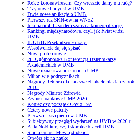
Rok z koronawirusem. Czy wreszcie damy mu radę?
Trzy nowe budynki w UMB
Dwie nowe aplikacje o UMB
Pierwszy raz SKN-ów na WNoZ
Inkubator 4.0 - siedem szans na komercjalizację
Rankingi międzynarodowe, czyli jak świat widzi
UMB
IDUB11. Przebudzenie mocy
Absolwencie daj się spisać
Nowi profesorowie
28. Ogólnopolska Konferencja Dziennikarzy
Akademickich w UMB
Nowe oznakowanie campusu UMB
Milion w e-podręcznikach
Nagrody Rektora dla nauczycieli akademickich za rok
2019
Nagrody Ministra Zdrowia
Awanse naukowe UMB 2020
Koniec czy początek Covid-19?
Cztery nowe patenty
Pierwsze szczepienia w UMB
Subiektywny przegląd wydarzeń na UMB w 2020 r
Aula Nobilium, czyli skarbiec historii UMB
Studia online. Mówią studenci
Otwórz się na naukę