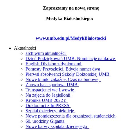
Zapraszamy na nową stronę
Medyka Białostockiego:
www.umb.edu.pl/MedykBialostocki
Aktualności
archiwum aktualności
Dzień Podziękowań UMB. Nominacje naukowe
English Division z dyplomami
Pomosty Przyszłości. Edycja numer dwa
Pierwsi absolwenci Szkoły Doktorskiej UMB
Nowe kliniki zakaźne. Czas na budowę
Znowu hala sportowa UMB
Transpacjenci we Lwowie
Na zajęcia do Jagiellonii
Kronika UMB 2022 r.
Doktoranci z ImPRESS
Szpital dziecięcy pięknieje
Nowe pomieszczenia dla organizacji studenckich
60. urodziny Giganta
Nowe barwy szpitala dziecięcego