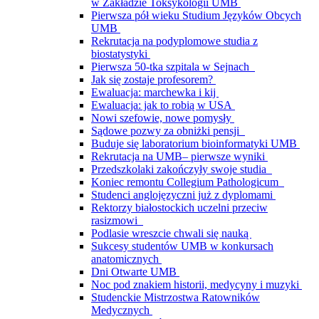
w Zakładzie Toksykologii UMB
Pierwsza pół wieku Studium Języków Obcych
UMB
Rekrutacja na podyplomowe studia z
biostatystyki
Pierwsza 50-tka szpitala w Sejnach
Jak się zostaje profesorem?
Ewaluacja: marchewka i kij
Ewaluacja: jak to robią w USA
Nowi szefowie, nowe pomysły
Sądowe pozwy za obniżki pensji
Buduje się laboratorium bioinformatyki UMB
Rekrutacja na UMB– pierwsze wyniki
Przedszkolaki zakończyły swoje studia
Koniec remontu Collegium Pathologicum
Studenci anglojęzyczni już z dyplomami
Rektorzy białostockich uczelni przeciw
rasizmowi
Podlasie wreszcie chwali się nauką
Sukcesy studentów UMB w konkursach
anatomicznych
Dni Otwarte UMB
Noc pod znakiem historii, medycyny i muzyki
Studenckie Mistrzostwa Ratowników
Medycznych