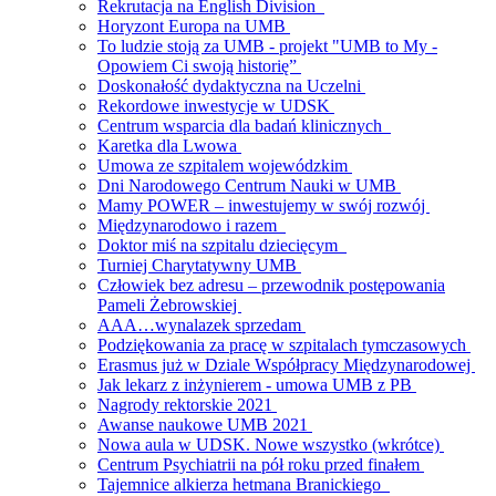
Rekrutacja na English Division
Horyzont Europa na UMB
To ludzie stoją za UMB - projekt "UMB to My -
Opowiem Ci swoją historię”
Doskonałość dydaktyczna na Uczelni
Rekordowe inwestycje w UDSK
Centrum wsparcia dla badań klinicznych
Karetka dla Lwowa
Umowa ze szpitalem wojewódzkim
Dni Narodowego Centrum Nauki w UMB
Mamy POWER – inwestujemy w swój rozwój
Międzynarodowo i razem
Doktor miś na szpitalu dziecięcym
Turniej Charytatywny UMB
Człowiek bez adresu – przewodnik postępowania
Pameli Żebrowskiej
AAA…wynalazek sprzedam
Podziękowania za pracę w szpitalach tymczasowych
Erasmus już w Dziale Współpracy Międzynarodowej
Jak lekarz z inżynierem - umowa UMB z PB
Nagrody rektorskie 2021
Awanse naukowe UMB 2021
Nowa aula w UDSK. Nowe wszystko (wkrótce)
Centrum Psychiatrii na pół roku przed finałem
Tajemnice alkierza hetmana Branickiego