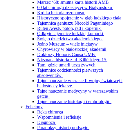
Marzec ‘68: smutna karta historii AMB
60 lat chirurgii dziecięcej w Białymstoku
Krótka historia rezonansu
Historyczne spojrzenie w głąb ludzkiego ciała
Tajemnica geniuszu Niccoló Paganiniego
Ruten /west/, polon, rad i kopernik
Odkryte tajemnice ludzkiej komórki
Święto dziedzictwa akademickiego
Jedno Muzeum – wiele inicjatyw
Chyrowiacy w białostockiej akademii
Doktorzy Honoris Causa UMB
Nieznana historia z ul. Kilińskiego 15
Tam, gdzie umarli uczą żywych
Tajemnice codzienności pierwszych
absolwentów
Tajne nauczanie w czasie II wojny światowej i
białostoccy lekarze
Tajne nauczanie medycyny w warszawskim
getcie
Tajne nauczanie histologii i embriologii
Felietony
Ręką chirurga
Wspomnienia i refleksje
Diagnoza
Paradoksy historią podszyte