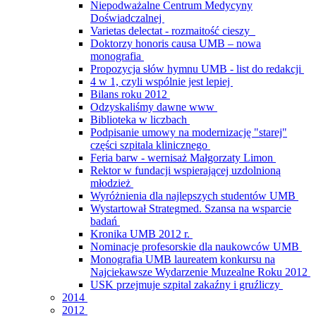
Niepodważalne Centrum Medycyny
Doświadczalnej
Varietas delectat - rozmaitość cieszy
Doktorzy honoris causa UMB – nowa
monografia
Propozycja słów hymnu UMB - list do redakcji
4 w 1, czyli wspólnie jest lepiej
Bilans roku 2012
Odzyskaliśmy dawne www
Biblioteka w liczbach
Podpisanie umowy na modernizację "starej"
części szpitala klinicznego
Feria barw - wernisaż Małgorzaty Limon
Rektor w fundacji wspierającej uzdolnioną
młodzież
Wyróżnienia dla najlepszych studentów UMB
Wystartował Strategmed. Szansa na wsparcie
badań
Kronika UMB 2012 r.
Nominacje profesorskie dla naukowców UMB
Monografia UMB laureatem konkursu na
Najciekawsze Wydarzenie Muzealne Roku 2012
USK przejmuje szpital zakaźny i gruźliczy
2014
2012