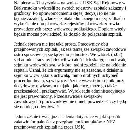
Najpierw – 31 stycznia – na wniosek USK Sąd Rejonowy w
Białymstoku wykreślił ze swoich rejestrów szpitale zakaźny i
gruźliczy. Po uprawomocnieniu się tej decyzji (o ile nie
będzie zażaleń), władze szpitala klinicznego muszą zadbać o
wykreślenie obu placówek z rejestrów placówek zdrowia
prowadzonych przez wojewodę podlaskiego. Dopiero wtedy
będzie można powiedzieć, że doszło do połączenia szpitali.
Jednak sprawa nie jest taka prosta. Pracownicy obu
przejmowanych szpitali, jak też tamtejsze związki zawodowe
ostro sprzeciwiają się łączeniu jednostek. We wtorek (5.02)
sąd administracyjny odrzucił w całości ich skargę na uchwałę
sejmiku województwa, w której radni zgodzili się na oddanie
szpitali. Uznał, że ich argumenty nie są zasadne, a działania
sejmiku w związku z uchwałą, mimo drobnych uchybień
procerduralnych, są wiążące. Przede wszystkim sejmik może
decydować o własnym majątku jak chce, może go także
przekształcać i przekazywać. Wyrok sądu administracyjnego
nie jest prawomocny. Przedstawiciele związków
zawodowych i pracowników nie umieli powiedzieć czy będą
się od niego odwoływać.
Jednocześnie trwają już ustalenia dotyczące w jaki sposób
załatwić formalności z przepisaniem kontraktów z NFZ
przejmowanych szpitali na rzecz USK.