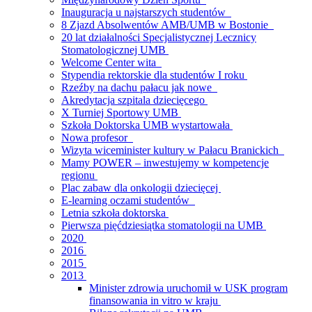
Inauguracja u najstarszych studentów
8 Zjazd Absolwentów AMB/UMB w Bostonie
20 lat działalności Specjalistycznej Lecznicy
Stomatologicznej UMB
Welcome Center wita
Stypendia rektorskie dla studentów I roku
Rzeźby na dachu pałacu jak nowe
Akredytacja szpitala dziecięcego
X Turniej Sportowy UMB
Szkoła Doktorska UMB wystartowała
Nowa profesor
Wizyta wiceminister kultury w Pałacu Branickich
Mamy POWER – inwestujemy w kompetencje
regionu
Plac zabaw dla onkologii dziecięcej
E-learning oczami studentów
Letnia szkoła doktorska
Pierwsza pięćdziesiątka stomatologii na UMB
2020
2016
2015
2013
Minister zdrowia uruchomił w USK program
finansowania in vitro w kraju