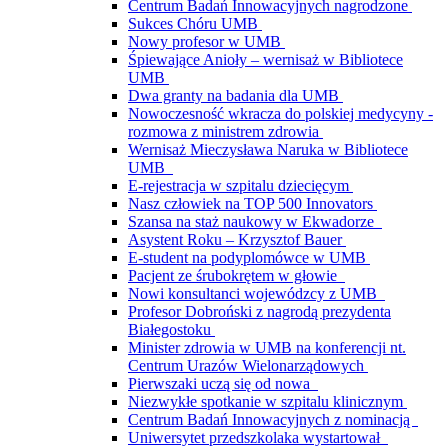
Centrum Badań Innowacyjnych nagrodzone
Sukces Chóru UMB
Nowy profesor w UMB
Śpiewające Anioły – wernisaż w Bibliotece
UMB
Dwa granty na badania dla UMB
Nowoczesność wkracza do polskiej medycyny -
rozmowa z ministrem zdrowia
Wernisaż Mieczysława Naruka w Bibliotece
UMB
E-rejestracja w szpitalu dziecięcym
Nasz człowiek na TOP 500 Innovators
Szansa na staż naukowy w Ekwadorze
Asystent Roku – Krzysztof Bauer
E-student na podyplomówce w UMB
Pacjent ze śrubokrętem w głowie
Nowi konsultanci wojewódzcy z UMB
Profesor Dobroński z nagrodą prezydenta
Białegostoku
Minister zdrowia w UMB na konferencji nt.
Centrum Urazów Wielonarządowych
Pierwszaki uczą się od nowa
Niezwykłe spotkanie w szpitalu klinicznym
Centrum Badań Innowacyjnych z nominacją
Uniwersytet przedszkolaka wystartował