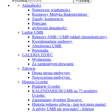
wyszukaj
Szukaj
Aktualności
Najnowsze wiadomości
Rozmowy Medyka Białostockiego
Zjazdy, konferencje
Polecane
archiwum aktualności
Ludzie UMB
Rektorzy AMB / UMB (układ chronologiczny)
Kwestionariusz osobowy
Absolwenci UMB
Personalia
GALERIA ZDJĘĆ
Wydarzenia
Za zamkniętymi drzwiami
Zdrowie
Druga strona medycyny
Nowoczesna medycyna
Historia Uczelni
Pradzieje Uczelni
KALENDARIUM UMB na 75 urodziny
Uczelni
Zapomniany dyrektor Bowszyc
Historia jednego zdjęcia - tam jest moja mama!
A gdyby UMB nie powstało? - felieton