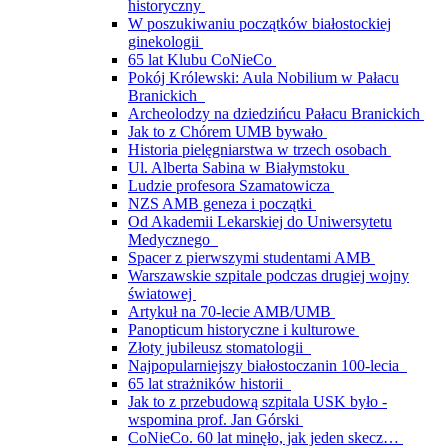
historyczny
W poszukiwaniu początków białostockiej
ginekologii
65 lat Klubu CoNieCo
Pokój Królewski: Aula Nobilium w Pałacu
Branickich
Archeolodzy na dziedzińcu Pałacu Branickich
Jak to z Chórem UMB bywało
Historia pielęgniarstwa w trzech osobach
Ul. Alberta Sabina w Białymstoku
Ludzie profesora Szamatowicza
NZS AMB geneza i początki
Od Akademii Lekarskiej do Uniwersytetu
Medycznego
Spacer z pierwszymi studentami AMB
Warszawskie szpitale podczas drugiej wojny
światowej
Artykuł na 70-lecie AMB/UMB
Panopticum historyczne i kulturowe
Złoty jubileusz stomatologii
Najpopularniejszy białostoczanin 100-lecia
65 lat strażników historii
Jak to z przebudową szpitala USK było -
wspomina prof. Jan Górski
CoNieCo. 60 lat minęło, jak jeden skecz…