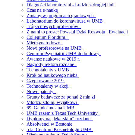
Diagności laboratoryjni - Ludzie z drugiej linii
Czas na e-naukę
Zmiany w programach grantowych
Laboratorium do koronawirusa w UMB
Trójka nowych profesorów
Z nami to proste: Powstał Dział Rozwoju i Ewaluacji
Collegium Floridum!
Międzynarodowo
Nowi profesorowie na UMB
Centrum Psychiatrii UMB do budowy
Awanse naukowe w 2019 r.
Nagrody rektora rozdane
Technotalenty z UMB
Krok od naukowego nieba
Czepkowanie 2019
Technotalenty w akcji
Nowe patenty
Granty badawcze za ponad 2 mln zł
Młodzi, zdolni, wyjątkowi
69. Gaudeamus na UMB
UMB razem z Texas Tech University
Dyplomy na „lekarskim” rozdane
Absolwenci w Bostonie
5 lat Centrum Kosmetologii UMB
Międzynarodowy Dzień Sportu