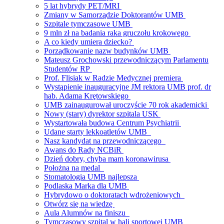
5 lat hybrydy PET/MRI
Zmiany w Samorządzie Doktorantów UMB
Szpitale tymczasowe UMB
9 mln zł na badania raka gruczołu krokowego
A co kiedy umiera dziecko?
Porządkowanie nazw budynków UMB
Mateusz Grochowski przewodniczącym Parlamentu
Studentów RP
Prof. Flisiak w Radzie Medycznej premiera
Wystąpienie inauguracyjne JM rektora UMB prof. dr
hab. Adama Krętowskiego
UMB zainaugurował uroczyście 70 rok akademicki
Nowy (stary) dyrektor szpitala USK
Wystartowała budowa Centrum Psychiatrii
Udane starty lekkoatletów UMB
Nasz kandydat na przewodniczącego
Awans do Rady NCBiR
Dzień dobry, chyba mam koronawirusa
Położna na medal
Stomatologia UMB najlepsza
Podlaska Marka dla UMB
Hybrydowo o doktoratach wdrożeniowych
Otwórz się na wiedzę
Aula Alumnów na finiszu
Tymczasowy szpital w hali sportowej UMB