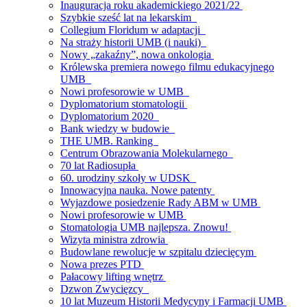
Inauguracja roku akademickiego 2021/22
Szybkie sześć lat na lekarskim
Collegium Floridum w adaptacji
Na straży historii UMB (i nauki)
Nowy „zakaźny”, nowa onkologia
Królewska premiera nowego filmu edukacyjnego
UMB
Nowi profesorowie w UMB
Dyplomatorium stomatologii
Dyplomatorium 2020
Bank wiedzy w budowie
THE UMB. Ranking
Centrum Obrazowania Molekularnego
70 lat Radiosupła
60. urodziny szkoły w UDSK
Innowacyjna nauka. Nowe patenty
Wyjazdowe posiedzenie Rady ABM w UMB
Nowi profesorowie w UMB
Stomatologia UMB najlepsza. Znowu!
Wizyta ministra zdrowia
Budowlane rewolucje w szpitalu dziecięcym
Nowa prezes PTD
Pałacowy lifting wnętrz
Dzwon Zwycięzcy
10 lat Muzeum Historii Medycyny i Farmacji UMB