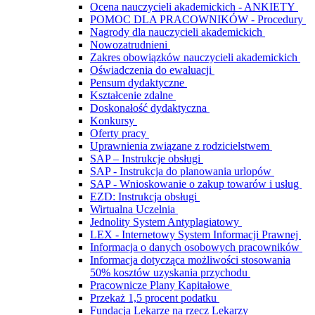
Ocena nauczycieli akademickich - ANKIETY
POMOC DLA PRACOWNIKÓW - Procedury
Nagrody dla nauczycieli akademickich
Nowozatrudnieni
Zakres obowiązków nauczycieli akademickich
Oświadczenia do ewaluacji
Pensum dydaktyczne
Kształcenie zdalne
Doskonałość dydaktyczna
Konkursy
Oferty pracy
Uprawnienia związane z rodzicielstwem
SAP – Instrukcje obsługi
SAP - Instrukcja do planowania urlopów
SAP - Wnioskowanie o zakup towarów i usług
EZD: Instrukcja obsługi
Wirtualna Uczelnia
Jednolity System Antyplagiatowy
LEX - Internetowy System Informacji Prawnej
Informacja o danych osobowych pracowników
Informacja dotycząca możliwości stosowania
50% kosztów uzyskania przychodu
Pracownicze Plany Kapitałowe
Przekaż 1,5 procent podatku
Fundacja Lekarze na rzecz Lekarzy