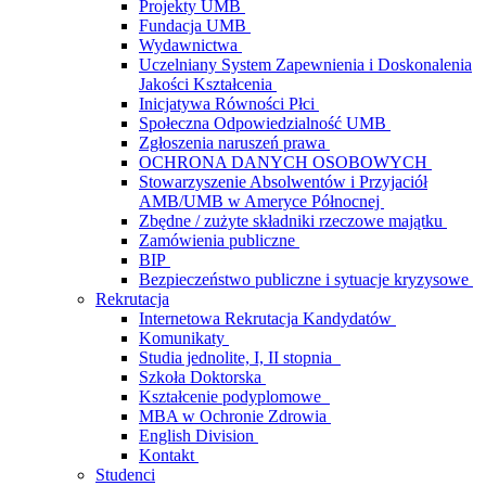
Projekty UMB
Fundacja UMB
Wydawnictwa
Uczelniany System Zapewnienia i Doskonalenia
Jakości Kształcenia
Inicjatywa Równości Płci
Społeczna Odpowiedzialność UMB
Zgłoszenia naruszeń prawa
OCHRONA DANYCH OSOBOWYCH
Stowarzyszenie Absolwentów i Przyjaciół
AMB/UMB w Ameryce Północnej
Zbędne / zużyte składniki rzeczowe majątku
Zamówienia publiczne
BIP
Bezpieczeństwo publiczne i sytuacje kryzysowe
Rekrutacja
Internetowa Rekrutacja Kandydatów
Komunikaty
Studia jednolite, I, II stopnia
Szkoła Doktorska
Kształcenie podyplomowe
MBA w Ochronie Zdrowia
English Division
Kontakt
Studenci