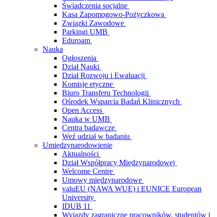
Świadczenia socjalne
Kasa Zapomogowo-Pożyczkowa
Związki Zawodowe
Parkingi UMB
Eduroam
Nauka
Ogłoszenia
Dział Nauki
Dział Rozwoju i Ewaluacji
Komisje etyczne
Biuro Transferu Technologii
Ośrodek Wsparcia Badań Klinicznych
Open Access
Nauka w UMB
Centra badawcze
Weź udział w badaniu
Umiędzynarodowienie
Aktualności
Dział Współpracy Międzynarodowej
Welcome Centre
Umowy międzynarodowe
valuEU (NAWA WUE) i EUNICE European
University
IDUB 11
Wyjazdy zagraniczne pracowników, studentów i