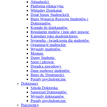
Aktualności
Platforma edukacyjna
Wirtualny Dziekanat
Dział Spraw Studenckich
Biuro Wsparcia Rozwoju Studentów i
Doktorantów
Kontakt do dziekanatów
Regulamin studiów i inne akty prawne
Kalendarz roku akademickiego
Stypendia - świadczenia dla studentów
Organizacje studenckie
Wyjazdy studentów
Mostum
Domy Studenta
Sport i zdrowie
Doradca zawodowy
Dane osobowe studentów
Biuro ds. Dostępności
Porady psychologiczne
Doktoranci
Szkoła Doktorska
Samorząd Doktorantów
Wyjazdy doktorantów
Porady psychologiczne
Pracownicy