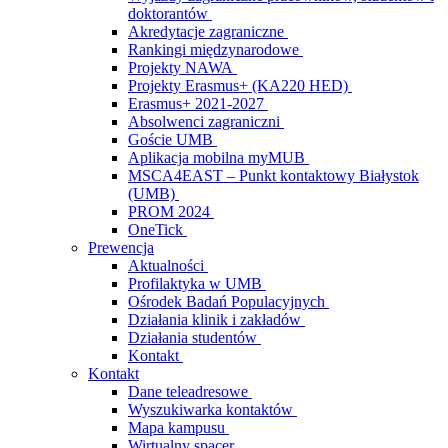
doktorantów
Akredytacje zagraniczne
Rankingi międzynarodowe
Projekty NAWA
Projekty Erasmus+ (KA220 HED)
Erasmus+ 2021-2027
Absolwenci zagraniczni
Goście UMB
Aplikacja mobilna myMUB
MSCA4EAST – Punkt kontaktowy Białystok
(UMB)
PROM 2024
OneTick
Prewencja
Aktualności
Profilaktyka w UMB
Ośrodek Badań Populacyjnych
Działania klinik i zakładów
Działania studentów
Kontakt
Kontakt
Dane teleadresowe
Wyszukiwarka kontaktów
Mapa kampusu
Wirtualny spacer