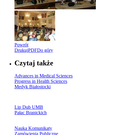
Powrót
Drukuj
PDF
Do góry
Czytaj także
Advances in Medical Sciences
Progress in Health Sciences
Medyk Białostocki
Lip Dub UMB
Pałac Branickich
Nauka Komunikaty
Zamówienia Publiczne