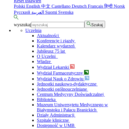
Reset ustawień
Polski
English
中文
Castellano
Deutsch
Français
हिन्दी
Norsk
Русский
العربية
Suomi
Svenska
wyszukaj
Szukaj
Uczelnia
Aktualności
Konferencje i zjazdy
Kalendarz wydarzeń
Jubileusz 75 lat
O Uczelni
Władze
Wydział Lekarski
Wydział Farmaceutyczny
Wydział Nauk o Zdrowiu
Jednostki naukowo-dydaktyczne
Jednostki ogólnouczelniane
Centrum Medycyny Doświadczalnej
Biblioteka
Muzeum Uniwersytetu Medycznego w
Białymstoku i Pałacu Branickich
Działy Administracji
Szpitale kliniczne
Dostępność w UMB