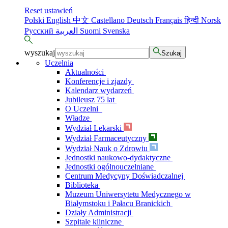
Reset ustawień
Polski
English
中文
Castellano
Deutsch
Français
हिन्दी
Norsk
Русский
العربية
Suomi
Svenska
wyszukaj
Szukaj
Uczelnia
Aktualności
Konferencje i zjazdy
Kalendarz wydarzeń
Jubileusz 75 lat
O Uczelni
Władze
Wydział Lekarski
Wydział Farmaceutyczny
Wydział Nauk o Zdrowiu
Jednostki naukowo-dydaktyczne
Jednostki ogólnouczelniane
Centrum Medycyny Doświadczalnej
Biblioteka
Muzeum Uniwersytetu Medycznego w
Białymstoku i Pałacu Branickich
Działy Administracji
Szpitale kliniczne