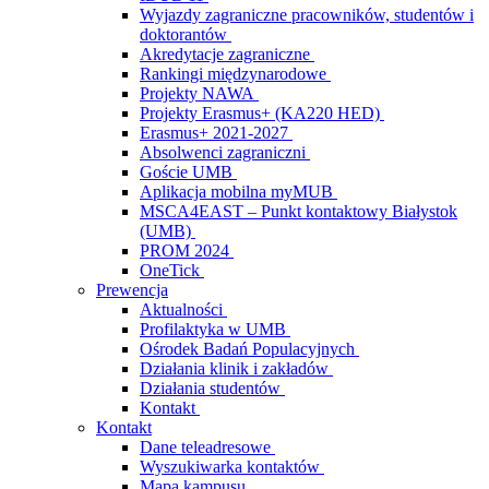
Wyjazdy zagraniczne pracowników, studentów i
doktorantów
Akredytacje zagraniczne
Rankingi międzynarodowe
Projekty NAWA
Projekty Erasmus+ (KA220 HED)
Erasmus+ 2021-2027
Absolwenci zagraniczni
Goście UMB
Aplikacja mobilna myMUB
MSCA4EAST – Punkt kontaktowy Białystok
(UMB)
PROM 2024
OneTick
Prewencja
Aktualności
Profilaktyka w UMB
Ośrodek Badań Populacyjnych
Działania klinik i zakładów
Działania studentów
Kontakt
Kontakt
Dane teleadresowe
Wyszukiwarka kontaktów
Mapa kampusu