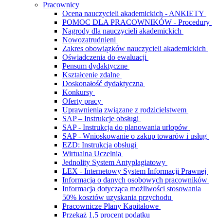
Pracownicy
Ocena nauczycieli akademickich - ANKIETY
POMOC DLA PRACOWNIKÓW - Procedury
Nagrody dla nauczycieli akademickich
Nowozatrudnieni
Zakres obowiązków nauczycieli akademickich
Oświadczenia do ewaluacji
Pensum dydaktyczne
Kształcenie zdalne
Doskonałość dydaktyczna
Konkursy
Oferty pracy
Uprawnienia związane z rodzicielstwem
SAP – Instrukcje obsługi
SAP - Instrukcja do planowania urlopów
SAP - Wnioskowanie o zakup towarów i usług
EZD: Instrukcja obsługi
Wirtualna Uczelnia
Jednolity System Antyplagiatowy
LEX - Internetowy System Informacji Prawnej
Informacja o danych osobowych pracowników
Informacja dotycząca możliwości stosowania
50% kosztów uzyskania przychodu
Pracownicze Plany Kapitałowe
Przekaż 1,5 procent podatku