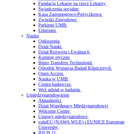
Fundacja Lekarze na rzecz Lekarzy
Świadczenia socjalne
Kasa Zapomogowo-Pożyczkowa
Związki Zawodowe
Parkingi UMB
Eduroam
Nauka
Ogłoszenia
Dział Nauki
Dział Rozwoju i Ewaluacji
Komisje etyczne
Biuro Transferu Technologii
Ośrodek Wsparcia Badań Klinicznych
Open Access
Nauka w UMB
Centra badawcze
Weź udział w badaniu
Umiędzynarodowienie
Aktualności
Dział Współpracy Międzynarodowej
Welcome Centre
Umowy międzynarodowe
valuEU (NAWA WUE) i EUNICE European
University
IDUB 11