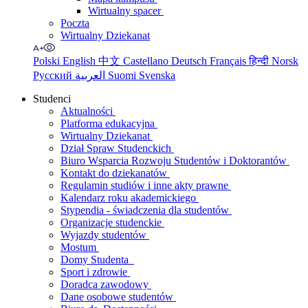
Wirtualny spacer
Poczta
Wirtualny Dziekanat
Polski
English
中文
Castellano
Deutsch
Français
हिन्दी
Norsk
Русский
العربية
Suomi
Svenska
Studenci
Aktualności
Platforma edukacyjna
Wirtualny Dziekanat
Dział Spraw Studenckich
Biuro Wsparcia Rozwoju Studentów i Doktorantów
Kontakt do dziekanatów
Regulamin studiów i inne akty prawne
Kalendarz roku akademickiego
Stypendia - świadczenia dla studentów
Organizacje studenckie
Wyjazdy studentów
Mostum
Domy Studenta
Sport i zdrowie
Doradca zawodowy
Dane osobowe studentów