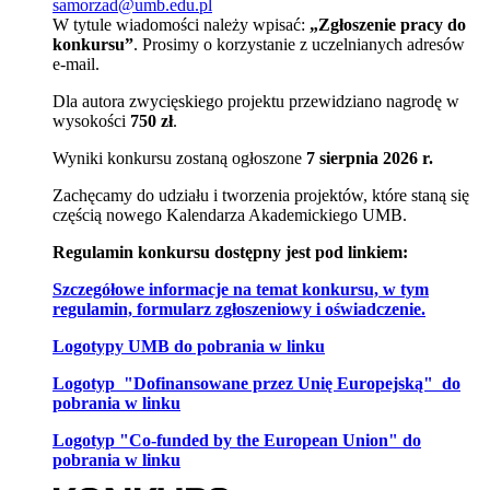
samorzad@umb.edu.pl
W tytule wiadomości należy wpisać:
„Zgłoszenie pracy do
konkursu”
. Prosimy o korzystanie z uczelnianych adresów
e-mail.
Dla autora zwycięskiego projektu przewidziano nagrodę w
wysokości
750 zł
.
Wyniki konkursu zostaną ogłoszone
7 sierpnia 2026 r.
Zachęcamy do udziału i tworzenia projektów, które staną się
częścią nowego Kalendarza Akademickiego UMB.
Regulamin konkursu dostępny jest pod linkiem:
Szczegółowe informacje na temat konkursu, w tym
regulamin, formularz zgłoszeniowy i oświadczenie.
Logotypy UMB do pobrania w linku
Logotyp "Dofinansowane przez Unię Europejską" do
pobrania w linku
Logotyp "Co-funded by the European Union" do
pobrania w linku