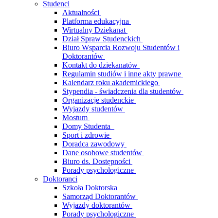
Studenci
Aktualności
Platforma edukacyjna
Wirtualny Dziekanat
Dział Spraw Studenckich
Biuro Wsparcia Rozwoju Studentów i
Doktorantów
Kontakt do dziekanatów
Regulamin studiów i inne akty prawne
Kalendarz roku akademickiego
Stypendia - świadczenia dla studentów
Organizacje studenckie
Wyjazdy studentów
Mostum
Domy Studenta
Sport i zdrowie
Doradca zawodowy
Dane osobowe studentów
Biuro ds. Dostępności
Porady psychologiczne
Doktoranci
Szkoła Doktorska
Samorząd Doktorantów
Wyjazdy doktorantów
Porady psychologiczne