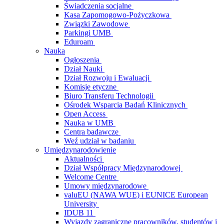
Świadczenia socjalne
Kasa Zapomogowo-Pożyczkowa
Związki Zawodowe
Parkingi UMB
Eduroam
Nauka
Ogłoszenia
Dział Nauki
Dział Rozwoju i Ewaluacji
Komisje etyczne
Biuro Transferu Technologii
Ośrodek Wsparcia Badań Klinicznych
Open Access
Nauka w UMB
Centra badawcze
Weź udział w badaniu
Umiędzynarodowienie
Aktualności
Dział Współpracy Międzynarodowej
Welcome Centre
Umowy międzynarodowe
valuEU (NAWA WUE) i EUNICE European
University
IDUB 11
Wyjazdy zagraniczne pracowników, studentów i