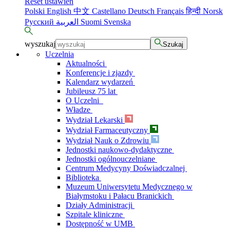
Reset ustawień
Polski
English
中文
Castellano
Deutsch
Français
हिन्दी
Norsk
Русский
العربية
Suomi
Svenska
wyszukaj
Szukaj
Uczelnia
Aktualności
Konferencje i zjazdy
Kalendarz wydarzeń
Jubileusz 75 lat
O Uczelni
Władze
Wydział Lekarski
Wydział Farmaceutyczny
Wydział Nauk o Zdrowiu
Jednostki naukowo-dydaktyczne
Jednostki ogólnouczelniane
Centrum Medycyny Doświadczalnej
Biblioteka
Muzeum Uniwersytetu Medycznego w
Białymstoku i Pałacu Branickich
Działy Administracji
Szpitale kliniczne
Dostępność w UMB