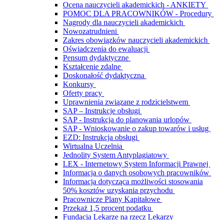
Ocena nauczycieli akademickich - ANKIETY
POMOC DLA PRACOWNIKÓW - Procedury
Nagrody dla nauczycieli akademickich
Nowozatrudnieni
Zakres obowiązków nauczycieli akademickich
Oświadczenia do ewaluacji
Pensum dydaktyczne
Kształcenie zdalne
Doskonałość dydaktyczna
Konkursy
Oferty pracy
Uprawnienia związane z rodzicielstwem
SAP – Instrukcje obsługi
SAP - Instrukcja do planowania urlopów
SAP - Wnioskowanie o zakup towarów i usług
EZD: Instrukcja obsługi
Wirtualna Uczelnia
Jednolity System Antyplagiatowy
LEX - Internetowy System Informacji Prawnej
Informacja o danych osobowych pracowników
Informacja dotycząca możliwości stosowania
50% kosztów uzyskania przychodu
Pracownicze Plany Kapitałowe
Przekaż 1,5 procent podatku
Fundacja Lekarze na rzecz Lekarzy