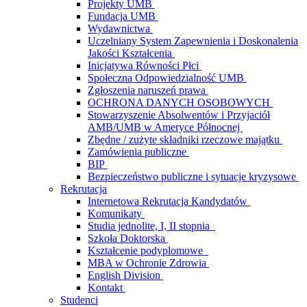
Projekty UMB
Fundacja UMB
Wydawnictwa
Uczelniany System Zapewnienia i Doskonalenia
Jakości Kształcenia
Inicjatywa Równości Płci
Społeczna Odpowiedzialność UMB
Zgłoszenia naruszeń prawa
OCHRONA DANYCH OSOBOWYCH
Stowarzyszenie Absolwentów i Przyjaciół
AMB/UMB w Ameryce Północnej
Zbędne / zużyte składniki rzeczowe majątku
Zamówienia publiczne
BIP
Bezpieczeństwo publiczne i sytuacje kryzysowe
Rekrutacja
Internetowa Rekrutacja Kandydatów
Komunikaty
Studia jednolite, I, II stopnia
Szkoła Doktorska
Kształcenie podyplomowe
MBA w Ochronie Zdrowia
English Division
Kontakt
Studenci