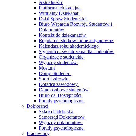
Aktualności
Platforma edukacyjna
Wirtualny Dziekanat
Dział Spraw Studenckich
Biuro Wsparcia Rozwoju Studentów i
Doktorantów
Kontakt do dziekanatów
Regulamin studiów i inne akty prawne
Kalendarz roku akademickiego
Stypendia - świadczenia dla studentów
Organizacje studenckie
Wyjazdy studentów
Mostum
Domy Studenta
Sport i zdrowie
Doradca zawodowy
Dane osobowe studentów
Biuro ds. Dostępności
Porady psychologiczne
Doktoranci
Szkoła Doktorska
Samorząd Doktorantów
Wyjazdy doktorantów
Porady psychologiczne
Pracownicy