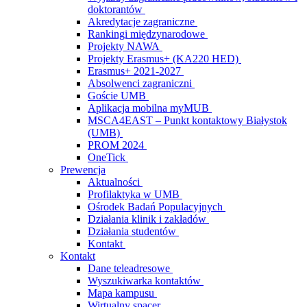
doktorantów
Akredytacje zagraniczne
Rankingi międzynarodowe
Projekty NAWA
Projekty Erasmus+ (KA220 HED)
Erasmus+ 2021-2027
Absolwenci zagraniczni
Goście UMB
Aplikacja mobilna myMUB
MSCA4EAST – Punkt kontaktowy Białystok
(UMB)
PROM 2024
OneTick
Prewencja
Aktualności
Profilaktyka w UMB
Ośrodek Badań Populacyjnych
Działania klinik i zakładów
Działania studentów
Kontakt
Kontakt
Dane teleadresowe
Wyszukiwarka kontaktów
Mapa kampusu
Wirtualny spacer