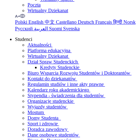
Poczta
Wirtualny Dziekanat
Polski
English
中文
Castellano
Deutsch
Français
हिन्दी
Norsk
Русский
العربية
Suomi
Svenska
Studenci
Aktualności
Platforma edukacyjna
Wirtualny Dziekanat
Dział Spraw Studenckich
Kredyty Studenckie
Biuro Wsparcia Rozwoju Studentów i Doktorantów
Kontakt do dziekanatów
Regulamin studiów i inne akty prawne
Kalendarz roku akademickiego
Stypendia - świadczenia dla studentów
Organizacje studenckie
Wyjazdy studentów
Mostum
Domy Studenta
Sport i zdrowie
Doradca zawodowy
Dane osobowe studentów