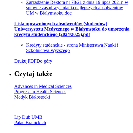
Zarzadzenie Rektora nr 78/21 z dnia 19 lipca 2021r. w
sprawie zasad wylaniania najlepszych absolwentow
UM w Bialymstoku.doc
Lista uprawnionych absolwentów (studentów)
Uniwersystetu Medycznego w Białymstoku do umorzenia
kredytu studenckiego (2024/2025).pdf
Kredyty studenckie - strona Ministerstwa Nauki i
Szkolnictwa Wyzszego
Drukuj
PDF
Do góry
Czytaj także
Advances in Medical Sciences
Progress in Health Sciences
Medyk Białostocki
Lip Dub UMB
Pałac Branickich