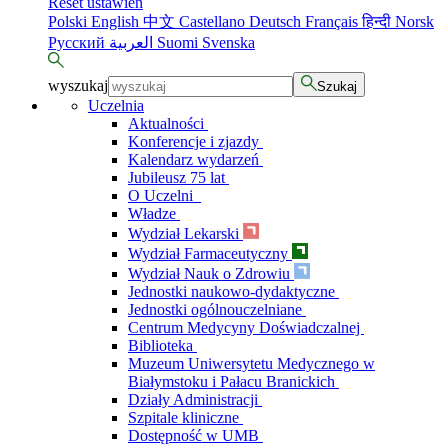
Reset ustawień
Polski
English
中文
Castellano
Deutsch
Français
हिन्दी
Norsk
Русский
العربية
Suomi
Svenska
wyszukaj
Szukaj
Uczelnia
Aktualności
Konferencje i zjazdy
Kalendarz wydarzeń
Jubileusz 75 lat
O Uczelni
Władze
Wydział Lekarski
Wydział Farmaceutyczny
Wydział Nauk o Zdrowiu
Jednostki naukowo-dydaktyczne
Jednostki ogólnouczelniane
Centrum Medycyny Doświadczalnej
Biblioteka
Muzeum Uniwersytetu Medycznego w
Białymstoku i Pałacu Branickich
Działy Administracji
Szpitale kliniczne
Dostępność w UMB