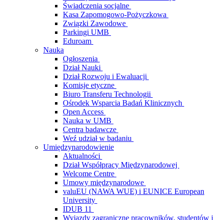
Świadczenia socjalne
Kasa Zapomogowo-Pożyczkowa
Związki Zawodowe
Parkingi UMB
Eduroam
Nauka
Ogłoszenia
Dział Nauki
Dział Rozwoju i Ewaluacji
Komisje etyczne
Biuro Transferu Technologii
Ośrodek Wsparcia Badań Klinicznych
Open Access
Nauka w UMB
Centra badawcze
Weź udział w badaniu
Umiędzynarodowienie
Aktualności
Dział Współpracy Międzynarodowej
Welcome Centre
Umowy międzynarodowe
valuEU (NAWA WUE) i EUNICE European
University
IDUB 11
Wyjazdy zagraniczne pracowników, studentów i