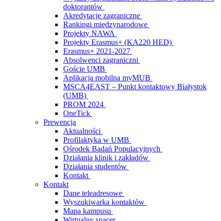
doktorantów
Akredytacje zagraniczne
Rankingi międzynarodowe
Projekty NAWA
Projekty Erasmus+ (KA220 HED)
Erasmus+ 2021-2027
Absolwenci zagraniczni
Goście UMB
Aplikacja mobilna myMUB
MSCA4EAST – Punkt kontaktowy Białystok
(UMB)
PROM 2024
OneTick
Prewencja
Aktualności
Profilaktyka w UMB
Ośrodek Badań Populacyjnych
Działania klinik i zakładów
Działania studentów
Kontakt
Kontakt
Dane teleadresowe
Wyszukiwarka kontaktów
Mapa kampusu
Wirtualny spacer