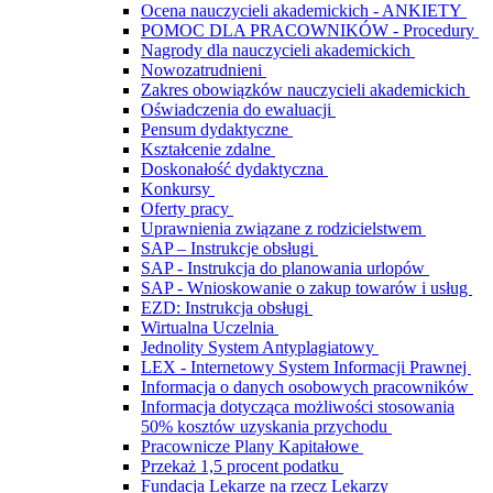
Ocena nauczycieli akademickich - ANKIETY
POMOC DLA PRACOWNIKÓW - Procedury
Nagrody dla nauczycieli akademickich
Nowozatrudnieni
Zakres obowiązków nauczycieli akademickich
Oświadczenia do ewaluacji
Pensum dydaktyczne
Kształcenie zdalne
Doskonałość dydaktyczna
Konkursy
Oferty pracy
Uprawnienia związane z rodzicielstwem
SAP – Instrukcje obsługi
SAP - Instrukcja do planowania urlopów
SAP - Wnioskowanie o zakup towarów i usług
EZD: Instrukcja obsługi
Wirtualna Uczelnia
Jednolity System Antyplagiatowy
LEX - Internetowy System Informacji Prawnej
Informacja o danych osobowych pracowników
Informacja dotycząca możliwości stosowania
50% kosztów uzyskania przychodu
Pracownicze Plany Kapitałowe
Przekaż 1,5 procent podatku
Fundacja Lekarze na rzecz Lekarzy