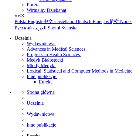
Poczta
Wirtualny Dziekanat
Polski
English
中文
Castellano
Deutsch
Français
हिन्दी
Norsk
Русский
العربية
Suomi
Svenska
Uczelnia
Wydawnictwa
Advances in Medical Sciences
Progress in Health Sciences
Medyk Białostocki
Młody Medyk
Logical, Statistical and Computer Methods in Medicine
Inne publikacje
Eureka
Strona główna
Uczelnia
Wydawnictwa
Inne publikacje
Eureka