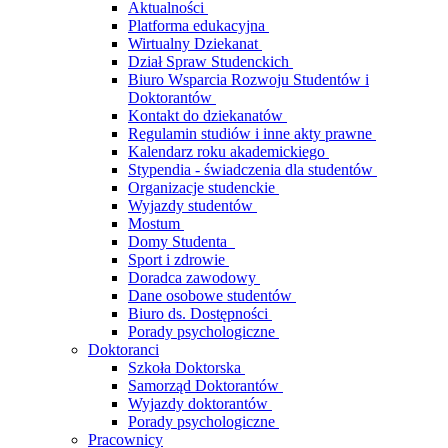
Aktualności
Platforma edukacyjna
Wirtualny Dziekanat
Dział Spraw Studenckich
Biuro Wsparcia Rozwoju Studentów i
Doktorantów
Kontakt do dziekanatów
Regulamin studiów i inne akty prawne
Kalendarz roku akademickiego
Stypendia - świadczenia dla studentów
Organizacje studenckie
Wyjazdy studentów
Mostum
Domy Studenta
Sport i zdrowie
Doradca zawodowy
Dane osobowe studentów
Biuro ds. Dostępności
Porady psychologiczne
Doktoranci
Szkoła Doktorska
Samorząd Doktorantów
Wyjazdy doktorantów
Porady psychologiczne
Pracownicy