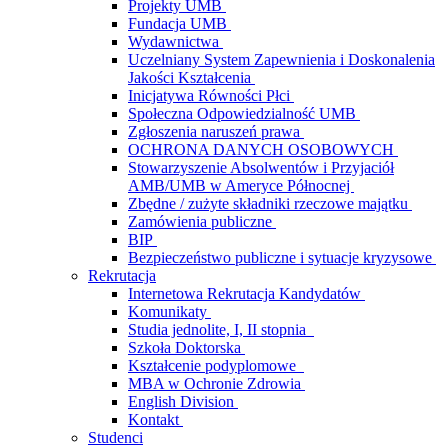
Projekty UMB
Fundacja UMB
Wydawnictwa
Uczelniany System Zapewnienia i Doskonalenia
Jakości Kształcenia
Inicjatywa Równości Płci
Społeczna Odpowiedzialność UMB
Zgłoszenia naruszeń prawa
OCHRONA DANYCH OSOBOWYCH
Stowarzyszenie Absolwentów i Przyjaciół
AMB/UMB w Ameryce Północnej
Zbędne / zużyte składniki rzeczowe majątku
Zamówienia publiczne
BIP
Bezpieczeństwo publiczne i sytuacje kryzysowe
Rekrutacja
Internetowa Rekrutacja Kandydatów
Komunikaty
Studia jednolite, I, II stopnia
Szkoła Doktorska
Kształcenie podyplomowe
MBA w Ochronie Zdrowia
English Division
Kontakt
Studenci