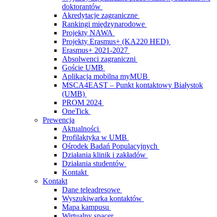
doktorantów
Akredytacje zagraniczne
Rankingi międzynarodowe
Projekty NAWA
Projekty Erasmus+ (KA220 HED)
Erasmus+ 2021-2027
Absolwenci zagraniczni
Goście UMB
Aplikacja mobilna myMUB
MSCA4EAST – Punkt kontaktowy Białystok
(UMB)
PROM 2024
OneTick
Prewencja
Aktualności
Profilaktyka w UMB
Ośrodek Badań Populacyjnych
Działania klinik i zakładów
Działania studentów
Kontakt
Kontakt
Dane teleadresowe
Wyszukiwarka kontaktów
Mapa kampusu
Wirtualny spacer