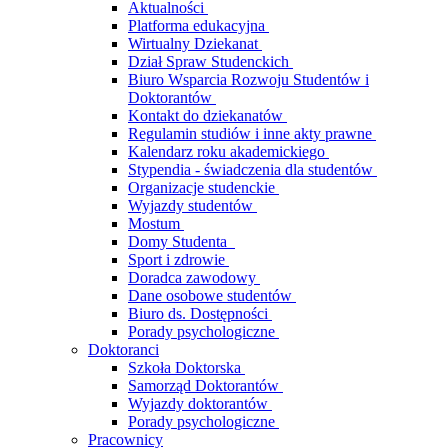
Aktualności
Platforma edukacyjna
Wirtualny Dziekanat
Dział Spraw Studenckich
Biuro Wsparcia Rozwoju Studentów i
Doktorantów
Kontakt do dziekanatów
Regulamin studiów i inne akty prawne
Kalendarz roku akademickiego
Stypendia - świadczenia dla studentów
Organizacje studenckie
Wyjazdy studentów
Mostum
Domy Studenta
Sport i zdrowie
Doradca zawodowy
Dane osobowe studentów
Biuro ds. Dostępności
Porady psychologiczne
Doktoranci
Szkoła Doktorska
Samorząd Doktorantów
Wyjazdy doktorantów
Porady psychologiczne
Pracownicy