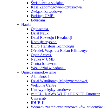
Świadczenia socjalne
Kasa Zapomogowo-Pożyczkowa
Związki Zawodowe
Parkingi UMB
Eduroam
Nauka
Ogłoszenia
Dział Nauki
Dział Rozwoju i Ewaluacji
Komisje etyczne
Biuro Transferu Technologii
Ośrodek Wsparcia Badań Klinicznych
Open Access
Nauka w UMB
Centra badawcze
Weź udział w badaniu
Umiędzynarodowienie
Aktualności
Dział Współpracy Międzynarodowej
Welcome Centre
Umowy międzynarodowe
valuEU (NAWA WUE) i EUNICE European
University
IDUB 11
Wyjazdy zagraniczne pracowników, studentów i