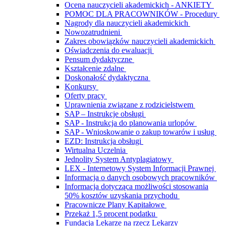
Ocena nauczycieli akademickich - ANKIETY
POMOC DLA PRACOWNIKÓW - Procedury
Nagrody dla nauczycieli akademickich
Nowozatrudnieni
Zakres obowiązków nauczycieli akademickich
Oświadczenia do ewaluacji
Pensum dydaktyczne
Kształcenie zdalne
Doskonałość dydaktyczna
Konkursy
Oferty pracy
Uprawnienia związane z rodzicielstwem
SAP – Instrukcje obsługi
SAP - Instrukcja do planowania urlopów
SAP - Wnioskowanie o zakup towarów i usług
EZD: Instrukcja obsługi
Wirtualna Uczelnia
Jednolity System Antyplagiatowy
LEX - Internetowy System Informacji Prawnej
Informacja o danych osobowych pracowników
Informacja dotycząca możliwości stosowania
50% kosztów uzyskania przychodu
Pracownicze Plany Kapitałowe
Przekaż 1,5 procent podatku
Fundacja Lekarze na rzecz Lekarzy