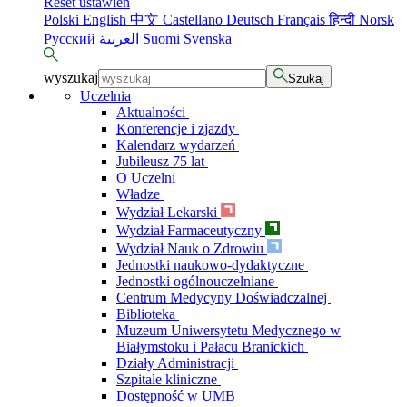
Reset ustawień
Polski
English
中文
Castellano
Deutsch
Français
हिन्दी
Norsk
Русский
العربية
Suomi
Svenska
wyszukaj
Szukaj
Uczelnia
Aktualności
Konferencje i zjazdy
Kalendarz wydarzeń
Jubileusz 75 lat
O Uczelni
Władze
Wydział Lekarski
Wydział Farmaceutyczny
Wydział Nauk o Zdrowiu
Jednostki naukowo-dydaktyczne
Jednostki ogólnouczelniane
Centrum Medycyny Doświadczalnej
Biblioteka
Muzeum Uniwersytetu Medycznego w
Białymstoku i Pałacu Branickich
Działy Administracji
Szpitale kliniczne
Dostępność w UMB