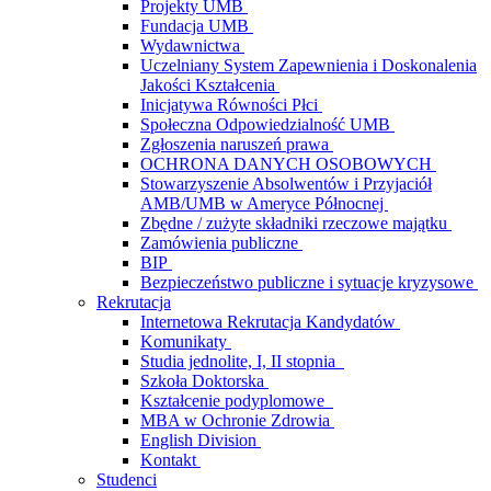
Projekty UMB
Fundacja UMB
Wydawnictwa
Uczelniany System Zapewnienia i Doskonalenia
Jakości Kształcenia
Inicjatywa Równości Płci
Społeczna Odpowiedzialność UMB
Zgłoszenia naruszeń prawa
OCHRONA DANYCH OSOBOWYCH
Stowarzyszenie Absolwentów i Przyjaciół
AMB/UMB w Ameryce Północnej
Zbędne / zużyte składniki rzeczowe majątku
Zamówienia publiczne
BIP
Bezpieczeństwo publiczne i sytuacje kryzysowe
Rekrutacja
Internetowa Rekrutacja Kandydatów
Komunikaty
Studia jednolite, I, II stopnia
Szkoła Doktorska
Kształcenie podyplomowe
MBA w Ochronie Zdrowia
English Division
Kontakt
Studenci