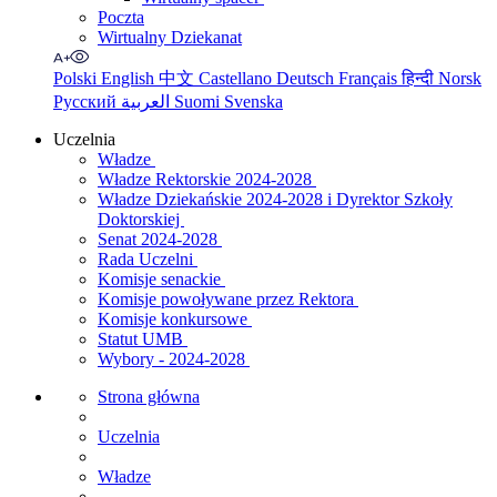
Poczta
Wirtualny Dziekanat
Polski
English
中文
Castellano
Deutsch
Français
हिन्दी
Norsk
Русский
العربية
Suomi
Svenska
Uczelnia
Władze
Władze Rektorskie 2024-2028
Władze Dziekańskie 2024-2028 i Dyrektor Szkoły
Doktorskiej
Senat 2024-2028
Rada Uczelni
Komisje senackie
Komisje powoływane przez Rektora
Komisje konkursowe
Statut UMB
Wybory - 2024-2028
Strona główna
Uczelnia
Władze