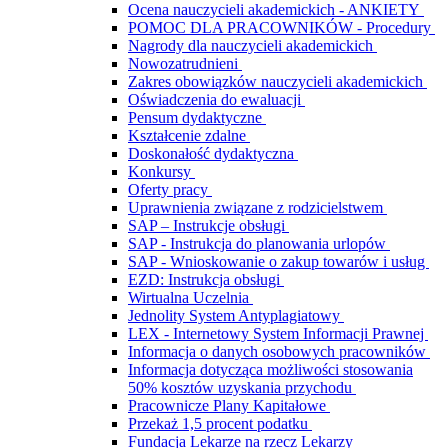
Ocena nauczycieli akademickich - ANKIETY
POMOC DLA PRACOWNIKÓW - Procedury
Nagrody dla nauczycieli akademickich
Nowozatrudnieni
Zakres obowiązków nauczycieli akademickich
Oświadczenia do ewaluacji
Pensum dydaktyczne
Kształcenie zdalne
Doskonałość dydaktyczna
Konkursy
Oferty pracy
Uprawnienia związane z rodzicielstwem
SAP – Instrukcje obsługi
SAP - Instrukcja do planowania urlopów
SAP - Wnioskowanie o zakup towarów i usług
EZD: Instrukcja obsługi
Wirtualna Uczelnia
Jednolity System Antyplagiatowy
LEX - Internetowy System Informacji Prawnej
Informacja o danych osobowych pracowników
Informacja dotycząca możliwości stosowania
50% kosztów uzyskania przychodu
Pracownicze Plany Kapitałowe
Przekaż 1,5 procent podatku
Fundacja Lekarze na rzecz Lekarzy