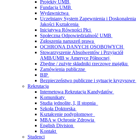
Projekty UMB
Fundacja UMB
Wydawnictwa
Uczelniany System Zapewnienia i Doskonalenia
Jakości Kształcenia
Inicjatywa Równości Płci
Społeczna Odpowiedzialność UMB
Zgłoszenia naruszeń prawa
OCHRONA DANYCH OSOBOWYCH
Stowarzyszenie Absolwentów i Przyjaciół
AMB/UMB w Ameryce Północnej
Zbędne / zużyte składniki rzeczowe majątku
Zamówienia publiczne
BIP
Bezpieczeństwo publiczne i sytuacje kryzysowe
Rekrutacja
Internetowa Rekrutacja Kandydatów
Komunikaty
Studia jednolite, I, II stopnia
Szkoła Doktorska
Kształcenie podyplomowe
MBA w Ochronie Zdrowia
English Division
Kontakt
Studenci