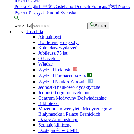
Reset ustawień
Polski
English
中文
Castellano
Deutsch
Français
हिन्दी
Norsk
Русский
العربية
Suomi
Svenska
wyszukaj
Szukaj
Uczelnia
Aktualności
Konferencje i zjazdy
Kalendarz wydarzeń
Jubileusz 75 lat
O Uczelni
Władze
Wydział Lekarski
Wydział Farmaceutyczny
Wydział Nauk o Zdrowiu
Jednostki naukowo-dydaktyczne
Jednostki ogólnouczelniane
Centrum Medycyny Doświadczalnej
Biblioteka
Muzeum Uniwersytetu Medycznego w
Białymstoku i Pałacu Branickich
Działy Administracji
Szpitale kliniczne
Dostępność w UMB