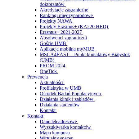
doktorantów
Akredytacje zagraniczne
Rankingi międzynarodowe
Projekty NAWA
Projekty Erasmus+ (KA220 HED)
Erasmus+ 2021-2027
Absolwenci zagraniczni
Goście UMB
Aplikacja mobilna myMUB
MSCA4EAST – Punkt kontaktowy Białystok
(UMB)
PROM 2024
OneTick
Prewencja
Aktualności
Profilaktyka w UMB
Ośrodek Badań Populacyjnych
Działania klinik i zakładów
Działania studentów
Kontakt
Kontakt
Dane teleadresowe
Wyszukiwarka kontaktów
Mapa kampusu
Wirtualny spacer