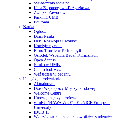
Świadczenia socjalne
Kasa Zapomogowo-Pożyczkowa
Związki Zawodowe
Parkingi UMB
Eduroam
Nauka
Ogłoszenia
Dział Nauki
Dział Rozwoju i Ewaluacji
Komisje etyczne
Biuro Transferu Technologii
Ośrodek Wsparcia Badań Klinicznych
Open Access
Nauka w UMB
Centra badawcze
Weź udział w badaniu
Umiędzynarodowienie
Aktualności
Dział Współpracy Międzynarodowej
Welcome Centre
Umowy międzynarodowe
valuEU (NAWA WUE) i EUNICE European
University
IDUB 11
Wyjazdy zagraniczne pracowników, studentów i