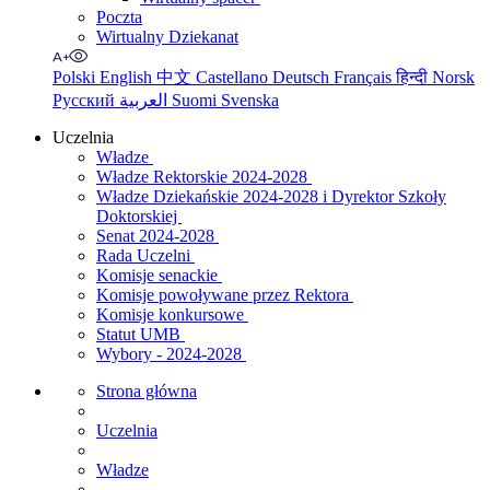
Poczta
Wirtualny Dziekanat
Polski
English
中文
Castellano
Deutsch
Français
हिन्दी
Norsk
Русский
العربية
Suomi
Svenska
Uczelnia
Władze
Władze Rektorskie 2024-2028
Władze Dziekańskie 2024-2028 i Dyrektor Szkoły
Doktorskiej
Senat 2024-2028
Rada Uczelni
Komisje senackie
Komisje powoływane przez Rektora
Komisje konkursowe
Statut UMB
Wybory - 2024-2028
Strona główna
Uczelnia
Władze