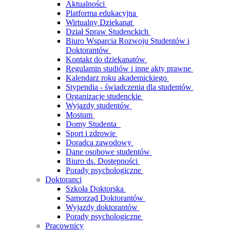
Aktualności
Platforma edukacyjna
Wirtualny Dziekanat
Dział Spraw Studenckich
Biuro Wsparcia Rozwoju Studentów i
Doktorantów
Kontakt do dziekanatów
Regulamin studiów i inne akty prawne
Kalendarz roku akademickiego
Stypendia - świadczenia dla studentów
Organizacje studenckie
Wyjazdy studentów
Mostum
Domy Studenta
Sport i zdrowie
Doradca zawodowy
Dane osobowe studentów
Biuro ds. Dostępności
Porady psychologiczne
Doktoranci
Szkoła Doktorska
Samorząd Doktorantów
Wyjazdy doktorantów
Porady psychologiczne
Pracownicy