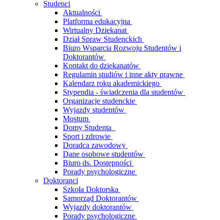
Studenci
Aktualności
Platforma edukacyjna
Wirtualny Dziekanat
Dział Spraw Studenckich
Biuro Wsparcia Rozwoju Studentów i
Doktorantów
Kontakt do dziekanatów
Regulamin studiów i inne akty prawne
Kalendarz roku akademickiego
Stypendia - świadczenia dla studentów
Organizacje studenckie
Wyjazdy studentów
Mostum
Domy Studenta
Sport i zdrowie
Doradca zawodowy
Dane osobowe studentów
Biuro ds. Dostępności
Porady psychologiczne
Doktoranci
Szkoła Doktorska
Samorząd Doktorantów
Wyjazdy doktorantów
Porady psychologiczne