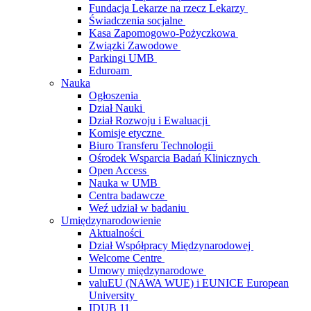
Fundacja Lekarze na rzecz Lekarzy
Świadczenia socjalne
Kasa Zapomogowo-Pożyczkowa
Związki Zawodowe
Parkingi UMB
Eduroam
Nauka
Ogłoszenia
Dział Nauki
Dział Rozwoju i Ewaluacji
Komisje etyczne
Biuro Transferu Technologii
Ośrodek Wsparcia Badań Klinicznych
Open Access
Nauka w UMB
Centra badawcze
Weź udział w badaniu
Umiędzynarodowienie
Aktualności
Dział Współpracy Międzynarodowej
Welcome Centre
Umowy międzynarodowe
valuEU (NAWA WUE) i EUNICE European
University
IDUB 11