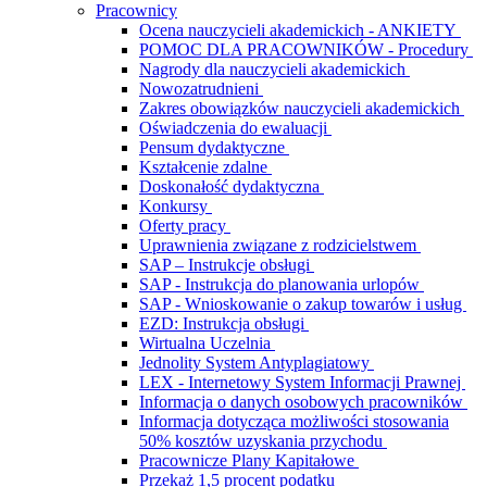
Pracownicy
Ocena nauczycieli akademickich - ANKIETY
POMOC DLA PRACOWNIKÓW - Procedury
Nagrody dla nauczycieli akademickich
Nowozatrudnieni
Zakres obowiązków nauczycieli akademickich
Oświadczenia do ewaluacji
Pensum dydaktyczne
Kształcenie zdalne
Doskonałość dydaktyczna
Konkursy
Oferty pracy
Uprawnienia związane z rodzicielstwem
SAP – Instrukcje obsługi
SAP - Instrukcja do planowania urlopów
SAP - Wnioskowanie o zakup towarów i usług
EZD: Instrukcja obsługi
Wirtualna Uczelnia
Jednolity System Antyplagiatowy
LEX - Internetowy System Informacji Prawnej
Informacja o danych osobowych pracowników
Informacja dotycząca możliwości stosowania
50% kosztów uzyskania przychodu
Pracownicze Plany Kapitałowe
Przekaż 1,5 procent podatku