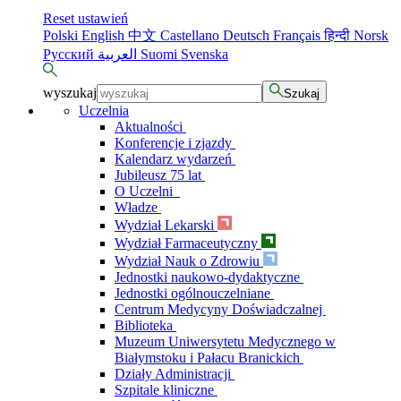
Reset ustawień
Polski
English
中文
Castellano
Deutsch
Français
हिन्दी
Norsk
Русский
العربية
Suomi
Svenska
wyszukaj
Szukaj
Uczelnia
Aktualności
Konferencje i zjazdy
Kalendarz wydarzeń
Jubileusz 75 lat
O Uczelni
Władze
Wydział Lekarski
Wydział Farmaceutyczny
Wydział Nauk o Zdrowiu
Jednostki naukowo-dydaktyczne
Jednostki ogólnouczelniane
Centrum Medycyny Doświadczalnej
Biblioteka
Muzeum Uniwersytetu Medycznego w
Białymstoku i Pałacu Branickich
Działy Administracji
Szpitale kliniczne