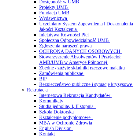
Dostępność w UMB
Projekty UMB
Fundacja UMB
Wydawnictwa
Uczelniany System Zapewnienia i Doskonalenia
Jakości Kształcenia
Inicjatywa Równości Płci
Społeczna Odpowiedzialność UMB
Zgłoszenia naruszeń prawa
OCHRONA DANYCH OSOBOWYCH
Stowarzyszenie Absolwentów i Przyjaciół
AMB/UMB w Ameryce Północnej
Zbędne / zużyte składniki rzeczowe majątku
Zamówienia publiczne
BIP
Bezpieczeństwo publiczne i sytuacje kryzysowe
Rekrutacja
Internetowa Rekrutacja Kandydatów
Komunikaty
Studia jednolite, I, II stopnia
Szkoła Doktorska
Kształcenie podyplomowe
MBA w Ochronie Zdrowia
English Division
Kontakt