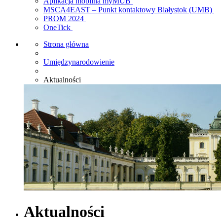
Aplikacja mobilna myMUB
MSCA4EAST – Punkt kontaktowy Białystok (UMB)
PROM 2024
OneTick
Strona główna
Umiędzynarodowienie
Aktualności
Aktualności