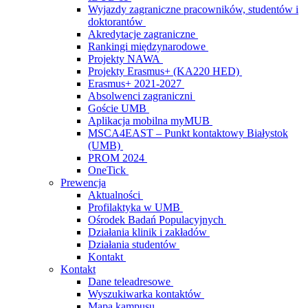
Wyjazdy zagraniczne pracowników, studentów i
doktorantów
Akredytacje zagraniczne
Rankingi międzynarodowe
Projekty NAWA
Projekty Erasmus+ (KA220 HED)
Erasmus+ 2021-2027
Absolwenci zagraniczni
Goście UMB
Aplikacja mobilna myMUB
MSCA4EAST – Punkt kontaktowy Białystok
(UMB)
PROM 2024
OneTick
Prewencja
Aktualności
Profilaktyka w UMB
Ośrodek Badań Populacyjnych
Działania klinik i zakładów
Działania studentów
Kontakt
Kontakt
Dane teleadresowe
Wyszukiwarka kontaktów
Mapa kampusu