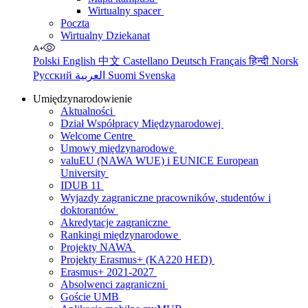
Wirtualny spacer
Poczta
Wirtualny Dziekanat
Polski
English
中文
Castellano
Deutsch
Français
हिन्दी
Norsk
Русский
العربية
Suomi
Svenska
Umiędzynarodowienie
Aktualności
Dział Współpracy Międzynarodowej
Welcome Centre
Umowy międzynarodowe
valuEU (NAWA WUE) i EUNICE European
University
IDUB 11
Wyjazdy zagraniczne pracowników, studentów i
doktorantów
Akredytacje zagraniczne
Rankingi międzynarodowe
Projekty NAWA
Projekty Erasmus+ (KA220 HED)
Erasmus+ 2021-2027
Absolwenci zagraniczni
Goście UMB