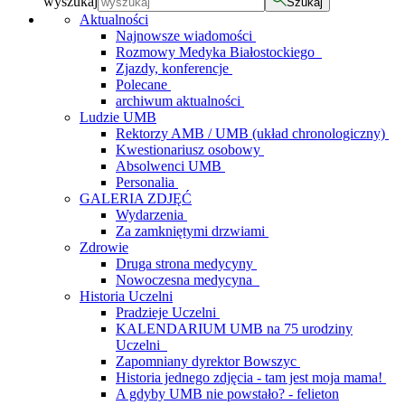
wyszukaj
Szukaj
Aktualności
Najnowsze wiadomości
Rozmowy Medyka Białostockiego
Zjazdy, konferencje
Polecane
archiwum aktualności
Ludzie UMB
Rektorzy AMB / UMB (układ chronologiczny)
Kwestionariusz osobowy
Absolwenci UMB
Personalia
GALERIA ZDJĘĆ
Wydarzenia
Za zamkniętymi drzwiami
Zdrowie
Druga strona medycyny
Nowoczesna medycyna
Historia Uczelni
Pradzieje Uczelni
KALENDARIUM UMB na 75 urodziny
Uczelni
Zapomniany dyrektor Bowszyc
Historia jednego zdjęcia - tam jest moja mama!
A gdyby UMB nie powstało? - felieton