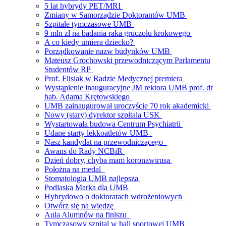
5 lat hybrydy PET/MRI
Zmiany w Samorządzie Doktorantów UMB
Szpitale tymczasowe UMB
9 mln zł na badania raka gruczołu krokowego
A co kiedy umiera dziecko?
Porządkowanie nazw budynków UMB
Mateusz Grochowski przewodniczącym Parlamentu
Studentów RP
Prof. Flisiak w Radzie Medycznej premiera
Wystąpienie inauguracyjne JM rektora UMB prof. dr
hab. Adama Krętowskiego
UMB zainaugurował uroczyście 70 rok akademicki
Nowy (stary) dyrektor szpitala USK
Wystartowała budowa Centrum Psychiatrii
Udane starty lekkoatletów UMB
Nasz kandydat na przewodniczącego
Awans do Rady NCBiR
Dzień dobry, chyba mam koronawirusa
Położna na medal
Stomatologia UMB najlepsza
Podlaska Marka dla UMB
Hybrydowo o doktoratach wdrożeniowych
Otwórz się na wiedzę
Aula Alumnów na finiszu
Tymczasowy szpital w hali sportowej UMB