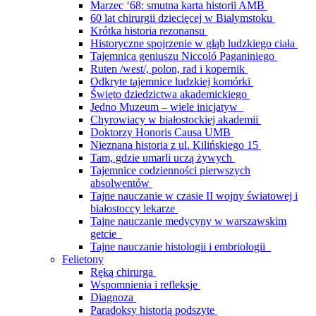
Marzec ‘68: smutna karta historii AMB
60 lat chirurgii dziecięcej w Białymstoku
Krótka historia rezonansu
Historyczne spojrzenie w głąb ludzkiego ciała
Tajemnica geniuszu Niccoló Paganiniego
Ruten /west/, polon, rad i kopernik
Odkryte tajemnice ludzkiej komórki
Święto dziedzictwa akademickiego
Jedno Muzeum – wiele inicjatyw
Chyrowiacy w białostockiej akademii
Doktorzy Honoris Causa UMB
Nieznana historia z ul. Kilińskiego 15
Tam, gdzie umarli uczą żywych
Tajemnice codzienności pierwszych
absolwentów
Tajne nauczanie w czasie II wojny światowej i
białostoccy lekarze
Tajne nauczanie medycyny w warszawskim
getcie
Tajne nauczanie histologii i embriologii
Felietony
Ręką chirurga
Wspomnienia i refleksje
Diagnoza
Paradoksy historią podszyte