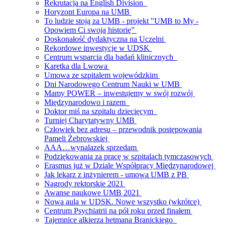
Rekrutacja na English Division
Horyzont Europa na UMB
To ludzie stoją za UMB - projekt "UMB to My -
Opowiem Ci swoją historię”
Doskonałość dydaktyczna na Uczelni
Rekordowe inwestycje w UDSK
Centrum wsparcia dla badań klinicznych
Karetka dla Lwowa
Umowa ze szpitalem wojewódzkim
Dni Narodowego Centrum Nauki w UMB
Mamy POWER – inwestujemy w swój rozwój
Międzynarodowo i razem
Doktor miś na szpitalu dziecięcym
Turniej Charytatywny UMB
Człowiek bez adresu – przewodnik postępowania
Pameli Żebrowskiej
AAA…wynalazek sprzedam
Podziękowania za pracę w szpitalach tymczasowych
Erasmus już w Dziale Współpracy Międzynarodowej
Jak lekarz z inżynierem - umowa UMB z PB
Nagrody rektorskie 2021
Awanse naukowe UMB 2021
Nowa aula w UDSK. Nowe wszystko (wkrótce)
Centrum Psychiatrii na pół roku przed finałem
Tajemnice alkierza hetmana Branickiego