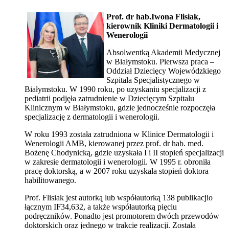
Prof. dr hab.
Iwona Flisiak,
kierownik Kliniki Dermatologii i
Wenerologii
Absolwentką Akademii Medycznej
w Białymstoku. Pierwsza praca –
Oddział Dziecięcy Wojewódzkiego
Szpitala Specjalistycznego w
Białymstoku. W 1990 roku, po uzyskaniu specjalizacji z
pediatrii podjęła zatrudnienie w Dziecięcym Szpitalu
Klinicznym w Białymstoku, gdzie jednocześnie rozpoczęła
specjalizację z dermatologii i wenerologii.
W roku 1993 została zatrudniona w Klinice Dermatologii i
Wenerologii AMB, kierowanej przez prof. dr hab. med.
Bożenę Chodynicką, gdzie uzyskała I i II stopień specjalizacji
w zakresie dermatologii i wenerologii. W 1995 r. obroniła
pracę doktorską, a w 2007 roku uzyskała stopień doktora
habilitowanego.
Prof. Flisiak jest autorką lub współautorką 138 publikacjio
łącznym IF34,632, a także współautorką pięciu
podręczników. Ponadto jest promotorem dwóch przewodów
doktorskich oraz jednego w trakcie realizacji. Została