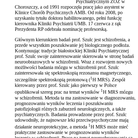
Psychiatrycznym ZOZ w
Choroszczy, a od 1991 rozpoczęła pracę jako asystent w
Klinice Chorób Psychicznych AMB. Od roku 2008, po
uzyskaniu tytułu doktora habilitowanego, pełni funkcję
kierownika Kliniki Psychiatrii UMB. 17 czerwca z rąk
Prezydenta RP odebrała nominację profesorską.
Głównym kierunkiem badań prof. Szulc jest schizofrenia, a
przede wszystkim poszukiwanie jej biologicznego podłoża.
Kontynuując tradycje białostockiej Kliniki Psychiatrycznej
prof. Szulc swoje zainteresowanie skierowała w stronę badań
neuroobrazowych w schizofrenii. Wraz z rozwojem nowych
możliwości badania mózgu w schizofrenii prof. Szulc
zainteresowała się spektroskopią rezonansu magnetycznego,
1
szczególnie spektroskopią protonową (
H MRS). Zespół
kierowany przez prof. Szulc jako pierwszy w Polsce
1
opublikował szereg prac na temat wyników
H MRS mózgu
w schizofrenii. Metoda ta ma zastosowanie w diagnozowaniu,
prognozowaniu wyników leczenia i poszukiwaniu
patofizjologii różnych zaburzeń neurologicznych, a także
psychiatrycznych. Badania prowadzone przez prof. Szulc
udowodniły, że najnowsze leki przeciwpsychotyczne mają
1
działanie neuroprotekcyjne, a metoda
H MRS może mieć
praktyczne zastosowanie w prognozowaniu wyników
leczenia w schizofrenii. Prace na temat neuroobrazowania są