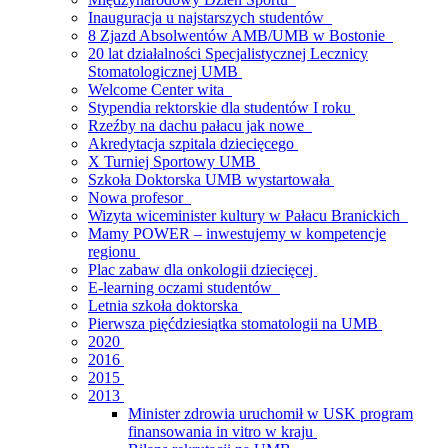
Inauguracja u najstarszych studentów
8 Zjazd Absolwentów AMB/UMB w Bostonie
20 lat działalności Specjalistycznej Lecznicy
Stomatologicznej UMB
Welcome Center wita
Stypendia rektorskie dla studentów I roku
Rzeźby na dachu pałacu jak nowe
Akredytacja szpitala dziecięcego
X Turniej Sportowy UMB
Szkoła Doktorska UMB wystartowała
Nowa profesor
Wizyta wiceminister kultury w Pałacu Branickich
Mamy POWER – inwestujemy w kompetencje
regionu
Plac zabaw dla onkologii dziecięcej
E-learning oczami studentów
Letnia szkoła doktorska
Pierwsza pięćdziesiątka stomatologii na UMB
2020
2016
2015
2013
Minister zdrowia uruchomił w USK program
finansowania in vitro w kraju