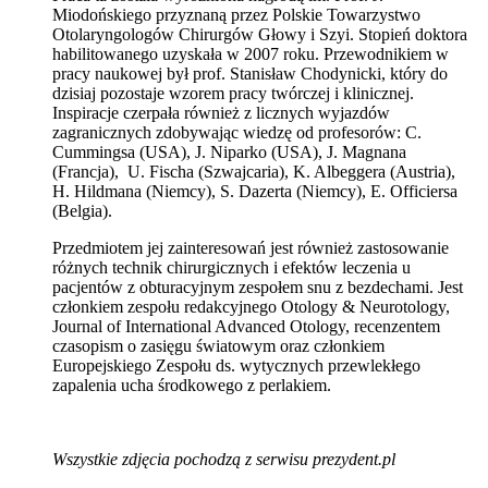
Miodońskiego przyznaną przez Polskie Towarzystwo
Otolaryngologów Chirurgów Głowy i Szyi. Stopień doktora
habilitowanego uzyskała w 2007 roku. Przewodnikiem w
pracy naukowej był prof. Stanisław Chodynicki, który do
dzisiaj pozostaje wzorem pracy twórczej i klinicznej.
Inspiracje czerpała również z licznych wyjazdów
zagranicznych zdobywając wiedzę od profesorów: C.
Cummingsa (USA), J. Niparko (USA), J. Magnana
(Francja), U. Fischa (Szwajcaria), K. Albeggera (Austria),
H. Hildmana (Niemcy), S. Dazerta (Niemcy), E. Officiersa
(Belgia).
Przedmiotem jej zainteresowań jest również zastosowanie
różnych technik chirurgicznych i efektów leczenia u
pacjentów z obturacyjnym zespołem snu z bezdechami. Jest
członkiem zespołu redakcyjnego Otology & Neurotology,
Journal of International Advanced Otology, recenzentem
czasopism o zasięgu światowym oraz członkiem
Europejskiego Zespołu ds. wytycznych przewlekłego
zapalenia ucha środkowego z perlakiem.
Wszystkie zdjęcia pochodzą z serwisu prezydent.pl