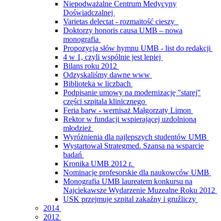
Niepodważalne Centrum Medycyny
Doświadczalnej
Varietas delectat - rozmaitość cieszy
Doktorzy honoris causa UMB – nowa
monografia
Propozycja słów hymnu UMB - list do redakcji
4 w 1, czyli wspólnie jest lepiej
Bilans roku 2012
Odzyskaliśmy dawne www
Biblioteka w liczbach
Podpisanie umowy na modernizację "starej"
części szpitala klinicznego
Feria barw - wernisaż Małgorzaty Limon
Rektor w fundacji wspierającej uzdolnioną
młodzież
Wyróżnienia dla najlepszych studentów UMB
Wystartował Strategmed. Szansa na wsparcie
badań
Kronika UMB 2012 r.
Nominacje profesorskie dla naukowców UMB
Monografia UMB laureatem konkursu na
Najciekawsze Wydarzenie Muzealne Roku 2012
USK przejmuje szpital zakaźny i gruźliczy
2014
2012