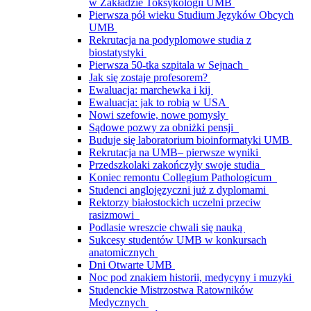
w Zakładzie Toksykologii UMB
Pierwsza pół wieku Studium Języków Obcych
UMB
Rekrutacja na podyplomowe studia z
biostatystyki
Pierwsza 50-tka szpitala w Sejnach
Jak się zostaje profesorem?
Ewaluacja: marchewka i kij
Ewaluacja: jak to robią w USA
Nowi szefowie, nowe pomysły
Sądowe pozwy za obniżki pensji
Buduje się laboratorium bioinformatyki UMB
Rekrutacja na UMB– pierwsze wyniki
Przedszkolaki zakończyły swoje studia
Koniec remontu Collegium Pathologicum
Studenci anglojęzyczni już z dyplomami
Rektorzy białostockich uczelni przeciw
rasizmowi
Podlasie wreszcie chwali się nauką
Sukcesy studentów UMB w konkursach
anatomicznych
Dni Otwarte UMB
Noc pod znakiem historii, medycyny i muzyki
Studenckie Mistrzostwa Ratowników
Medycznych