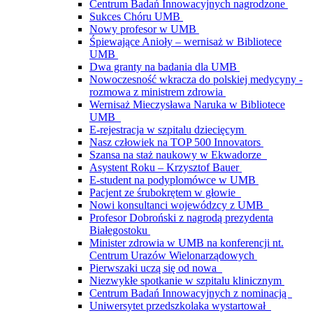
Centrum Badań Innowacyjnych nagrodzone
Sukces Chóru UMB
Nowy profesor w UMB
Śpiewające Anioły – wernisaż w Bibliotece
UMB
Dwa granty na badania dla UMB
Nowoczesność wkracza do polskiej medycyny -
rozmowa z ministrem zdrowia
Wernisaż Mieczysława Naruka w Bibliotece
UMB
E-rejestracja w szpitalu dziecięcym
Nasz człowiek na TOP 500 Innovators
Szansa na staż naukowy w Ekwadorze
Asystent Roku – Krzysztof Bauer
E-student na podyplomówce w UMB
Pacjent ze śrubokrętem w głowie
Nowi konsultanci wojewódzcy z UMB
Profesor Dobroński z nagrodą prezydenta
Białegostoku
Minister zdrowia w UMB na konferencji nt.
Centrum Urazów Wielonarządowych
Pierwszaki uczą się od nowa
Niezwykłe spotkanie w szpitalu klinicznym
Centrum Badań Innowacyjnych z nominacją
Uniwersytet przedszkolaka wystartował