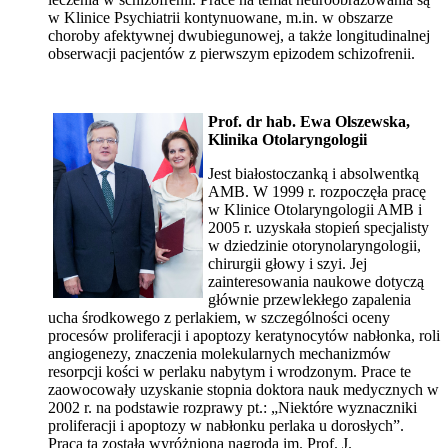
w Klinice Psychiatrii kontynuowane, m.in. w obszarze
choroby afektywnej dwubiegunowej, a także longitudinalnej
obserwacji pacjentów z pierwszym epizodem schizofrenii.
Prof. dr hab. Ewa Olszewska,
Klinika Otolaryngologii
Jest białostoczanką i absolwentką
AMB. W 1999 r. rozpoczęła pracę
w Klinice Otolaryngologii AMB i
2005 r. uzyskała stopień specjalisty
w dziedzinie otorynolaryngologii,
chirurgii głowy i szyi. Jej
zainteresowania naukowe dotyczą
głównie przewlekłego zapalenia
ucha środkowego z perlakiem, w szczególności oceny
procesów proliferacji i apoptozy keratynocytów nabłonka, roli
angiogenezy, znaczenia molekularnych mechanizmów
resorpcji kości w perlaku nabytym i wrodzonym. Prace te
zaowocowały uzyskanie stopnia doktora nauk medycznych w
2002 r. na podstawie rozprawy pt.: „Niektóre wyznaczniki
proliferacji i apoptozy w nabłonku perlaka u dorosłych”.
Praca ta została wyróżniona nagrodą im. Prof. J.