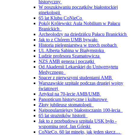
historyczny
W poszukiwaniu początków białostockiej
ginekologii
65 lat Klubu CoNieCo
Pokój Królewski: Aula Nobilium w Pałacu
Branickich
Archeolodzy na dziedzińcu Pałacu Branickich
Jak to z Chórem UMB bywało
Historia pielęgniarstwa w trzech osobach
Ul. Alberta Sabina w Białymstoku
Ludzie profesora Szamatowicza
NZS AMB geneza i początki
Od Akademii Lekarskiej do Uniwersytetu
Medycznego
Spacer z pierwszymi studentami AMB
Warszawskie szpitale podczas drugiej wojny
światowej
Artykuł na 70-lecie AMB/UMB
Panopticum historyczne i kulturowe
Złoty jubileusz stomatologii
Najpopularniejszy białostoczanin 100-lecia
65 lat strażników historii
Jak to z przebudową szpitala USK było -
wspomina prof. Jan Górski
CoNieCo. 60 lat minęło, jak jeden skecz…