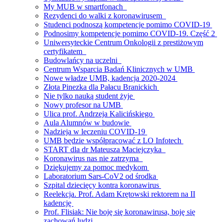
My MUB w smartfonach
Rezydenci do walki z koronawirusem
Studenci podnoszą kompetencje pomimo COVID-19
Podnosimy kompetencje pomimo COVID-19. Część 2
Uniwersyteckie Centrum Onkologii z prestiżowym
certyfikatem
Budowlańcy na uczelni
Centrum Wsparcia Badań Klinicznych w UMB
Nowe władze UMB, kadencja 2020-2024
Złota Pinezka dla Pałacu Branickich
Nie tylko nauką student żyje
Nowy profesor na UMB
Ulica prof. Andrzeja Kalicińskiego
Aula Alumnów w budowie
Nadzieja w leczeniu COVID-19
UMB będzie współpracować z LO Infotech
START dla dr Mateusza Maciejczyka
Koronawirus nas nie zatrzyma
Dziękujemy za pomoc medykom
Laboratorium Sars-CoV2 od środka
Szpital dziecięcy kontra koronawirus
Reelekcja. Prof. Adam Krętowski rektorem na II
kadencję
Prof. Flisiak: Nie boję się koronawirusa, boję się
zachowań ludzi