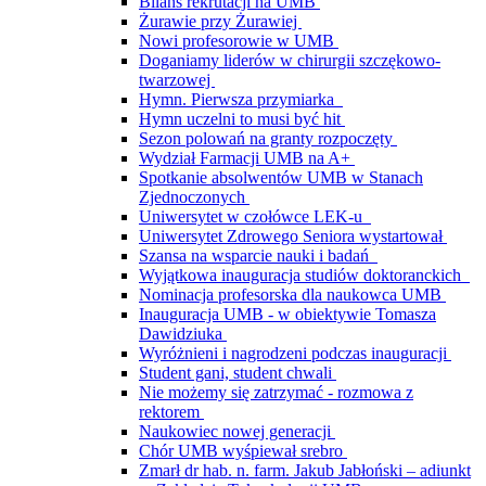
Bilans rekrutacji na UMB
Żurawie przy Żurawiej
Nowi profesorowie w UMB
Doganiamy liderów w chirurgii szczękowo-
twarzowej
Hymn. Pierwsza przymiarka
Hymn uczelni to musi być hit
Sezon polowań na granty rozpoczęty
Wydział Farmacji UMB na A+
Spotkanie absolwentów UMB w Stanach
Zjednoczonych
Uniwersytet w czołówce LEK-u
Uniwersytet Zdrowego Seniora wystartował
Szansa na wsparcie nauki i badań
Wyjątkowa inauguracja studiów doktoranckich
Nominacja profesorska dla naukowca UMB
Inauguracja UMB - w obiektywie Tomasza
Dawidziuka
Wyróżnieni i nagrodzeni podczas inauguracji
Student gani, student chwali
Nie możemy się zatrzymać - rozmowa z
rektorem
Naukowiec nowej generacji
Chór UMB wyśpiewał srebro
Zmarł dr hab. n. farm. Jakub Jabłoński – adiunkt