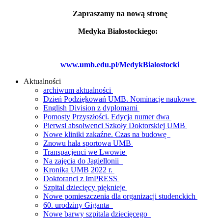
Zapraszamy na nową stronę
Medyka Białostockiego:
www.umb.edu.pl/MedykBialostocki
Aktualności
archiwum aktualności
Dzień Podziękowań UMB. Nominacje naukowe
English Division z dyplomami
Pomosty Przyszłości. Edycja numer dwa
Pierwsi absolwenci Szkoły Doktorskiej UMB
Nowe kliniki zakaźne. Czas na budowę
Znowu hala sportowa UMB
Transpacjenci we Lwowie
Na zajęcia do Jagiellonii
Kronika UMB 2022 r.
Doktoranci z ImPRESS
Szpital dziecięcy pięknieje
Nowe pomieszczenia dla organizacji studenckich
60. urodziny Giganta
Nowe barwy szpitala dziecięcego