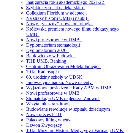
Inauguracja roku akademickiego 2021/22
Szybkie sześć lat na lekarskim
Collegium Floridum w adaptacji
Na straży historii UMB (i nauki)
Nowy „zakaźny”, nowa onkologia
Królewska premiera nowego filmu edukacyjnego
UMB
Nowi profesorowie w UMB
Dyplomatorium stomatologii
Dyplomatorium 2020
Bank wiedzy w budowie
THE UMB. Ranking
Centrum Obrazowania Molekularnego
70 lat Radiosupła
60. urodziny szkoły w UDSK
Innowacyjna nauka. Nowe patenty
Wyjazdowe posiedzenie Rady ABM w UMB
Nowi profesorowie w UMB
Stomatologia UMB najlepsza. Znowu!
Wizyta ministra zdrowia
Budowlane rewolucje w szpitalu dziecięcym
Nowa prezes PTD
Pałacowy lifting wnętrz
Dzwon Zwycięzcy
10 lat Muzeum Historii Medycyny i Farmacji UMB