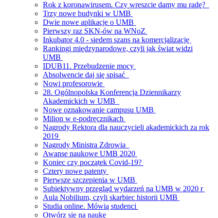
Rok z koronawirusem. Czy wreszcie damy mu radę?
Trzy nowe budynki w UMB
Dwie nowe aplikacje o UMB
Pierwszy raz SKN-ów na WNoZ
Inkubator 4.0 - siedem szans na komercjalizację
Rankingi międzynarodowe, czyli jak świat widzi
UMB
IDUB11. Przebudzenie mocy
Absolwencie daj się spisać
Nowi profesorowie
28. Ogólnopolska Konferencja Dziennikarzy
Akademickich w UMB
Nowe oznakowanie campusu UMB
Milion w e-podręcznikach
Nagrody Rektora dla nauczycieli akademickich za rok
2019
Nagrody Ministra Zdrowia
Awanse naukowe UMB 2020
Koniec czy początek Covid-19?
Cztery nowe patenty
Pierwsze szczepienia w UMB
Subiektywny przegląd wydarzeń na UMB w 2020 r
Aula Nobilium, czyli skarbiec historii UMB
Studia online. Mówią studenci
Otwórz się na naukę