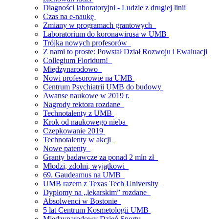
Diagności laboratoryjni - Ludzie z drugiej linii
Czas na e-naukę
Zmiany w programach grantowych
Laboratorium do koronawirusa w UMB
Trójka nowych profesorów
Z nami to proste: Powstał Dział Rozwoju i Ewaluacji
Collegium Floridum!
Międzynarodowo
Nowi profesorowie na UMB
Centrum Psychiatrii UMB do budowy
Awanse naukowe w 2019 r.
Nagrody rektora rozdane
Technotalenty z UMB
Krok od naukowego nieba
Czepkowanie 2019
Technotalenty w akcji
Nowe patenty
Granty badawcze za ponad 2 mln zł
Młodzi, zdolni, wyjątkowi
69. Gaudeamus na UMB
UMB razem z Texas Tech University
Dyplomy na „lekarskim” rozdane
Absolwenci w Bostonie
5 lat Centrum Kosmetologii UMB
Międzynarodowy Dzień Sportu