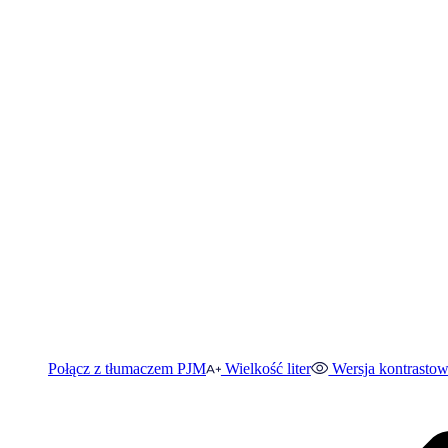
Połącz z tłumaczem PJM
Wielkość liter
Wersja kontrasto