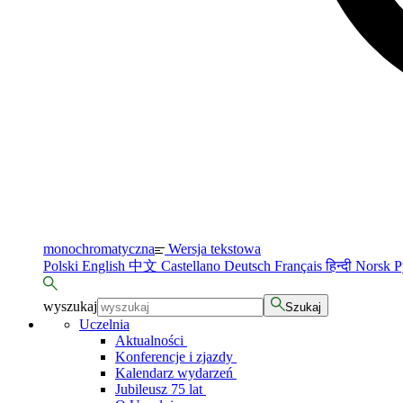
monochromatyczna
Wersja tekstowa
Polski
English
中文
Castellano
Deutsch
Français
हिन्दी
Norsk
Р
wyszukaj
Szukaj
Uczelnia
Aktualności
Konferencje i zjazdy
Kalendarz wydarzeń
Jubileusz 75 lat