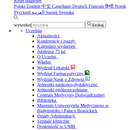
Reset ustawień
Polski
English
中文
Castellano
Deutsch
Français
हिन्दी
Norsk
Русский
العربية
Suomi
Svenska
wyszukaj
Szukaj
Uczelnia
Aktualności
Konferencje i zjazdy
Kalendarz wydarzeń
Jubileusz 75 lat
O Uczelni
Władze
Wydział Lekarski
Wydział Farmaceutyczny
Wydział Nauk o Zdrowiu
Jednostki naukowo-dydaktyczne
Jednostki ogólnouczelniane
Centrum Medycyny Doświadczalnej
Biblioteka
Muzeum Uniwersytetu Medycznego w
Białymstoku i Pałacu Branickich
Działy Administracji
Szpitale kliniczne
Dostępność w UMB