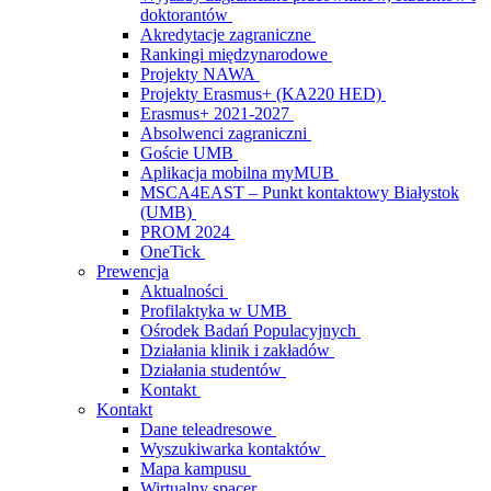
doktorantów
Akredytacje zagraniczne
Rankingi międzynarodowe
Projekty NAWA
Projekty Erasmus+ (KA220 HED)
Erasmus+ 2021-2027
Absolwenci zagraniczni
Goście UMB
Aplikacja mobilna myMUB
MSCA4EAST – Punkt kontaktowy Białystok
(UMB)
PROM 2024
OneTick
Prewencja
Aktualności
Profilaktyka w UMB
Ośrodek Badań Populacyjnych
Działania klinik i zakładów
Działania studentów
Kontakt
Kontakt
Dane teleadresowe
Wyszukiwarka kontaktów
Mapa kampusu
Wirtualny spacer