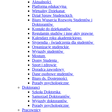
Aktualności
Platforma edukacyjna
Wirtualny Dziekanat
Dział Spraw Studenckich
Biuro Wsparcia Rozwoju Studentów i
Doktorantów
Kontakt do dziekanatów
Regulamin studiów i inne akty prawne
Kalendarz roku akademickiego
Stypendia - świadczenia dla studentów
Organizacje studenckie
Wyjazdy studentów
Mostum
Domy Studenta
Sport i zdrowie
Doradca zawodowy
Dane osobowe studentów
Biuro ds. Dostępności
Porady psychologiczne
Doktoranci
Szkoła Doktorska
Samorząd Doktorantów
Wyjazdy doktorantów
Porady psychologiczne
Pracownicy