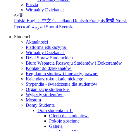
Poczta
Wirtualny Dziekanat
Polski
English
中文
Castellano
Deutsch
Français
हिन्दी
Norsk
Русский
العربية
Suomi
Svenska
Studenci
Aktualności
Platforma edukacyjna
Wirtualny Dziekanat
Dział Spraw Studenckich
Biuro Wsparcia Rozwoju Studentów i Doktorantów
Kontakt do dziekanatów
Regulamin studiów i inne akty prawne
Kalendarz roku akademickiego
Stypendia - świadczenia dla studentów
Organizacje studenckie
Wyjazdy studentów
Mostum
Domy Studenta
Dom studenta nr 1
Oferta dla studentów
Pokoje gościnne
Galeria