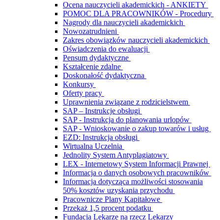
Ocena nauczycieli akademickich - ANKIETY
POMOC DLA PRACOWNIKÓW - Procedury
Nagrody dla nauczycieli akademickich
Nowozatrudnieni
Zakres obowiązków nauczycieli akademickich
Oświadczenia do ewaluacji
Pensum dydaktyczne
Kształcenie zdalne
Doskonałość dydaktyczna
Konkursy
Oferty pracy
Uprawnienia związane z rodzicielstwem
SAP – Instrukcje obsługi
SAP - Instrukcja do planowania urlopów
SAP - Wnioskowanie o zakup towarów i usług
EZD: Instrukcja obsługi
Wirtualna Uczelnia
Jednolity System Antyplagiatowy
LEX - Internetowy System Informacji Prawnej
Informacja o danych osobowych pracowników
Informacja dotycząca możliwości stosowania
50% kosztów uzyskania przychodu
Pracownicze Plany Kapitałowe
Przekaż 1,5 procent podatku
Fundacja Lekarze na rzecz Lekarzy