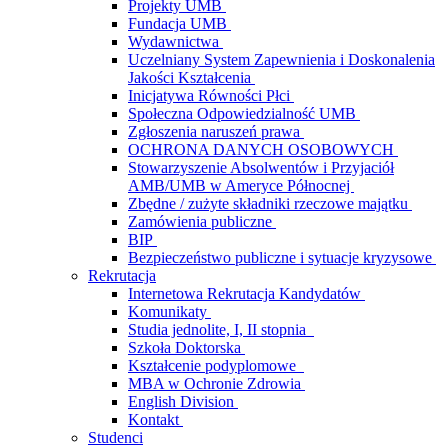
Projekty UMB
Fundacja UMB
Wydawnictwa
Uczelniany System Zapewnienia i Doskonalenia
Jakości Kształcenia
Inicjatywa Równości Płci
Społeczna Odpowiedzialność UMB
Zgłoszenia naruszeń prawa
OCHRONA DANYCH OSOBOWYCH
Stowarzyszenie Absolwentów i Przyjaciół
AMB/UMB w Ameryce Północnej
Zbędne / zużyte składniki rzeczowe majątku
Zamówienia publiczne
BIP
Bezpieczeństwo publiczne i sytuacje kryzysowe
Rekrutacja
Internetowa Rekrutacja Kandydatów
Komunikaty
Studia jednolite, I, II stopnia
Szkoła Doktorska
Kształcenie podyplomowe
MBA w Ochronie Zdrowia
English Division
Kontakt
Studenci