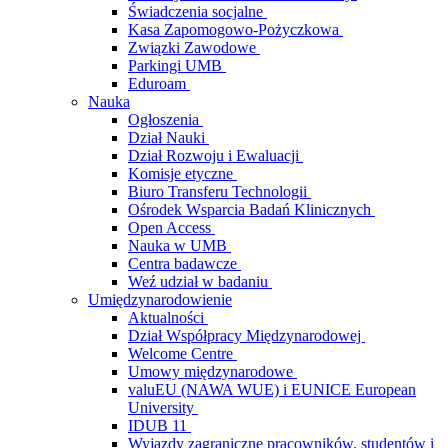
Świadczenia socjalne
Kasa Zapomogowo-Pożyczkowa
Związki Zawodowe
Parkingi UMB
Eduroam
Nauka
Ogłoszenia
Dział Nauki
Dział Rozwoju i Ewaluacji
Komisje etyczne
Biuro Transferu Technologii
Ośrodek Wsparcia Badań Klinicznych
Open Access
Nauka w UMB
Centra badawcze
Weź udział w badaniu
Umiędzynarodowienie
Aktualności
Dział Współpracy Międzynarodowej
Welcome Centre
Umowy międzynarodowe
valuEU (NAWA WUE) i EUNICE European
University
IDUB 11
Wyjazdy zagraniczne pracowników, studentów i