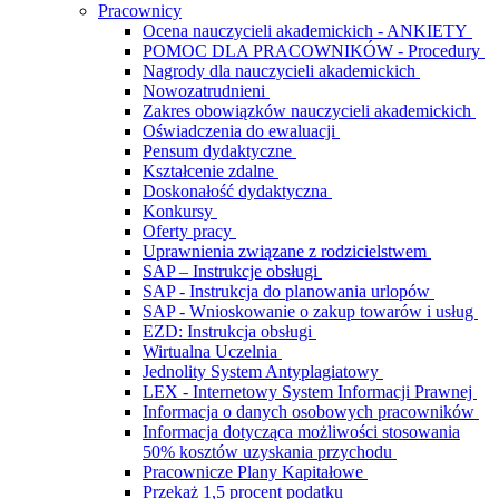
Pracownicy
Ocena nauczycieli akademickich - ANKIETY
POMOC DLA PRACOWNIKÓW - Procedury
Nagrody dla nauczycieli akademickich
Nowozatrudnieni
Zakres obowiązków nauczycieli akademickich
Oświadczenia do ewaluacji
Pensum dydaktyczne
Kształcenie zdalne
Doskonałość dydaktyczna
Konkursy
Oferty pracy
Uprawnienia związane z rodzicielstwem
SAP – Instrukcje obsługi
SAP - Instrukcja do planowania urlopów
SAP - Wnioskowanie o zakup towarów i usług
EZD: Instrukcja obsługi
Wirtualna Uczelnia
Jednolity System Antyplagiatowy
LEX - Internetowy System Informacji Prawnej
Informacja o danych osobowych pracowników
Informacja dotycząca możliwości stosowania
50% kosztów uzyskania przychodu
Pracownicze Plany Kapitałowe
Przekaż 1,5 procent podatku