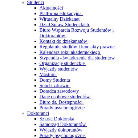
Studenci
Aktualności
Platforma edukacyjna
Wirtualny Dziekanat
Dział Spraw Studenckich
Biuro Wsparcia Rozwoju Studentów i
Doktorantów
Kontakt do dziekanatów
Regulamin studiów i inne akty prawne
Kalendarz roku akademickiego
Stypendia - świadczenia dla studentów
Organizacje studenckie
Wyjazdy studentów
Mostum
Domy Studenta
Sport i zdrowie
Doradca zawodowy
Dane osobowe studentów
Biuro ds. Dostępności
Porady psychologiczne
Doktoranci
Szkoła Doktorska
Samorząd Doktorantów
Wyjazdy doktorantów
Porady psychologiczne