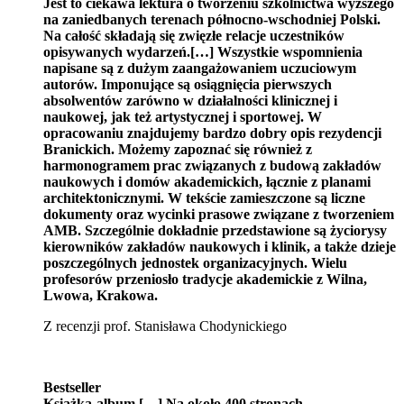
Jest to ciekawa lektura o tworzeniu szkolnictwa wyższego
na zaniedbanych terenach północno-wschodniej Polski.
Na całość składają się zwięzłe relacje uczestników
opisywanych wydarzeń.[…] Wszystkie wspomnienia
napisane są z dużym zaangażowaniem uczuciowym
autorów. Imponujące są osiągnięcia pierwszych
absolwentów zarówno w działalności klinicznej i
naukowej, jak też artystycznej i sportowej. W
opracowaniu znajdujemy bardzo dobry opis rezydencji
Branickich. Możemy zapoznać się również z
harmonogramem prac związanych z budową zakładów
naukowych i domów akademickich, łącznie z planami
architektonicznymi. W tekście zamieszczone są liczne
dokumenty oraz wycinki prasowe związane z tworzeniem
AMB. Szczególnie dokładnie przedstawione są życiorysy
kierowników zakładów naukowych i klinik, a także dzieje
poszczególnych jednostek organizacyjnych. Wielu
profesorów przeniosło tradycje akademickie z Wilna,
Lwowa, Krakowa.
Z recenzji prof. Stanisława Chodynickiego
Bestseller
Książka-album […] Na około 400 stronach