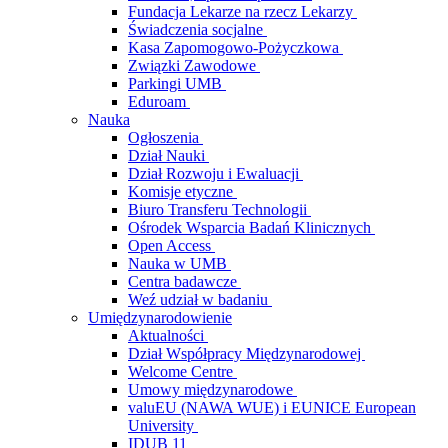
Fundacja Lekarze na rzecz Lekarzy
Świadczenia socjalne
Kasa Zapomogowo-Pożyczkowa
Związki Zawodowe
Parkingi UMB
Eduroam
Nauka
Ogłoszenia
Dział Nauki
Dział Rozwoju i Ewaluacji
Komisje etyczne
Biuro Transferu Technologii
Ośrodek Wsparcia Badań Klinicznych
Open Access
Nauka w UMB
Centra badawcze
Weź udział w badaniu
Umiędzynarodowienie
Aktualności
Dział Współpracy Międzynarodowej
Welcome Centre
Umowy międzynarodowe
valuEU (NAWA WUE) i EUNICE European
University
IDUB 11