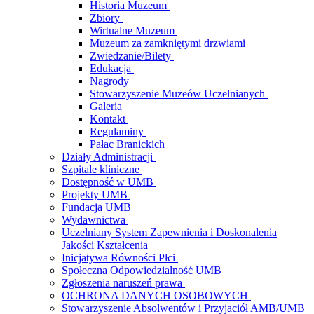
Historia Muzeum
Zbiory
Wirtualne Muzeum
Muzeum za zamkniętymi drzwiami
Zwiedzanie/Bilety
Edukacja
Nagrody
Stowarzyszenie Muzeów Uczelnianych
Galeria
Kontakt
Regulaminy
Pałac Branickich
Działy Administracji
Szpitale kliniczne
Dostępność w UMB
Projekty UMB
Fundacja UMB
Wydawnictwa
Uczelniany System Zapewnienia i Doskonalenia
Jakości Kształcenia
Inicjatywa Równości Płci
Społeczna Odpowiedzialność UMB
Zgłoszenia naruszeń prawa
OCHRONA DANYCH OSOBOWYCH
Stowarzyszenie Absolwentów i Przyjaciół AMB/UMB