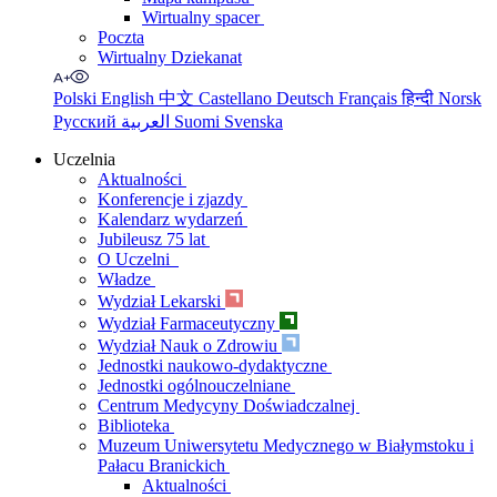
Wirtualny spacer
Poczta
Wirtualny Dziekanat
Polski
English
中文
Castellano
Deutsch
Français
हिन्दी
Norsk
Русский
العربية
Suomi
Svenska
Uczelnia
Aktualności
Konferencje i zjazdy
Kalendarz wydarzeń
Jubileusz 75 lat
O Uczelni
Władze
Wydział Lekarski
Wydział Farmaceutyczny
Wydział Nauk o Zdrowiu
Jednostki naukowo-dydaktyczne
Jednostki ogólnouczelniane
Centrum Medycyny Doświadczalnej
Biblioteka
Muzeum Uniwersytetu Medycznego w Białymstoku i
Pałacu Branickich
Aktualności