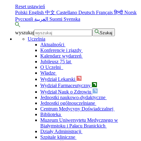
Reset ustawień
Polski
English
中文
Castellano
Deutsch
Français
हिन्दी
Norsk
Русский
العربية
Suomi
Svenska
wyszukaj
Szukaj
Uczelnia
Aktualności
Konferencje i zjazdy
Kalendarz wydarzeń
Jubileusz 75 lat
O Uczelni
Władze
Wydział Lekarski
Wydział Farmaceutyczny
Wydział Nauk o Zdrowiu
Jednostki naukowo-dydaktyczne
Jednostki ogólnouczelniane
Centrum Medycyny Doświadczalnej
Biblioteka
Muzeum Uniwersytetu Medycznego w
Białymstoku i Pałacu Branickich
Działy Administracji
Szpitale kliniczne