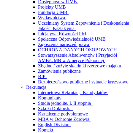
Dostępność w UMB
Projekty UMB
Fundacja UMB
Wydawnictwa
Uczelniany System Zapewnienia i Doskonalenia
Jakości Kształcenia
Inicjatywa Równości Płci
Społeczna Odpowiedzialność UMB
Zgłoszenia naruszeń prawa
OCHRONA DANYCH OSOBOWYCH
Stowarzyszenie Absolwentów i Przyjaciół
AMB/UMB w Ameryce Północnej
Zbędne / zużyte składniki rzeczowe majątku
Zamówienia publiczne
BIP
Bezpieczeństwo publiczne i sytuacje kryzysowe
Rekrutacja
Internetowa Rekrutacja Kandydatów
Komunikaty
Studia jednolite, I, II stopnia
Szkoła Doktorska
Kształcenie podyplomowe
MBA w Ochronie Zdrowia
English Division
Kontakt