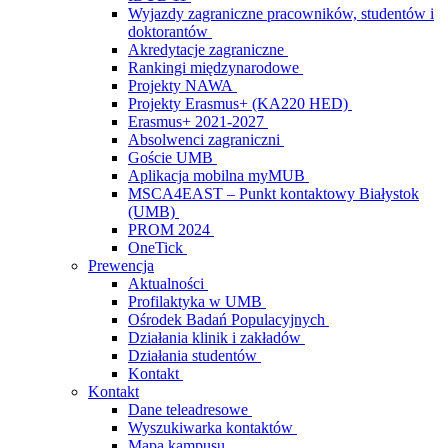
Wyjazdy zagraniczne pracowników, studentów i
doktorantów
Akredytacje zagraniczne
Rankingi międzynarodowe
Projekty NAWA
Projekty Erasmus+ (KA220 HED)
Erasmus+ 2021-2027
Absolwenci zagraniczni
Goście UMB
Aplikacja mobilna myMUB
MSCA4EAST – Punkt kontaktowy Białystok
(UMB)
PROM 2024
OneTick
Prewencja
Aktualności
Profilaktyka w UMB
Ośrodek Badań Populacyjnych
Działania klinik i zakładów
Działania studentów
Kontakt
Kontakt
Dane teleadresowe
Wyszukiwarka kontaktów
Mapa kampusu