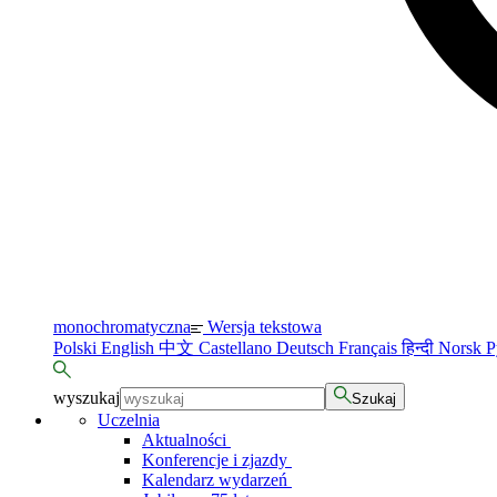
monochromatyczna
Wersja tekstowa
Polski
English
中文
Castellano
Deutsch
Français
हिन्दी
Norsk
Р
wyszukaj
Szukaj
Uczelnia
Aktualności
Konferencje i zjazdy
Kalendarz wydarzeń