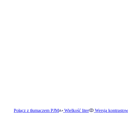
Połącz z tłumaczem PJM
Wielkość liter
Wersja kontrasto