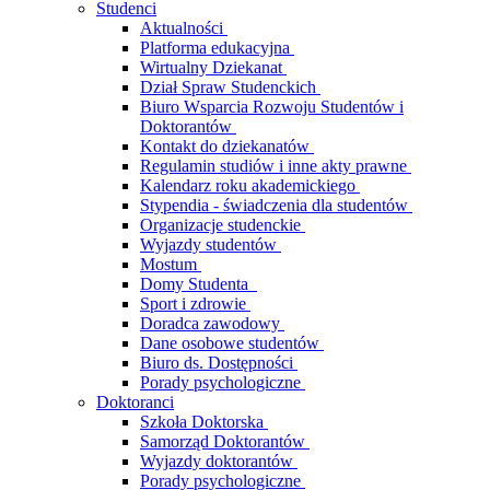
Studenci
Aktualności
Platforma edukacyjna
Wirtualny Dziekanat
Dział Spraw Studenckich
Biuro Wsparcia Rozwoju Studentów i
Doktorantów
Kontakt do dziekanatów
Regulamin studiów i inne akty prawne
Kalendarz roku akademickiego
Stypendia - świadczenia dla studentów
Organizacje studenckie
Wyjazdy studentów
Mostum
Domy Studenta
Sport i zdrowie
Doradca zawodowy
Dane osobowe studentów
Biuro ds. Dostępności
Porady psychologiczne
Doktoranci
Szkoła Doktorska
Samorząd Doktorantów
Wyjazdy doktorantów
Porady psychologiczne