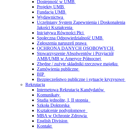
Dostępność w UMB
Projekty UMB
Fundacja UMB
Wydawnictwa
Uczelniany System Zapewnienia i Doskonalenia
Jakości Kształcenia
Inicjatywa Równości Płci
Społeczna Odpowiedzialność UMB
Zgłoszenia naruszeń prawa
OCHRONA DANYCH OSOBOWYCH
Stowarzyszenie Absolwentów i Przyjaciół
AMB/UMB w Ameryce Północnej
Zbędne / zużyte składniki rzeczowe majątku
Zamówienia publiczne
BIP
Bezpieczeństwo publiczne i sytuacje kryzysowe
Rekrutacja
Internetowa Rekrutacja Kandydatów
Komunikaty
Studia jednolite, I, II stopnia
Szkoła Doktorska
Kształcenie podyplomowe
MBA w Ochronie Zdrowia
English Division
Kontakt