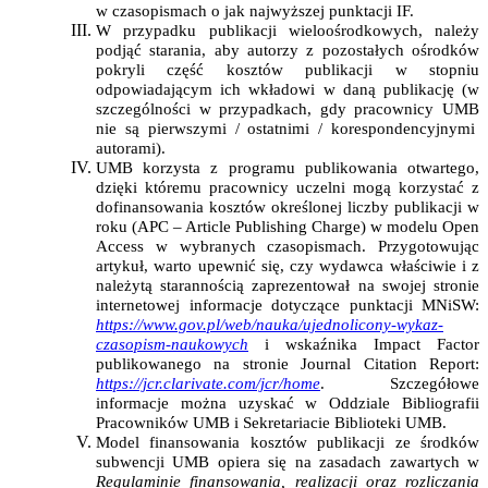
w czasopismach o jak najwyższej punktacji IF.
W przypadku publikacji wieloośrodkowych, należy
podjąć starania, aby autorzy z pozostałych ośrodków
pokryli część kosztów publikacji w stopniu
odpowiadającym ich wkładowi w daną publikację (w
szczególności w przypadkach, gdy pracownicy UMB
nie są pierwszymi / ostatnimi / korespondencyjnymi
autorami).
UMB korzysta z programu publikowania otwartego,
dzięki któremu pracownicy uczelni mogą korzystać z
dofinansowania kosztów określonej liczby publikacji w
roku (APC – Article Publishing Charge) w modelu Open
Access w wybranych czasopismach. Przygotowując
artykuł, warto upewnić się, czy wydawca właściwie i z
należytą starannością zaprezentował na swojej stronie
internetowej informacje dotyczące punktacji MNiSW:
https://www.gov.pl/web/nauka/ujednolicony-wykaz-
czasopism-naukowych
i wskaźnika Impact Factor
publikowanego na stronie Journal Citation Report:
https://jcr.clarivate.com/jcr/home
. Szczegółowe
informacje można uzyskać w Oddziale Bibliografii
Pracowników UMB i Sekretariacie Biblioteki UMB.
Model finansowania kosztów publikacji ze środków
subwencji UMB opiera się na zasadach zawartych w
Regulaminie finansowania, realizacji oraz rozliczania