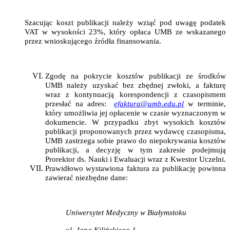
Szacując koszt publikacji należy wziąć pod uwagę podatek
VAT w wysokości 23%, który opłaca UMB ze wskazanego
przez wnioskującego źródła finansowania.
Zgodę na pokrycie kosztów publikacji ze środków
UMB należy uzyskać bez zbędnej zwłoki, a fakturę
wraz z kontynuacją korespondencji z czasopismem
przesłać na adres:
efaktura@umb.edu.pl
w terminie,
który umożliwia jej opłacenie w czasie wyznaczonym w
dokumencie. W przypadku zbyt wysokich kosztów
publikacji proponowanych przez wydawcę czasopisma,
UMB zastrzega sobie prawo do niepokrywania kosztów
publikacji, a decyzję w tym zakresie podejmują
Prorektor ds. Nauki i Ewaluacji wraz z Kwestor Uczelni.
Prawidłowo wystawiona faktura za publikację powinna
zawierać niezbędne dane:
Uniwersytet Medyczny w Białymstoku
ul. Jana Kilińskiego 1