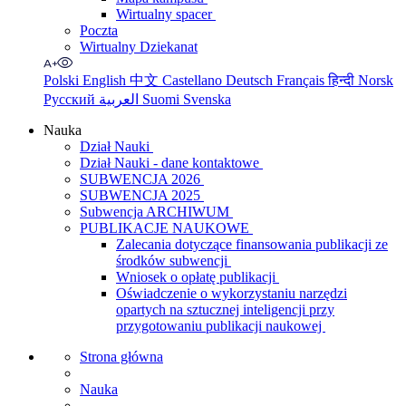
Wirtualny spacer
Poczta
Wirtualny Dziekanat
Polski
English
中文
Castellano
Deutsch
Français
हिन्दी
Norsk
Русский
العربية
Suomi
Svenska
Nauka
Dział Nauki
Dział Nauki - dane kontaktowe
SUBWENCJA 2026
SUBWENCJA 2025
Subwencja ARCHIWUM
PUBLIKACJE NAUKOWE
Zalecania dotyczące finansowania publikacji ze
środków subwencji
Wniosek o opłatę publikacji
Oświadczenie o wykorzystaniu narzędzi
opartych na sztucznej inteligencji przy
przygotowaniu publikacji naukowej
Strona główna
Nauka