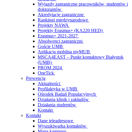
Wyjazdy zagraniczne pracowników, studentów i
doktorantów
Akredytacje zagraniczne
Rankingi międzynarodowe
Projekty NAWA
Projekty Erasmus+ (KA220 HED)
Erasmus+ 2021-2027
Absolwenci zagraniczni
Goście UMB
Aplikacja mobilna myMUB
MSCA4EAST – Punkt kontaktowy Białystok
(UMB)
PROM 2024
OneTick
Prewencja
Aktualności
Profilaktyka w UMB
Ośrodek Badań Populacyjnych
Działania klinik i zakładów
Działania studentów
Kontakt
Kontakt
Dane teleadresowe
Wyszukiwarka kontaktów
Mapa kampusu