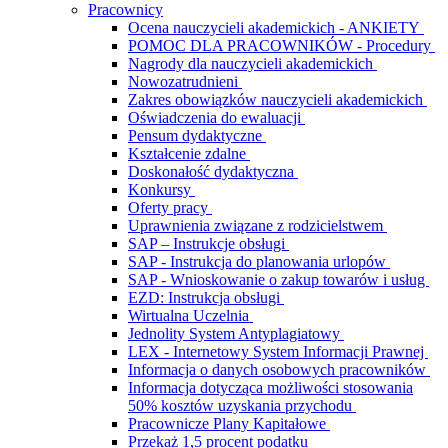
Pracownicy
Ocena nauczycieli akademickich - ANKIETY
POMOC DLA PRACOWNIKÓW - Procedury
Nagrody dla nauczycieli akademickich
Nowozatrudnieni
Zakres obowiązków nauczycieli akademickich
Oświadczenia do ewaluacji
Pensum dydaktyczne
Kształcenie zdalne
Doskonałość dydaktyczna
Konkursy
Oferty pracy
Uprawnienia związane z rodzicielstwem
SAP – Instrukcje obsługi
SAP - Instrukcja do planowania urlopów
SAP - Wnioskowanie o zakup towarów i usług
EZD: Instrukcja obsługi
Wirtualna Uczelnia
Jednolity System Antyplagiatowy
LEX - Internetowy System Informacji Prawnej
Informacja o danych osobowych pracowników
Informacja dotycząca możliwości stosowania
50% kosztów uzyskania przychodu
Pracownicze Plany Kapitałowe
Przekaż 1,5 procent podatku