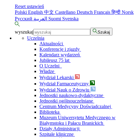
Reset ustawień
Polski
English
中文
Castellano
Deutsch
Français
हिन्दी
Norsk
Русский
العربية
Suomi
Svenska
wyszukaj
Szukaj
Uczelnia
Aktualności
Konferencje i zjazdy
Kalendarz wydarzeń
Jubileusz 75 lat
O Uczelni
Władze
Wydział Lekarski
Wydział Farmaceutyczny
Wydział Nauk o Zdrowiu
Jednostki naukowo-dydaktyczne
Jednostki ogólnouczelniane
Centrum Medycyny Doświadczalnej
Biblioteka
Muzeum Uniwersytetu Medycznego w
Białymstoku i Pałacu Branickich
Działy Administracji
Szpitale kliniczne