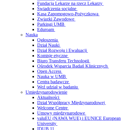
Fundacja Lekarze na rzecz Lekarzy
Świadczenia socjalne
Kasa Zapomogowo-Pożyczkowa
Związki Zawodowe
Parkingi UMB
Eduroam
Nauka
Ogłoszenia
Dział Nauki
Dział Rozwoju i Ewaluacji
Komisje etyczne
Biuro Transferu Technologii
Ośrodek Wsparcia Badań Klinicznych
Open Access
Nauka w UMB
Centra badawcze
Weź udział w badaniu
Umiędzynarodowienie
Aktualności
Dział Współpracy Międzynarodowej
Welcome Centre
Umowy międzynarodowe
valuEU (NAWA WUE) i EUNICE European
University
IDUB 11