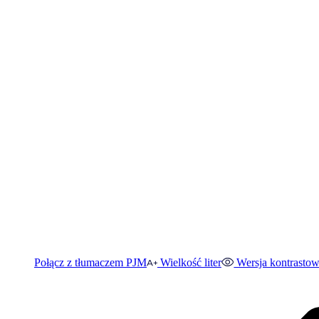
Połącz z tłumaczem PJM
Wielkość liter
Wersja kontrasto