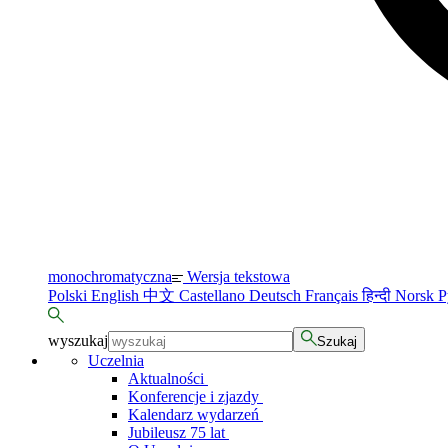
monochromatyczna
Wersja tekstowa
Polski
English
中文
Castellano
Deutsch
Français
हिन्दी
Norsk
Р
wyszukaj
Szukaj
Uczelnia
Aktualności
Konferencje i zjazdy
Kalendarz wydarzeń
Jubileusz 75 lat