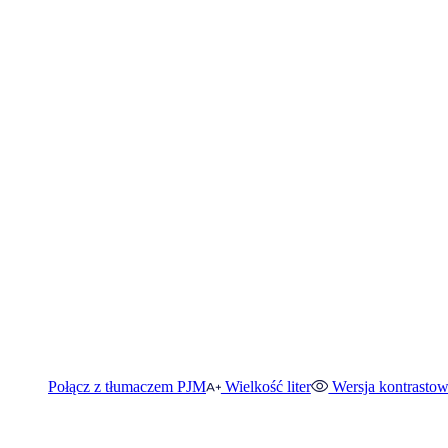
Połącz z tłumaczem PJM
Wielkość liter
Wersja kontrasto