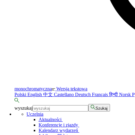
monochromatyczna
Wersja tekstowa
Polski
English
中文
Castellano
Deutsch
Français
हिन्दी
Norsk
Р
wyszukaj
Szukaj
Uczelnia
Aktualności
Konferencje i zjazdy
Kalendarz wydarzeń