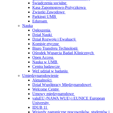
Świadczenia socjalne
Kasa Zapomogowo-Pożyczkowa
Związki Zawodowe
Parkingi UMB
Eduroam
Nauka
Ogłoszenia
Dział Nauki
Dział Rozwoju i Ewaluacji
Komisje etyczne
Biuro Transferu Technologii
Ośrodek Wsparcia Badań Klinicznych
Open Access
Nauka w UMB
Centra badawcze
Weź udział w badaniu
Umiędzynarodowienie
Aktualności
Dział Współpracy Międzynarodowej
Welcome Centre
Umowy międzynarodowe
valuEU (NAWA WUE) i EUNICE European
University
IDUB 11
Wyjazdy zagraniczne pracowników, studentów i