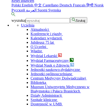
Reset ustawień
Polski
English
中文
Castellano
Deutsch
Français
हिन्दी
Norsk
Русский
العربية
Suomi
Svenska
wyszukaj
Szukaj
Uczelnia
Aktualności
Konferencje i zjazdy
Kalendarz wydarzeń
Jubileusz 75 lat
O Uczelni
Władze
Wydział Lekarski
Wydział Farmaceutyczny
Wydział Nauk o Zdrowiu
Jednostki naukowo-dydaktyczne
Jednostki ogólnouczelniane
Centrum Medycyny Doświadczalnej
Biblioteka
Muzeum Uniwersytetu Medycznego w
Białymstoku i Pałacu Branickich
Działy Administracji
Szpitale kliniczne
Dostępność w UMB