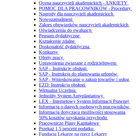
Ocena nauczycieli akademickich - ANKIETY
POMOC DLA PRACOWNIKÓW - Procedury
Nagrody dla nauczycieli akademickich
Nowozatrudnieni
Zakres obowiązków nauczycieli akademickich
Oświadczenia do ewaluacji
Pensum dydaktyczne
Kształcenie zdalne
Doskonałość dydaktyczna
Konkursy
Oferty pracy
Uprawnienia związane z rodzicielstwem
SAP – Instrukcje obsługi
SAP - Instrukcja do planowania urlopów
SAP - Wnioskowanie o zakup towarów i usług
EZD: Instrukcja obsługi
Wirtualna Uczelnia
Jednolity System Antyplagiatowy
LEX - Internetowy System Informacji Prawnej
Informacja o danych osobowych pracowników
Informacja dotycząca możliwości stosowania
50% kosztów uzyskania przychodu
Pracownicze Plany Kapitałowe
Przekaż 1,5 procent podatku
Fundacja Lekarze na rzecz Lekarzy