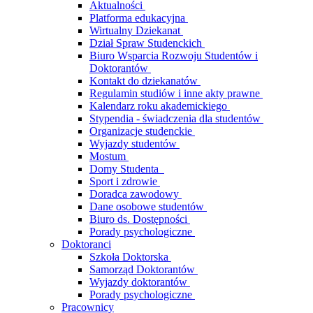
Aktualności
Platforma edukacyjna
Wirtualny Dziekanat
Dział Spraw Studenckich
Biuro Wsparcia Rozwoju Studentów i
Doktorantów
Kontakt do dziekanatów
Regulamin studiów i inne akty prawne
Kalendarz roku akademickiego
Stypendia - świadczenia dla studentów
Organizacje studenckie
Wyjazdy studentów
Mostum
Domy Studenta
Sport i zdrowie
Doradca zawodowy
Dane osobowe studentów
Biuro ds. Dostępności
Porady psychologiczne
Doktoranci
Szkoła Doktorska
Samorząd Doktorantów
Wyjazdy doktorantów
Porady psychologiczne
Pracownicy