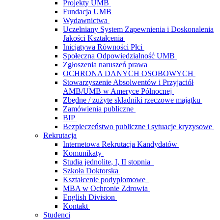
Projekty UMB
Fundacja UMB
Wydawnictwa
Uczelniany System Zapewnienia i Doskonalenia
Jakości Kształcenia
Inicjatywa Równości Płci
Społeczna Odpowiedzialność UMB
Zgłoszenia naruszeń prawa
OCHRONA DANYCH OSOBOWYCH
Stowarzyszenie Absolwentów i Przyjaciół
AMB/UMB w Ameryce Północnej
Zbędne / zużyte składniki rzeczowe majątku
Zamówienia publiczne
BIP
Bezpieczeństwo publiczne i sytuacje kryzysowe
Rekrutacja
Internetowa Rekrutacja Kandydatów
Komunikaty
Studia jednolite, I, II stopnia
Szkoła Doktorska
Kształcenie podyplomowe
MBA w Ochronie Zdrowia
English Division
Kontakt
Studenci