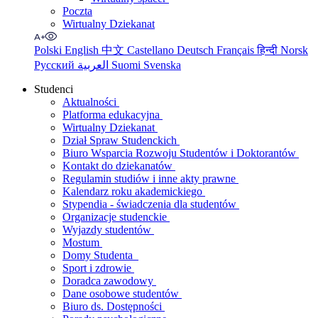
Poczta
Wirtualny Dziekanat
Polski
English
中文
Castellano
Deutsch
Français
हिन्दी
Norsk
Русский
العربية
Suomi
Svenska
Studenci
Aktualności
Platforma edukacyjna
Wirtualny Dziekanat
Dział Spraw Studenckich
Biuro Wsparcia Rozwoju Studentów i Doktorantów
Kontakt do dziekanatów
Regulamin studiów i inne akty prawne
Kalendarz roku akademickiego
Stypendia - świadczenia dla studentów
Organizacje studenckie
Wyjazdy studentów
Mostum
Domy Studenta
Sport i zdrowie
Doradca zawodowy
Dane osobowe studentów
Biuro ds. Dostępności