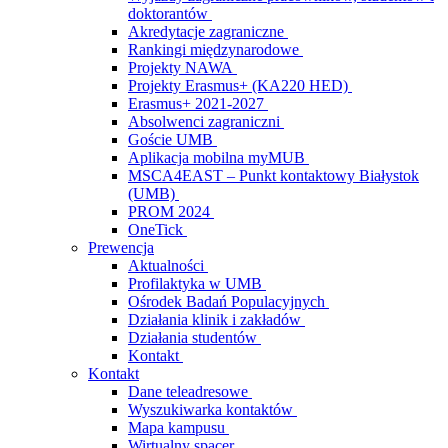
doktorantów
Akredytacje zagraniczne
Rankingi międzynarodowe
Projekty NAWA
Projekty Erasmus+ (KA220 HED)
Erasmus+ 2021-2027
Absolwenci zagraniczni
Goście UMB
Aplikacja mobilna myMUB
MSCA4EAST – Punkt kontaktowy Białystok
(UMB)
PROM 2024
OneTick
Prewencja
Aktualności
Profilaktyka w UMB
Ośrodek Badań Populacyjnych
Działania klinik i zakładów
Działania studentów
Kontakt
Kontakt
Dane teleadresowe
Wyszukiwarka kontaktów
Mapa kampusu
Wirtualny spacer