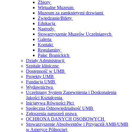
Zbiory
Wirtualne Muzeum
Muzeum za zamkniętymi drzwiami
Zwiedzanie/Bilety
Edukacja
Nagrody
Stowarzyszenie Muzeów Uczelnianych
Galeria
Kontakt
Regulaminy
Pałac Branickich
Działy Administracji
Szpitale kliniczne
Dostępność w UMB
Projekty UMB
Fundacja UMB
Wydawnictwa
Uczelniany System Zapewnienia i Doskonalenia
Jakości Kształcenia
Inicjatywa Równości Płci
Społeczna Odpowiedzialność UMB
Zgłoszenia naruszeń prawa
OCHRONA DANYCH OSOBOWYCH
Stowarzyszenie Absolwentów i Przyjaciół AMB/UMB
w Ameryce Północnej