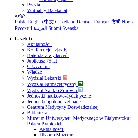
Poczta
Wirtualny Dziekanat
Polski
English
中文
Castellano
Deutsch
Français
हिन्दी
Norsk
Русский
العربية
Suomi
Svenska
Uczelnia
Aktualności
Konferencje i zjazdy
Kalendarz wydarzeń
Jubileusz 75 lat
O Uczelni
Władze
Wydział Lekarski
Wydział Farmaceutyczny
Wydział Nauk o Zdrowiu
Jednostki naukowo-dydaktyczne
Jednostki ogólnouczelniane
Centrum Medycyny Doświadczalnej
Biblioteka
Muzeum Uniwersytetu Medycznego w Białymstoku i
Pałacu Branickich
Aktualności
Historia Muzeum