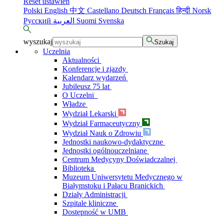
Reset ustawień
Polski
English
中文
Castellano
Deutsch
Français
हिन्दी
Norsk
Русский
العربية
Suomi
Svenska
wyszukaj
Szukaj
Uczelnia
Aktualności
Konferencje i zjazdy
Kalendarz wydarzeń
Jubileusz 75 lat
O Uczelni
Władze
Wydział Lekarski
Wydział Farmaceutyczny
Wydział Nauk o Zdrowiu
Jednostki naukowo-dydaktyczne
Jednostki ogólnouczelniane
Centrum Medycyny Doświadczalnej
Biblioteka
Muzeum Uniwersytetu Medycznego w
Białymstoku i Pałacu Branickich
Działy Administracji
Szpitale kliniczne
Dostępność w UMB