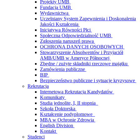
Projekty UMB
Fundacja UMB
Wydawnictwa
Uczelniany System Zapewnienia i Doskonalenia
Jakości Kształcenia
Inicjatywa Równości Płci
Społeczna Odpowiedzialność UMB
Zgłoszenia naruszeń prawa
OCHRONA DANYCH OSOBOWYCH
Stowarzyszenie Absolwentów i Przyjaciół
AMB/UMB w Ameryce Północnej
Zbędne / zużyte składniki rzeczowe majątku
Zamówienia publiczne
BIP
Bezpieczeństwo publiczne i sytuacje kryzysowe
Rekrutacja
Internetowa Rekrutacja Kandydatów
Komunikaty
Studia jednolite, I, II stopnia
Szkoła Doktorska
Kształcenie podyplomowe
MBA w Ochronie Zdrowia
English Division
Kontakt
Studenci