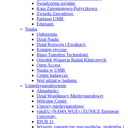
Świadczenia socjalne
Kasa Zapomogowo-Pożyczkowa
Związki Zawodowe
Parkingi UMB
Eduroam
Nauka
Ogłoszenia
Dział Nauki
Dział Rozwoju i Ewaluacji
Komisje etyczne
Biuro Transferu Technologii
Ośrodek Wsparcia Badań Klinicznych
Open Access
Nauka w UMB
Centra badawcze
Weź udział w badaniu
Umiędzynarodowienie
Aktualności
Dział Współpracy Międzynarodowej
Welcome Centre
Umowy międzynarodowe
valuEU (NAWA WUE) i EUNICE European
University
IDUB 11
Wyjazdy zagraniczne pracowników, studentów i