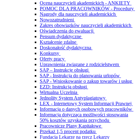
Ocena nauczycieli akademickich - ANKIETY
POMOC DLA PRACOWNIKÓW - Procedury
Nagrody dla nauczycieli akademickich
Nowozatrudnieni
Zakres obowiązków nauczycieli akademickich
Oświadczenia do ewaluacji
Pensum dydaktyczne
Kształcenie zdalne
Doskonałość dydaktyczna
Konkursy
Oferty pracy
Uprawnienia związane z rodzicielstwem
SAP – Instrukcje obsługi
SAP - Instrukcja do planowania urlopów
SAP - Wnioskowanie o zakup towarów i usług
EZD: Instrukcja obsługi
Wirtualna Uczelnia
Jednolity System Antyplagiatowy
LEX - Internetowy System Informacji Prawnej
Informacja o danych osobowych pracowników
Informacja dotycząca możliwości stosowania
50% kosztów uzyskania przychodu
Pracownicze Plany Kapitałowe
Przekaż 1,5 procent podatku
Fundacja Lekarze na rzecz Lekarzy