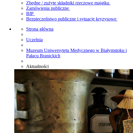
Zbędne / zużyte składniki rzeczowe majątku
Zamówienia publiczne
BIP
Bezpieczeństwo publiczne i sytuacje kryzysowe
Strona główna
Uczelnia
Muzeum Uniwersytetu Medycznego w Białymstoku i
Pałacu Branickich
Aktualności