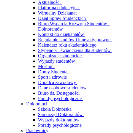
Aktualności
Platforma edukacyjna
Wirtualny Dziekanat
Dział Spraw Studenckich
Biuro Wsparcia Rozwoju Studentów i
Doktorantów
Kontakt do dziekanatów
Regulamin studiów i inne akty prawne
Kalendarz roku akademickiego
Stypendia - świadczenia dla studentów
Organizacje studenckie
Wyjazdy studentów
Mostum
Domy Studenta
Sport i zdrowie
Doradca zawodowy
Dane osobowe studentów
Biuro ds. Dostępności
Porady psychologiczne
Doktoranci
Szkoła Doktorska
Samorząd Doktorantów
Wyjazdy doktorantów
Porady psychologiczne
Pracownicy