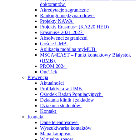
doktorantów
Akredytacje zagraniczne
Rankingi międzynarodowe
Projekty NAWA
Projekty Erasmus+ (KA220 HED)
Erasmus+ 2021-2027
Absolwenci zagraniczni
Goście UMB
Aplikacja mobilna myMUB
MSCA4EAST – Punkt kontaktowy Białystok
(UMB)
PROM 2024
OneTick
Prewencja
Aktualności
Profilaktyka w UMB
Ośrodek Badań Populacyjnych
Działania klinik i zakładów
Działania studentów
Kontakt
Kontakt
Dane teleadresowe
Wyszukiwarka kontaktów
Mapa kampusu
Wirtualny spacer