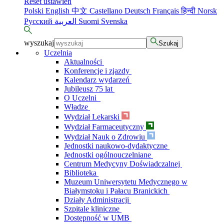
Reset ustawień
Polski
English
中文
Castellano
Deutsch
Français
हिन्दी
Norsk
Русский
العربية
Suomi
Svenska
wyszukaj
Szukaj
Uczelnia
Aktualności
Konferencje i zjazdy
Kalendarz wydarzeń
Jubileusz 75 lat
O Uczelni
Władze
Wydział Lekarski
Wydział Farmaceutyczny
Wydział Nauk o Zdrowiu
Jednostki naukowo-dydaktyczne
Jednostki ogólnouczelniane
Centrum Medycyny Doświadczalnej
Biblioteka
Muzeum Uniwersytetu Medycznego w
Białymstoku i Pałacu Branickich
Działy Administracji
Szpitale kliniczne
Dostępność w UMB