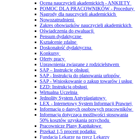
Ocena nauczycieli akademickich - ANKIETY
POMOC DLA PRACOWNIKÓW - Procedury
Nagrody dla nauczycieli akademickich
Nowozatrudnieni
Zakres obowiązków nauczycieli akademickich
Oświadczenia do ewaluacji
Pensum dydaktyczne
Kształcenie zdalne
Doskonałość dydaktyczna
Konkursy
Oferty pracy
Uprawnienia związane z rodzicielstwem
SAP – Instrukcje obsługi
SAP - Instrukcja do planowania urlopów
SAP - Wnioskowanie o zakup towarów i usług
EZD: Instrukcja obsługi
Wirtualna Uczelnia
Jednolity System Antyplagiatowy
LEX - Internetowy System Informacji Prawnej
Informacja o danych osobowych pracowników
Informacja dotycząca możliwości stosowania
50% kosztów uzyskania przychodu
Pracownicze Plany Kapitałowe
Przekaż 1,5 procent podatku
Fundacja Lekarze na rzecz Lekarzy