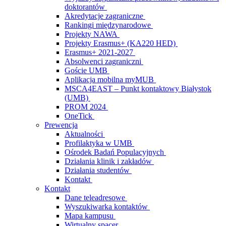
doktorantów
Akredytacje zagraniczne
Rankingi międzynarodowe
Projekty NAWA
Projekty Erasmus+ (KA220 HED)
Erasmus+ 2021-2027
Absolwenci zagraniczni
Goście UMB
Aplikacja mobilna myMUB
MSCA4EAST – Punkt kontaktowy Białystok
(UMB)
PROM 2024
OneTick
Prewencja
Aktualności
Profilaktyka w UMB
Ośrodek Badań Populacyjnych
Działania klinik i zakładów
Działania studentów
Kontakt
Kontakt
Dane teleadresowe
Wyszukiwarka kontaktów
Mapa kampusu
Wirtualny spacer