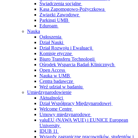
Świadczenia socjalne
Kasa Zapomogowo-Pożyczkowa
Związki Zawodowe
Parkingi UMB
Eduroam
Nauka
Ogłoszenia
Dział Nauki
Dział Rozwoju i Ewaluacji
Komisje etyczne
Biuro Transferu Technologii
Ośrodek Wsparcia Badań Klinicznych
Open Access
Nauka w UMB
Centra badawcze
Weź udział w badaniu
Umiędzynarodowienie
Aktualności
Dział Współpracy Międzynarodowej
Welcome Centre
Umowy międzynarodowe
valuEU (NAWA WUE) i EUNICE European
University
IDUB 11
Wyjazdy zagraniczne pracowników, studentów i