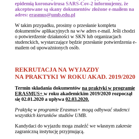
epidemią koronawirusa SARS-Cov-2 informujemy, że
akceptowane są skany dokumentów złożone e-mailem na
adres:
erasmus@umb.edu.pl
W takim przypadku, prosimy o przesłanie kompletu
dokumentów aplikacyjnych na w/w adres e-mail. Jeśli chodzi
o potwierdzenie działaności w SKN lub organizacjach
studenckich, wystarczające będzie przesłanie potwierdzenia e-
mailem od upoważnionych osób.
REKRUTACJA NA WYJAZDY
NA PRAKTYKI W ROKU AKAD. 2019/2020
Termin składania dokumentów
na praktyki w programie
ERASMUS+
w roku akademickim 2019/2020
rozpoczął
się 02.01.2020 a upływa
02.03.2020.
Praktykę w programie Erasmus+ mogą odbywać studenci
wszystkich kierunków studiów UMB.
Kandydaci do wyjazdu moga znaleźć we własnym zakresie
zagraniczną instytucję przyjmującą.