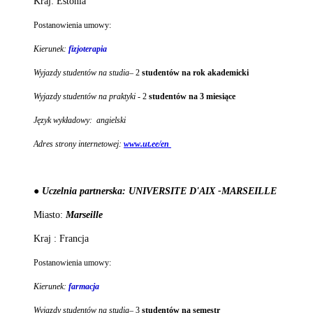
Kraj: Estonia
Postanowienia umowy:
Kierunek:
fizjoterapia
Wyjazdy studentów na studia
– 2
studentów na rok akademicki
Wyjazdy studentów na praktyki -
2
studentów na 3 miesiące
Język wykładowy: angielski
Adres strony internetowej:
w
ww.ut.ee/en
● Uczelnia partnerska: UNIVERSITE D'AIX -MARSEILLE
Miasto:
Marseille
Kraj : Francja
Postanowienia umowy:
Kierunek:
farmacja
Wyjazdy studentów na studia
– 3
studentów na semestr