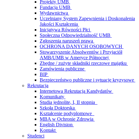
Projekty UMB
Fundacja UMB
Wydawnictwa
Uczelniany System Zapewnienia i Doskonalenia
Jakości Kształcenia
Inicjatywa Równości Płci
Społeczna Odpowiedzialność UMB
Zgłoszenia naruszeń prawa
OCHRONA DANYCH OSOBOWYCH
Stowarzyszenie Absolwentów i Przyjaciół
AMB/UMB w Ameryce Północnej
Zbędne / zużyte składniki rzeczowe majątku
Zamówienia publiczne
BIP
Bezpieczeństwo publiczne i sytuacje kryzysowe
Rekrutacja
Internetowa Rekrutacja Kandydatów
Komunikaty
Studia jednolite, I, II stopnia
Szkoła Doktorska
Kształcenie podyplomowe
MBA w Ochronie Zdrowia
English Division
Kontakt
Studenci