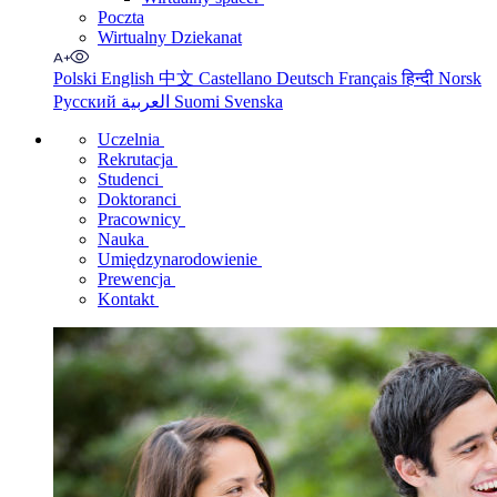
Poczta
Wirtualny Dziekanat
Polski
English
中文
Castellano
Deutsch
Français
हिन्दी
Norsk
Русский
العربية
Suomi
Svenska
Uczelnia
Rekrutacja
Studenci
Doktoranci
Pracownicy
Nauka
Umiędzynarodowienie
Prewencja
Kontakt