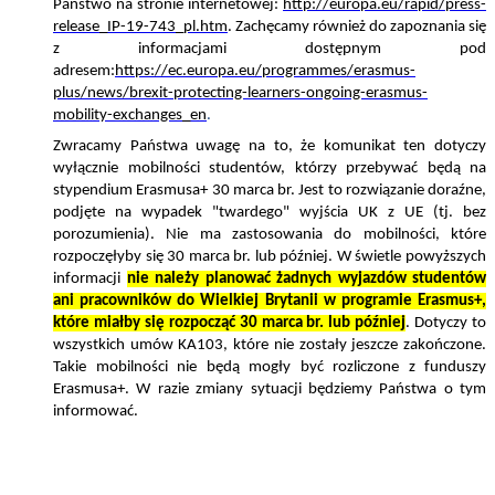
Państwo na stronie internetowej:
http://europa.eu/rapid/press-
release_IP-19-743_pl.htm
. Zachęcamy również do zapoznania się
z informacjami dostępnym pod
adresem:
https://ec.europa.eu/programmes/erasmus-
plus/news/brexit-protecting-learners-ongoing-erasmus-
mobility-exchanges_en
.
Zwracamy Państwa uwagę na to, że komunikat ten dotyczy
wyłącznie mobilności studentów, którzy przebywać będą na
stypendium Erasmusa+ 30 marca br. Jest to rozwiązanie doraźne,
podjęte na wypadek "twardego" wyjścia UK z UE (tj. bez
porozumienia). Nie ma zastosowania do mobilności, które
rozpoczęłyby się 30 marca br. lub później. W świetle powyższych
informacji
nie należy planować żadnych wyjazdów studentów
ani pracowników do Wielkiej Brytanii w programie Erasmus+,
które miałby się rozpocząć 30 marca br. lub później
. Dotyczy to
wszystkich umów KA103, które nie zostały jeszcze zakończone.
Takie mobilności nie będą mogły być rozliczone z funduszy
Erasmusa+. W razie zmiany sytuacji będziemy Państwa o tym
informować.