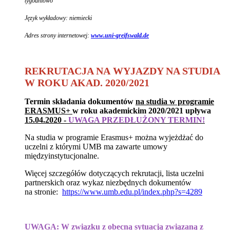
tygodniowo
Język wykładowy: niemiecki
Adres strony internetowej:
www.uni-greifswald.de
REKRUTACJA NA WYJAZDY NA STUDIA
W ROKU AKAD. 2020/2021
Termin składania dokumentów
na studia w programie
ERASMUS+
w roku akademickim 2020/2021
upływa
15.04.2020 -
UWAGA PRZEDŁUŻONY TERMIN!
Na studia w programie Erasmus+ można wyjeżdżać do
uczelni z którymi UMB ma zawarte umowy
międzyinstytucjonalne.
Więcej szczegółów dotyczących rekrutacji, lista uczelni
partnerskich oraz wykaz niezbędnych dokumentów
na stronie:
https://www.umb.edu.pl/index.php?s=4289
UWAGA: W związku z obecną sytuacją związaną z