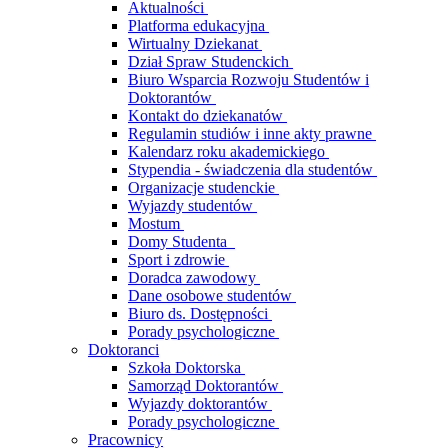
Aktualności
Platforma edukacyjna
Wirtualny Dziekanat
Dział Spraw Studenckich
Biuro Wsparcia Rozwoju Studentów i
Doktorantów
Kontakt do dziekanatów
Regulamin studiów i inne akty prawne
Kalendarz roku akademickiego
Stypendia - świadczenia dla studentów
Organizacje studenckie
Wyjazdy studentów
Mostum
Domy Studenta
Sport i zdrowie
Doradca zawodowy
Dane osobowe studentów
Biuro ds. Dostępności
Porady psychologiczne
Doktoranci
Szkoła Doktorska
Samorząd Doktorantów
Wyjazdy doktorantów
Porady psychologiczne
Pracownicy