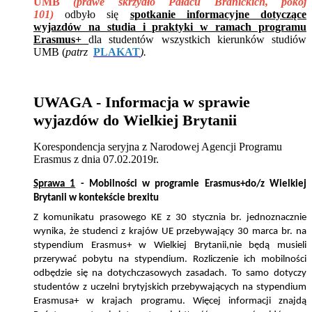
UMB
(prawe skrzydło Pałacu Branickich, pokój
101)
odbyło się
spotkanie informacyjne dotyczące
wyjazdów na studia i praktyki w ramach programu
Erasmus+
dla studentów wszystkich kierunków studiów
UMB (
patrz
PLAKAT
).
UWAGA - Informacja w sprawie
wyjazdów do Wielkiej Brytanii
Korespondencja seryjna z Narodowej Agencji Programu
Erasmus z dnia 07.02.2019r.
Sprawa 1
- Mobilności w programie Erasmus+do/z Wielkiej
Brytanii w kontekście brexitu
Z komunikatu prasowego KE z 30 stycznia br. jednoznacznie
wynika, że studenci z krajów UE przebywający 30 marca br. na
stypendium Erasmus+ w Wielkiej Brytanii,nie będą musieli
przerywać pobytu na stypendium. Rozliczenie ich mobilności
odbędzie się na dotychczasowych zasadach. To samo dotyczy
studentów z uczelni brytyjskich przebywających na stypendium
Erasmusa+ w krajach programu. Więcej informacji znajdą